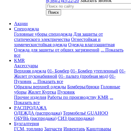
8(384-2)45-22-20
Заказать звонок
Акции
Спецодежда
Головные уборы спецодежда
Для защиты от
статического электричества
Огнестойкая и
химическистойкая одежда
Одежда влагозащитная
Одежда для защиты от общих загрязнений
... Показать
все
KMR
Аксессуары
Верхняя одежда
01- Бомбер
01- Бомбер утепленный
01-
Жилет пухонабивной
01- пальто (пробная мод)
01-
Пуховик
... Показать все
Образцы верхней одежды
Бомберы/брюки
Головные
уборы
Жилет
Куртка
Пуховик
Прочие изделия
Работы по производству KMR
...
Показать все
PАСПРОДАЖА
ОДЕЖДА (распродажа)
Термобельё GUAHOO
ОБУВЬ (распродажа)
СИЗ (распродажа)
Бухгалтерия
ГСМ, топливо
Запчасти
Инвентарь
Канцтовары