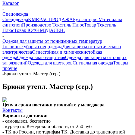
Каталог
-
Спецодежда
Спецодежда
KMR
PАСПРОДАЖА
Бухгалтерия
Материалы
синтепон
Производство Текстиль Плюс
Товар Текстиль
Плюс
Товар ЮФНМ
УДАЛЕН.
-
Одежда для защиты от пониженных температур
Головные уборы спецодежда
Для защиты от статического
электричества
Огнестойкая и химическистойкая
одежда
Одежда влагозащитная
Одежда для защиты от общих
загрязнений
Одежда для шахтеров
Сигнальная одежда
Товары
прочие
-
Брюки утепл. Мастер (сер.)
Брюки утепл. Мастер (сер.)
Цену и сроки поставки уточняйте у менеджера
Контакты
Варианты доставки:
- самовывоз, бесплатно
- курьер по Кемерово и области, от 250 руб
- ТК по России, по тарифам ТК. Доставка до транспортной