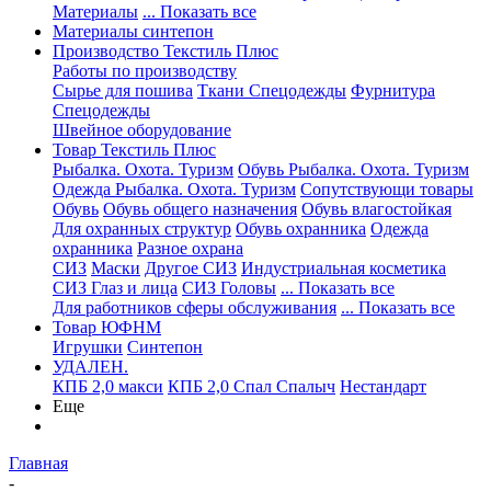
Материалы
... Показать все
Материалы синтепон
Производство Текстиль Плюс
Работы по производству
Сырье для пошива
Ткани Спецодежды
Фурнитура
Спецодежды
Швейное оборудование
Товар Текстиль Плюс
Рыбалка. Охота. Туризм
Обувь Рыбалка. Охота. Туризм
Одежда Рыбалка. Охота. Туризм
Сопутствующи товары
Обувь
Обувь общего назначения
Обувь влагостойкая
Для охранных структур
Обувь охранника
Одежда
охранника
Разное охрана
СИЗ
Маски
Другое СИЗ
Индустриальная косметика
СИЗ Глаз и лица
СИЗ Головы
... Показать все
Для работников сферы обслуживания
... Показать все
Товар ЮФНМ
Игрушки
Синтепон
УДАЛЕН.
КПБ 2,0 макси
КПБ 2,0 Спал Спалыч
Нестандарт
Еще
Главная
-