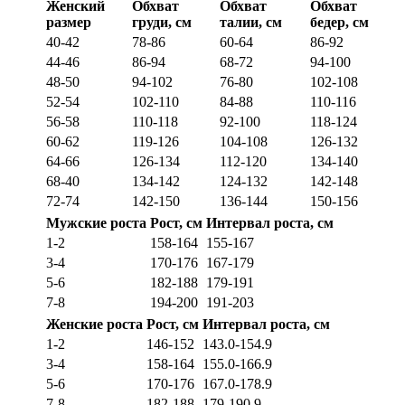
Женский
Обхват
Обхват
Обхват
размер
груди, см
талии, см
бедер, см
40-42
78-86
60-64
86-92
44-46
86-94
68-72
94-100
48-50
94-102
76-80
102-108
52-54
102-110
84-88
110-116
56-58
110-118
92-100
118-124
60-62
119-126
104-108
126-132
64-66
126-134
112-120
134-140
68-40
134-142
124-132
142-148
72-74
142-150
136-144
150-156
Мужские роста
Рост, см
Интервал роста, см
1-2
158-164
155-167
3-4
170-176
167-179
5-6
182-188
179-191
7-8
194-200
191-203
Женские роста
Рост, см
Интервал роста, см
1-2
146-152
143.0-154.9
3-4
158-164
155.0-166.9
5-6
170-176
167.0-178.9
7-8
182-188
179-190.9