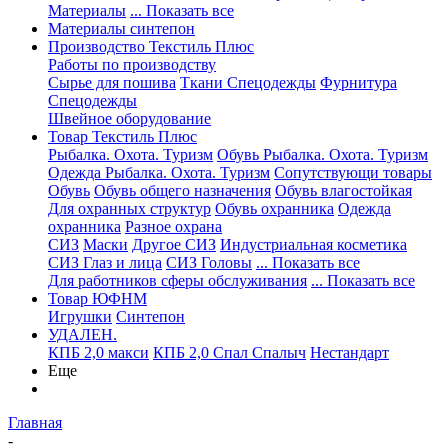
Материалы
... Показать все
Материалы синтепон
Производство Текстиль Плюс
Работы по производству
Сырье для пошива
Ткани Спецодежды
Фурнитура
Спецодежды
Швейное оборудование
Товар Текстиль Плюс
Рыбалка. Охота. Туризм
Обувь Рыбалка. Охота. Туризм
Одежда Рыбалка. Охота. Туризм
Сопутствующи товары
Обувь
Обувь общего назначения
Обувь влагостойкая
Для охранных структур
Обувь охранника
Одежда
охранника
Разное охрана
СИЗ
Маски
Другое СИЗ
Индустриальная косметика
СИЗ Глаз и лица
СИЗ Головы
... Показать все
Для работников сферы обслуживания
... Показать все
Товар ЮФНМ
Игрушки
Синтепон
УДАЛЕН.
КПБ 2,0 макси
КПБ 2,0 Спал Спалыч
Нестандарт
Еще
Главная
-