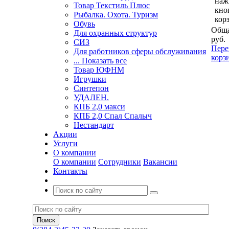
наж
Товар Текстиль Плюс
кно
Рыбалка. Охота. Туризм
кор
Обувь
Обща
Для охранных структур
руб.
СИЗ
Пере
Для работников сферы обслуживания
корз
... Показать все
Товар ЮФНМ
Игрушки
Синтепон
УДАЛЕН.
КПБ 2,0 макси
КПБ 2,0 Спал Спалыч
Нестандарт
Акции
Услуги
О компании
О компании
Сотрудники
Вакансии
Контакты