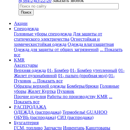
8(384-2)45-22-20
Заказать звонок
Акции
Спецодежда
Головные уборы спецодежда
Для защиты от
статического электричества
Огнестойкая и
химическистойкая одежда
Одежда влагозащитная
Одежда для защиты от общих загрязнений
... Показать
все
KMR
Аксессуары
Верхняя одежда
01- Бомбер
01- Бомбер утепленный
01-
Жилет пухонабивной
01- пальто (пробная мод)
01-
Пуховик
... Показать все
Образцы верхней одежды
Бомберы/брюки
Головные
уборы
Жилет
Куртка
Пуховик
Прочие изделия
Работы по производству KMR
...
Показать все
PАСПРОДАЖА
ОДЕЖДА (распродажа)
Термобельё GUAHOO
ОБУВЬ (распродажа)
СИЗ (распродажа)
Бухгалтерия
ГСМ, топливо
Запчасти
Инвентарь
Канцтовары