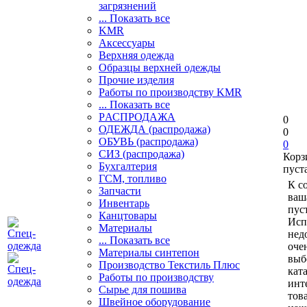
загрязнений
... Показать все
KMR
Аксессуары
Верхняя одежда
Образцы верхней одежды
Прочие изделия
Работы по производству KMR
... Показать все
PАСПРОДАЖА
0
ОДЕЖДА (распродажа)
0
ОБУВЬ (распродажа)
0
СИЗ (распродажа)
Корз
Бухгалтерия
пуст
ГСМ, топливо
К с
Запчасти
ваш
Инвентарь
пуст
Канцтовары
Исп
Материалы
нед
... Показать все
оче
Материалы синтепон
выб
Производство Текстиль Плюс
кат
Работы по производству
инт
Сырье для пошива
тов
Швейное оборудование