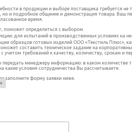
ебности в продукции и выборе поставщика требуется не 
, но и подробное общение и демонстрация товара. Ваш п
гласованное время.
т, поможет определиться с выбором.
кцию для испытаний в производственных условиях на не
ии образцов готовых изделий ООО «Текстиль Плюс», к
оможет составить техническое задание на корпоративны
с учетом требований к качеству, количеству, срокам и п
ы передать менеджеру информацию: в каком количестве т
на какие условия сотрудничества Вы рассчитываете.
и заполните форму заявки ниже.
КУ