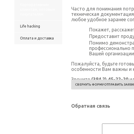
Корпоративным
Часто для понимания потр
клиентам, оптовым
техническая документация
покупателям
любое удобное заранее со
Life hacking
Покажет, расскаже
Предоставит проду
Оплата и доставка
Помимо демонстрац
профессионально п
Вашей организации 
Пожалуйста, будьте готов
особенности Вам важны и 
Звоните
(384 2) 45-22-20
ил
СВЕРНУТЬ ФОРМУ
ОТПРАВИТЬ ЗАЯВ
Обратная связь