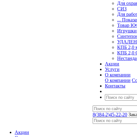
Для охра
СИЗ
Для рабо
... Показа
Товар 
Игрушки
Синтепо
УДАЛЕН
КПБ 2,0 
КПБ 2,0 
Нестанда
Акции
Услуги
О компании
О компании
Со
Контакты
8(384-2)45-22-20
Зак
Акции