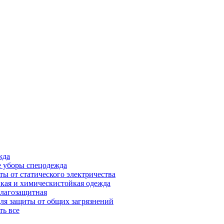
жда
 уборы спецодежда
ты от статического электричества
кая и химическистойкая одежда
лагозащитная
ля защиты от общих загрязнений
ть все