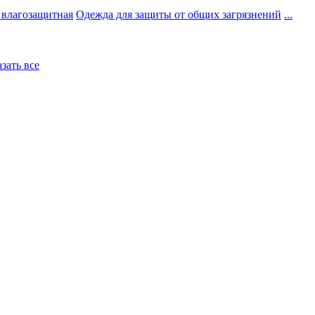
 влагозащитная
Одежда для защиты от общих загрязнений
...
азать все