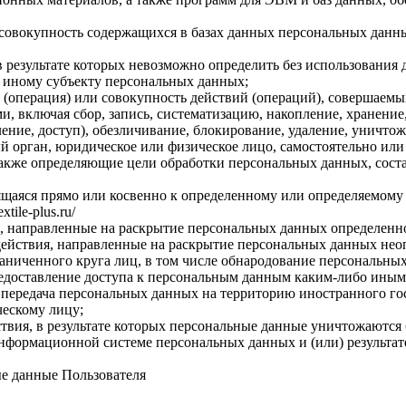
совокупность содержащихся в базах данных персональных дан
в результате которых невозможно определить без использовани
 иному субъекту персональных данных;
(операция) или совокупность действий (операций), совершаемых
, включая сбор, запись, систематизацию, накопление, хранение,
ление, доступ), обезличивание, блокирование, удаление, уничт
 орган, юридическое или физическое лицо, самостоятельно или
акже определяющие цели обработки персональных данных, соста
ся прямо или косвенно к определенному или определяемому Польз
tile-plus.ru/
, направленные на раскрытие персональных данных определенн
ействия, направленные на раскрытие персональных данных нео
ниченного круга лиц, в том числе обнародование персональны
доставление доступа к персональным данным каким-либо иным
передача персональных данных на территорию иностранного госу
ескому лицу;
вия, в результате которых персональные данные уничтожаются 
нформационной системе персональных данных и (или) результа
е данные Пользователя