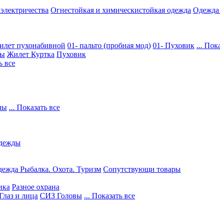
 электричества
Огнестойкая и химическистойкая одежда
Одежда
илет пухонабивной
01- пальто (пробная мод)
01- Пуховик
... Пок
ры
Жилет
Куртка
Пуховик
ь все
лы
... Показать все
дежды
ежда Рыбалка. Охота. Туризм
Сопутствующи товары
ика
Разное охрана
Глаз и лица
СИЗ Головы
... Показать все