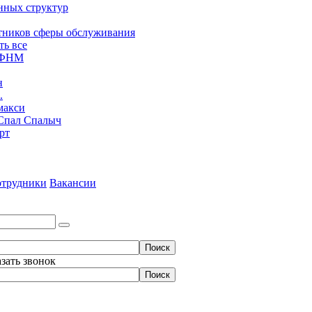
нных структур
тников сферы обслуживания
ть все
ЮФНМ
н
.
макси
Спал Спалыч
рт
трудники
Вакансии
азать звонок