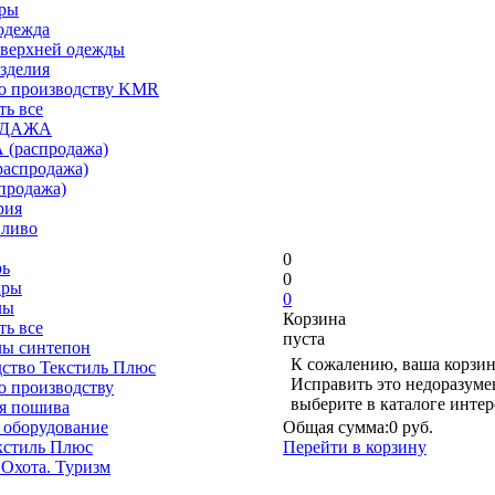
ары
одежда
верхней одежды
зделия
о производству KMR
ть все
ОДАЖА
(распродажа)
аспродажа)
продажа)
рия
пливо
0
рь
0
ары
0
лы
Корзина
ть все
пуста
лы синтепон
К сожалению, ваша корзин
ство Текстиль Плюс
Исправить это недоразуме
о производству
выберите в каталоге инте
я пошива
 оборудование
Общая сумма:
0 руб.
кстиль Плюс
Перейти в корзину
 Охота. Туризм