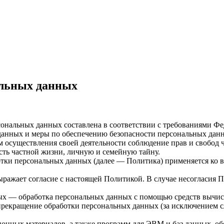
альных данных
ональных данных составлена в соответствии с требованиями Фед
данных и меры по обеспечению безопасности персональных дан
м осуществления своей деятельности соблюдение прав и свобод 
сть частной жизни, личную и семейную тайну.
отки персональных данных (далее — Политика) применяется ко 
ель выражает согласие с настоящей Политикой. В случае несогласи
ых — обработка персональных данных с помощью средств вычис
рекращение обработки персональных данных (за исключением сл
онных материалов, а также программ для ЭВМ и баз данных, об