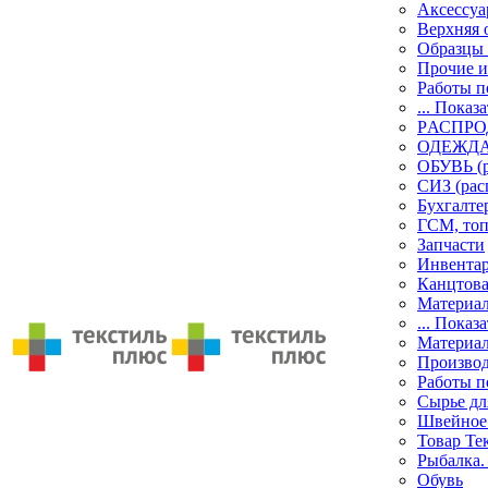
Аксессу
Верхняя 
Образцы 
Прочие и
Работы п
... Показа
PАСПР
ОДЕЖДА 
ОБУВЬ (р
СИЗ (рас
Бухгалте
ГСМ, то
Запчасти
Инвента
Канцтов
Материа
... Показа
Материа
Производ
Работы п
Сырье дл
Швейное
Товар Те
Рыбалка.
Обувь