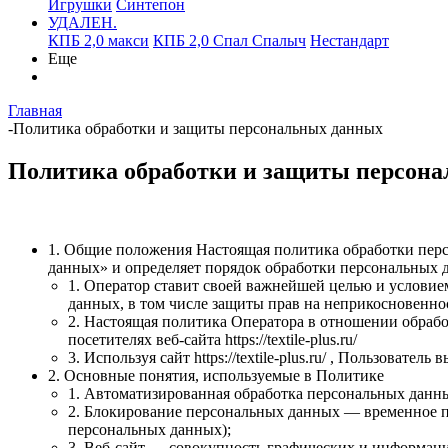
Игрушки
Синтепон
УДАЛЕН.
КПБ 2,0 макси
КПБ 2,0 Спал Спалыч
Нестандарт
Еще
Главная
-
Политика обработки и защиты персональных данных
Политика обработки и защиты персон
1. Общие положения Настоящая политика обработки перс
данных» и определяет порядок обработки персональных 
1. Оператор ставит своей важнейшей целью и условие
данных, в том числе защиты прав на неприкосновенно
2. Настоящая политика Оператора в отношении обраб
посетителях веб-сайта https://textile-plus.ru/
3. Используя сайт https://textile-plus.ru/ , Пользоват
2. Основные понятия, используемые в Политике
1. Автоматизированная обработка персональных данн
2. Блокирование персональных данных — временное п
персональных данных);
3. Веб-сайт — совокупность графических и информаци