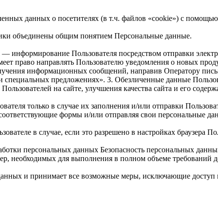
ченных данных о посетителях (в т.ч. файлов «cookie») с помощь
тики объединены общим понятием Персональные данные.
я — информирование Пользователя посредством отправки элект
меет право направлять Пользователю уведомления о новых прод
получения информационных сообщений, направив Оператору письм
 и специальных предложениях». 3. Обезличенные данные Пользо
Пользователей на сайте, улучшения качества сайта и его содерж
ователя только в случае их заполнения и/или отправки Пользов
лняя соответствующие формы и/или отправляя свои персональные д
зователе в случае, если это разрешено в настройках браузера По
бработки персональных данных Безопасность персональных данны
ер, необходимых для выполнения в полном объеме требований д
 данных и принимает все возможные меры, исключающие досту