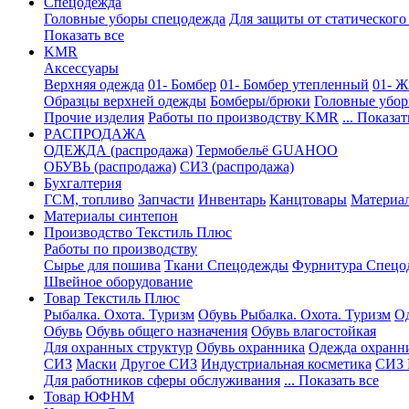
Спецодежда
Головные уборы спецодежда
Для защиты от статического
Показать все
KMR
Аксессуары
Верхняя одежда
01- Бомбер
01- Бомбер утепленный
01- Ж
Образцы верхней одежды
Бомберы/брюки
Головные убо
Прочие изделия
Работы по производству KMR
... Показат
PАСПРОДАЖА
ОДЕЖДА (распродажа)
Термобельё GUAHOO
ОБУВЬ (распродажа)
СИЗ (распродажа)
Бухгалтерия
ГСМ, топливо
Запчасти
Инвентарь
Канцтовары
Материа
Материалы синтепон
Производство Текстиль Плюс
Работы по производству
Сырье для пошива
Ткани Спецодежды
Фурнитура Спецо
Швейное оборудование
Товар Текстиль Плюс
Рыбалка. Охота. Туризм
Обувь Рыбалка. Охота. Туризм
Од
Обувь
Обувь общего назначения
Обувь влагостойкая
Для охранных структур
Обувь охранника
Одежда охранн
СИЗ
Маски
Другое СИЗ
Индустриальная косметика
СИЗ 
Для работников сферы обслуживания
... Показать все
Товар ЮФНМ