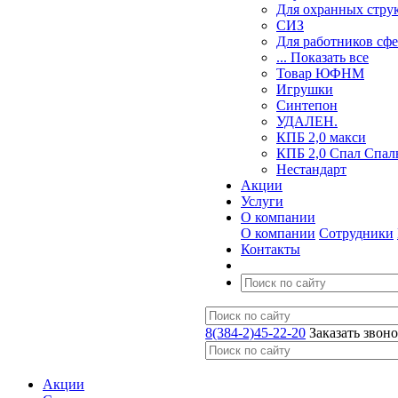
Для охранных стру
СИЗ
Для работников сф
... Показать все
Товар ЮФНМ
Игрушки
Синтепон
УДАЛЕН.
КПБ 2,0 макси
КПБ 2,0 Спал Спал
Нестандарт
Акции
Услуги
О компании
О компании
Сотрудники
Контакты
8(384-2)45-22-20
Заказать звон
Акции