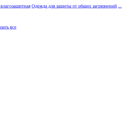
 влагозащитная
Одежда для защиты от общих загрязнений
...
азать все