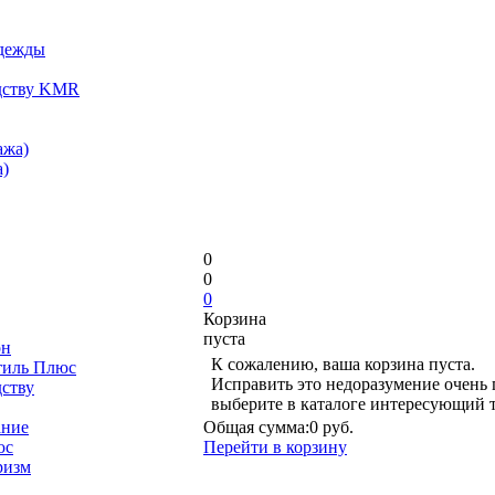
одежды
дству KMR
ажа)
)
0
0
0
Корзина
пуста
он
К сожалению, ваша корзина пуста.
тиль Плюс
Исправить это недоразумение очень 
дству
выберите в каталоге интересующий 
ание
Общая сумма:
0 руб.
юс
Перейти в корзину
ризм