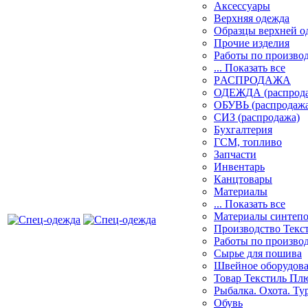
Аксессуары
Верхняя одежда
Образцы верхней 
Прочие изделия
Работы по произво
... Показать все
PАСПРОДАЖА
ОДЕЖДА (распрод
ОБУВЬ (распродажа
СИЗ (распродажа)
Бухгалтерия
ГСМ, топливо
Запчасти
Инвентарь
Канцтовары
Материалы
... Показать все
Материалы синтеп
Производство Текс
Работы по произво
Сырье для пошива
Швейное оборудов
Товар Текстиль Пл
Рыбалка. Охота. Ту
Обувь