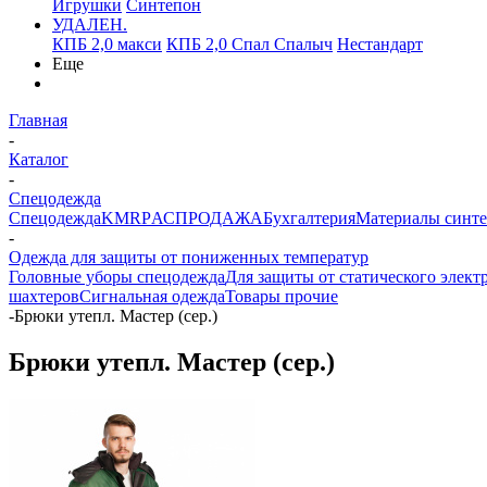
Игрушки
Синтепон
УДАЛЕН.
КПБ 2,0 макси
КПБ 2,0 Спал Спалыч
Нестандарт
Еще
Главная
-
Каталог
-
Спецодежда
Спецодежда
KMR
PАСПРОДАЖА
Бухгалтерия
Материалы синт
-
Одежда для защиты от пониженных температур
Головные уборы спецодежда
Для защиты от статического элект
шахтеров
Сигнальная одежда
Товары прочие
-
Брюки утепл. Мастер (сер.)
Брюки утепл. Мастер (сер.)