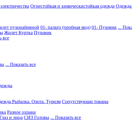
 электричества
Огнестойкая и химическистойкая одежда
Одежда
илет пухонабивной
01- пальто (пробная мод)
01- Пуховик
... Пок
ры
Жилет
Куртка
Пуховик
ь все
лы
... Показать все
дежды
ежда Рыбалка. Охота. Туризм
Сопутствующи товары
ика
Разное охрана
Глаз и лица
СИЗ Головы
... Показать все