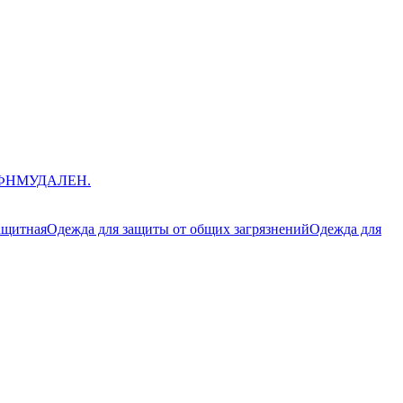
ЮФНМ
УДАЛЕН.
ащитная
Одежда для защиты от общих загрязнений
Одежда для