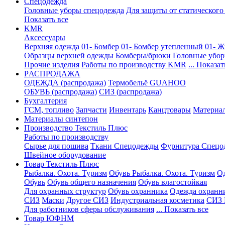
Спецодежда
Головные уборы спецодежда
Для защиты от статического
Показать все
KMR
Аксессуары
Верхняя одежда
01- Бомбер
01- Бомбер утепленный
01- Ж
Образцы верхней одежды
Бомберы/брюки
Головные убо
Прочие изделия
Работы по производству KMR
... Показат
PАСПРОДАЖА
ОДЕЖДА (распродажа)
Термобельё GUAHOO
ОБУВЬ (распродажа)
СИЗ (распродажа)
Бухгалтерия
ГСМ, топливо
Запчасти
Инвентарь
Канцтовары
Материа
Материалы синтепон
Производство Текстиль Плюс
Работы по производству
Сырье для пошива
Ткани Спецодежды
Фурнитура Спецо
Швейное оборудование
Товар Текстиль Плюс
Рыбалка. Охота. Туризм
Обувь Рыбалка. Охота. Туризм
Од
Обувь
Обувь общего назначения
Обувь влагостойкая
Для охранных структур
Обувь охранника
Одежда охранн
СИЗ
Маски
Другое СИЗ
Индустриальная косметика
СИЗ 
Для работников сферы обслуживания
... Показать все
Товар ЮФНМ