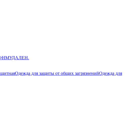
ЮФНМ
УДАЛЕН.
ащитная
Одежда для защиты от общих загрязнений
Одежда для