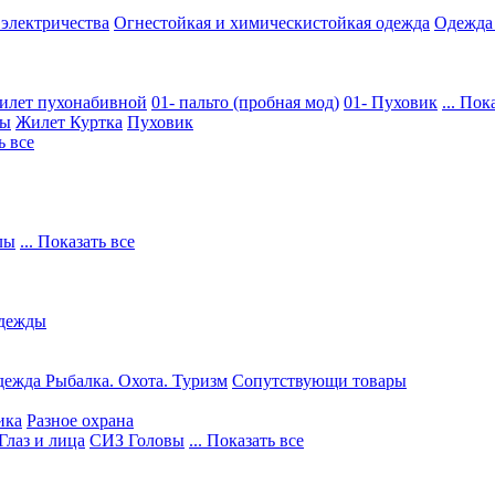
 электричества
Огнестойкая и химическистойкая одежда
Одежда
илет пухонабивной
01- пальто (пробная мод)
01- Пуховик
... Пок
ры
Жилет
Куртка
Пуховик
ь все
лы
... Показать все
дежды
ежда Рыбалка. Охота. Туризм
Сопутствующи товары
ика
Разное охрана
Глаз и лица
СИЗ Головы
... Показать все