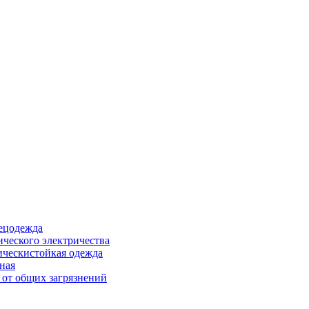
ецодежда
ического электричества
ическистойкая одежда
ная
 от общих загрязнений