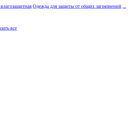
 влагозащитная
Одежда для защиты от общих загрязнений
...
азать все