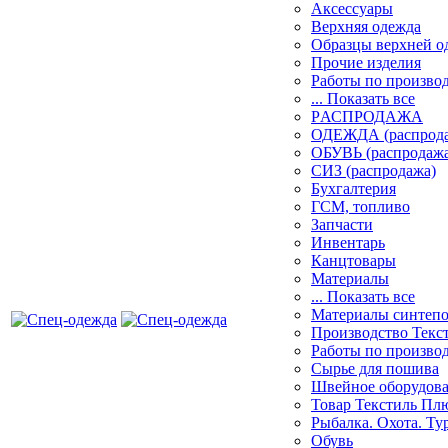
Аксессуары
Верхняя одежда
Образцы верхней 
Прочие изделия
Работы по произво
... Показать все
PАСПРОДАЖА
ОДЕЖДА (распрод
ОБУВЬ (распродажа
СИЗ (распродажа)
Бухгалтерия
ГСМ, топливо
Запчасти
Инвентарь
Канцтовары
Материалы
... Показать все
Материалы синтеп
Производство Текс
Работы по произво
Сырье для пошива
Швейное оборудов
Товар Текстиль Пл
Рыбалка. Охота. Ту
Обувь