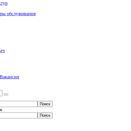
ктур
еры обслуживания
ыч
Вакансии
ок