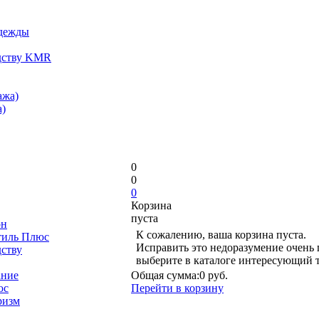
одежды
дству KMR
ажа)
)
0
0
0
Корзина
пуста
он
К сожалению, ваша корзина пуста.
тиль Плюс
Исправить это недоразумение очень 
дству
выберите в каталоге интересующий 
ание
Общая сумма:
0 руб.
юс
Перейти в корзину
ризм