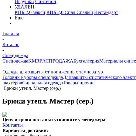
Игрушки
Синтепон
УДАЛЕН.
КПБ 2,0 макси
КПБ 2,0 Спал Спалыч
Нестандарт
Еще
Главная
-
Каталог
-
Спецодежда
Спецодежда
KMR
PАСПРОДАЖА
Бухгалтерия
Материалы синт
-
Одежда для защиты от пониженных температур
Головные уборы спецодежда
Для защиты от статического элект
шахтеров
Сигнальная одежда
Товары прочие
-
Брюки утепл. Мастер (сер.)
Брюки утепл. Мастер (сер.)
Цену и сроки поставки уточняйте у менеджера
Контакты
Варианты доставки:
- самовывоз, бесплатно