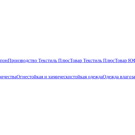
епон
Производство Текстиль Плюс
Товар Текстиль Плюс
Товар 
ричества
Огнестойкая и химическистойкая одежда
Одежда влагоз