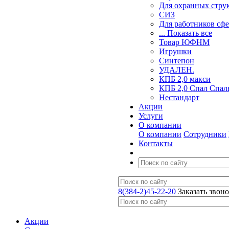
Для охранных стру
СИЗ
Для работников сф
... Показать все
Товар ЮФНМ
Игрушки
Синтепон
УДАЛЕН.
КПБ 2,0 макси
КПБ 2,0 Спал Спал
Нестандарт
Акции
Услуги
О компании
О компании
Сотрудники
Контакты
8(384-2)45-22-20
Заказать звон
Акции