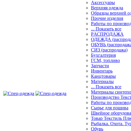
Аксессуары
Верхняя одежда
Образцы верхней 
Прочие изделия
Работы по произво
... Показать все
PАСПРОДАЖА
ОДЕЖДА (распрод
ОБУВЬ (распродажа
СИЗ (распродажа)
Бухгалтерия
ГСМ, топливо
Запчасти
Инвентарь
Канцтовары
Материалы
... Показать все
Материалы синтеп
Производство Текс
Работы по произво
Сырье для пошива
Швейное оборудов
Товар Текстиль Пл
Рыбалка. Охота. Ту
Обувь