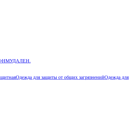
ЮФНМ
УДАЛЕН.
ащитная
Одежда для защиты от общих загрязнений
Одежда для