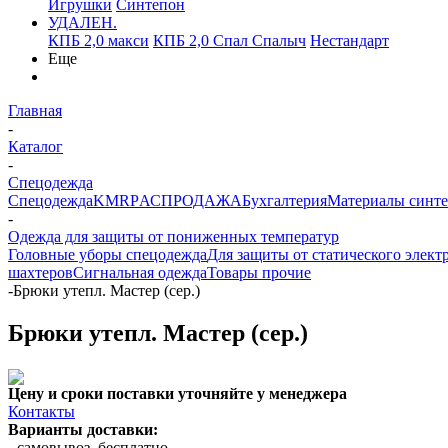
Игрушки
Синтепон
УДАЛЕН.
КПБ 2,0 макси
КПБ 2,0 Спал Спалыч
Нестандарт
Еще
Главная
-
Каталог
-
Спецодежда
Спецодежда
KMR
PАСПРОДАЖА
Бухгалтерия
Материалы синт
-
Одежда для защиты от пониженных температур
Головные уборы спецодежда
Для защиты от статического элект
шахтеров
Сигнальная одежда
Товары прочие
-
Брюки утепл. Мастер (сер.)
Брюки утепл. Мастер (сер.)
Цену и сроки поставки уточняйте у менеджера
Контакты
Варианты доставки:
- самовывоз, бесплатно