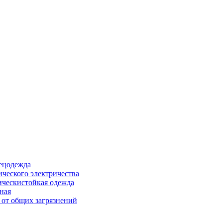
ецодежда
ического электричества
ическистойкая одежда
ная
 от общих загрязнений