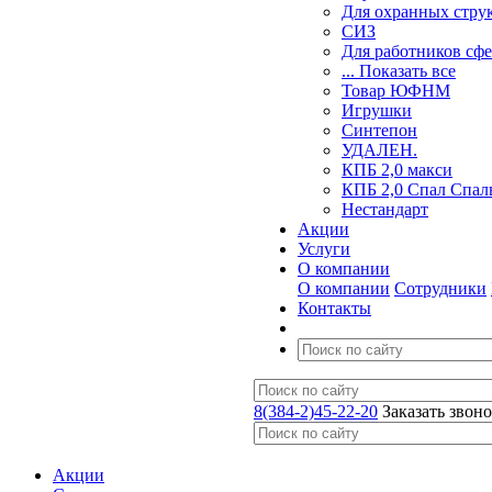
Для охранных стру
СИЗ
Для работников сф
... Показать все
Товар ЮФНМ
Игрушки
Синтепон
УДАЛЕН.
КПБ 2,0 макси
КПБ 2,0 Спал Спал
Нестандарт
Акции
Услуги
О компании
О компании
Сотрудники
Контакты
8(384-2)45-22-20
Заказать звон
Акции