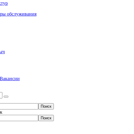
ктур
еры обслуживания
ыч
Вакансии
ок