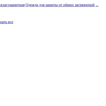
 влагозащитная
Одежда для защиты от общих загрязнений
...
азать все