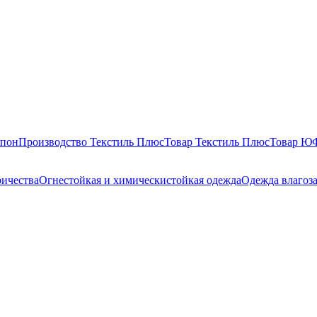
епон
Производство Текстиль Плюс
Товар Текстиль Плюс
Товар 
ричества
Огнестойкая и химическистойкая одежда
Одежда влагоз