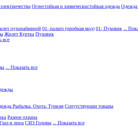
 электричества
Огнестойкая и химическистойкая одежда
Одежда
илет пухонабивной
01- пальто (пробная мод)
01- Пуховик
... Пок
ры
Жилет
Куртка
Пуховик
ь все
лы
... Показать все
дежды
ежда Рыбалка. Охота. Туризм
Сопутствующи товары
ика
Разное охрана
Глаз и лица
СИЗ Головы
... Показать все