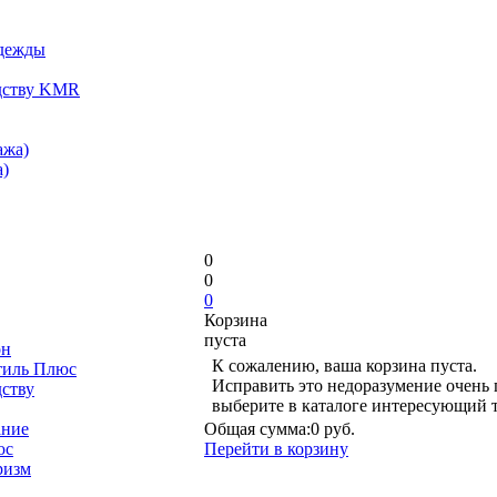
одежды
дству KMR
ажа)
)
0
0
0
Корзина
пуста
он
К сожалению, ваша корзина пуста.
тиль Плюс
Исправить это недоразумение очень 
дству
выберите в каталоге интересующий 
ание
Общая сумма:
0 руб.
юс
Перейти в корзину
ризм