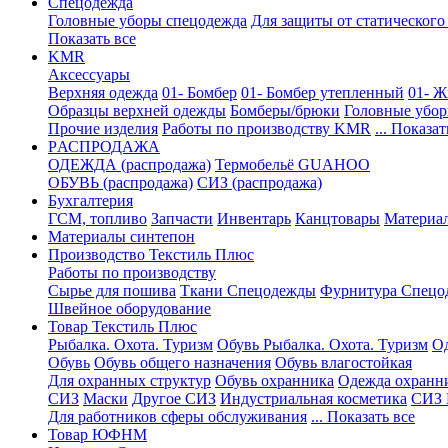
Спецодежда
Головные уборы спецодежда
Для защиты от статического
Показать все
KMR
Аксессуары
Верхняя одежда
01- Бомбер
01- Бомбер утепленный
01- Ж
Образцы верхней одежды
Бомберы/брюки
Головные убо
Прочие изделия
Работы по производству KMR
... Показат
PАСПРОДАЖА
ОДЕЖДА (распродажа)
Термобельё GUAHOO
ОБУВЬ (распродажа)
СИЗ (распродажа)
Бухгалтерия
ГСМ, топливо
Запчасти
Инвентарь
Канцтовары
Материа
Материалы синтепон
Производство Текстиль Плюс
Работы по производству
Сырье для пошива
Ткани Спецодежды
Фурнитура Спецо
Швейное оборудование
Товар Текстиль Плюс
Рыбалка. Охота. Туризм
Обувь Рыбалка. Охота. Туризм
Од
Обувь
Обувь общего назначения
Обувь влагостойкая
Для охранных структур
Обувь охранника
Одежда охранн
СИЗ
Маски
Другое СИЗ
Индустриальная косметика
СИЗ 
Для работников сферы обслуживания
... Показать все
Товар ЮФНМ