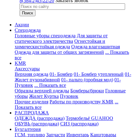
8(384-2)45-22-20
Заказать звонок
Акции
Спецодежда
Головные уборы спецодежда
Для защиты от
статического электричества
Огнестойкая и
химическистойкая одежда
Одежда влагозащитная
Одежда для защиты от общих загрязнений
... Показать
все
KMR
Аксессуары
Верхняя одежда
01- Бомбер
01- Бомбер утепленный
01-
Жилет пухонабивной
01- пальто (пробная мод)
01-
Пуховик
... Показать все
Образцы верхней одежды
Бомберы/брюки
Головные
уборы
Жилет
Куртка
Пуховик
Прочие изделия
Работы по производству KMR
...
Показать все
PАСПРОДАЖА
ОДЕЖДА (распродажа)
Термобельё GUAHOO
ОБУВЬ (распродажа)
СИЗ (распродажа)
Бухгалтерия
ГСМ, топливо
Запчасти
Инвентарь
Канцтовары