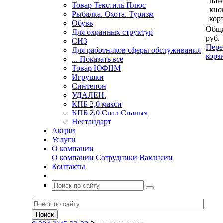
наж
Товар Текстиль Плюс
кно
Рыбалка. Охота. Туризм
кор
Обувь
Обща
Для охранных структур
руб.
СИЗ
Пере
Для работников сферы обслуживания
корз
... Показать все
Товар ЮФНМ
Игрушки
Синтепон
УДАЛЕН.
КПБ 2,0 макси
КПБ 2,0 Спал Спалыч
Нестандарт
Акции
Услуги
О компании
О компании
Сотрудники
Вакансии
Контакты