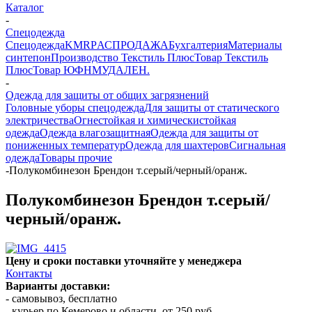
Каталог
-
Спецодежда
Спецодежда
KMR
PАСПРОДАЖА
Бухгалтерия
Материалы
синтепон
Производство Текстиль Плюс
Товар Текстиль
Плюс
Товар ЮФНМ
УДАЛЕН.
-
Одежда для защиты от общих загрязнений
Головные уборы спецодежда
Для защиты от статического
электричества
Огнестойкая и химическистойкая
одежда
Одежда влагозащитная
Одежда для защиты от
пониженных температур
Одежда для шахтеров
Сигнальная
одежда
Товары прочие
-
Полукомбинезон Брендон т.серый/черный/оранж.
Полукомбинезон Брендон т.серый/
черный/оранж.
Цену и сроки поставки уточняйте у менеджера
Контакты
Варианты доставки:
- самовывоз, бесплатно
- курьер по Кемерово и области, от 250 руб