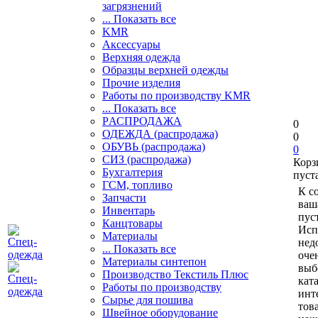
загрязнений
... Показать все
KMR
Аксессуары
Верхняя одежда
Образцы верхней одежды
Прочие изделия
Работы по производству KMR
... Показать все
PАСПРОДАЖА
0
ОДЕЖДА (распродажа)
0
ОБУВЬ (распродажа)
0
СИЗ (распродажа)
Корз
Бухгалтерия
пуст
ГСМ, топливо
К с
Запчасти
ваш
Инвентарь
пуст
Канцтовары
Исп
Материалы
нед
... Показать все
оче
Материалы синтепон
выб
Производство Текстиль Плюс
кат
Работы по производству
инт
Сырье для пошива
тов
Швейное оборудование