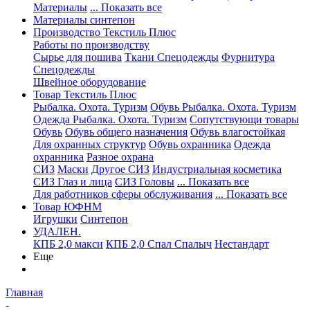
Материалы
... Показать все
Материалы синтепон
Производство Текстиль Плюс
Работы по производству
Сырье для пошива
Ткани Спецодежды
Фурнитура
Спецодежды
Швейное оборудование
Товар Текстиль Плюс
Рыбалка. Охота. Туризм
Обувь Рыбалка. Охота. Туризм
Одежда Рыбалка. Охота. Туризм
Сопутствующи товары
Обувь
Обувь общего назначения
Обувь влагостойкая
Для охранных структур
Обувь охранника
Одежда
охранника
Разное охрана
СИЗ
Маски
Другое СИЗ
Индустриальная косметика
СИЗ Глаз и лица
СИЗ Головы
... Показать все
Для работников сферы обслуживания
... Показать все
Товар ЮФНМ
Игрушки
Синтепон
УДАЛЕН.
КПБ 2,0 макси
КПБ 2,0 Спал Спалыч
Нестандарт
Еще
Главная
-