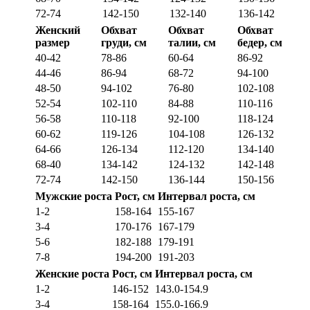
72-74
142-150
132-140
136-142
Женский
Обхват
Обхват
Обхват
размер
груди, см
талии, см
бедер, см
40-42
78-86
60-64
86-92
44-46
86-94
68-72
94-100
48-50
94-102
76-80
102-108
52-54
102-110
84-88
110-116
56-58
110-118
92-100
118-124
60-62
119-126
104-108
126-132
64-66
126-134
112-120
134-140
68-40
134-142
124-132
142-148
72-74
142-150
136-144
150-156
Мужские роста
Рост, см
Интервал роста, см
1-2
158-164
155-167
3-4
170-176
167-179
5-6
182-188
179-191
7-8
194-200
191-203
Женские роста
Рост, см
Интервал роста, см
1-2
146-152
143.0-154.9
3-4
158-164
155.0-166.9