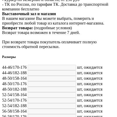
- ТК по России, по тарифам ТК. Доставка до транспортной
компании бесплатно
Выставочный зал и магазин
В нашем магазине Вы можете выбрать, померить и
приобрести любой товар из каталога интернет-магазина.
Возврат товара:
(подробные условия)
Возврат товара возможен в течение 7 дней.
При возврате товара покупатель оплачивает полную
стоимость обратной пересылки.
Размеры
44-46/170-176
шт,
ожидается
44-46/182-188
шт,
ожидается
48-50/158-164
шт,
ожидается
48-50/170-176
шт,
ожидается
48-50/182-188
шт,
ожидается
52-54/158-164
шт,
ожидается
52-54/170-176
шт,
ожидается
52-54/182-188
шт,
ожидается
56-58/158-164
шт,
ожидается
56-58/170-176
шт,
ожидается