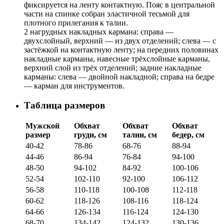
фиксируется на ленту контактную. Пояс в центральной
части на спинке собран эластичной тесьмой для
плотного прилегания к талии.
2 нагрудных накладных кармана: справа —
двухслойный, верхний — из двух отделений; слева — с
застёжкой на контактную ленту; на передних половинах
накладные карманы, навесные трёхслойные карманы,
верхний слой из трёх отделений; задние накладные
карманы: слева — двойной накладной; справа на бедре
— карман для инструментов.
Таблица размеров
Мужской
Обхват
Обхват
Обхват
размер
груди, см
талии, см
бедер, см
40-42
78-86
68-76
88-94
44-46
86-94
76-84
94-100
48-50
94-102
84-92
100-106
52-54
102-110
92-100
106-112
56-58
110-118
100-108
112-118
60-62
118-126
108-116
118-124
64-66
126-134
116-124
124-130
68-70
134-142
124-132
130-136