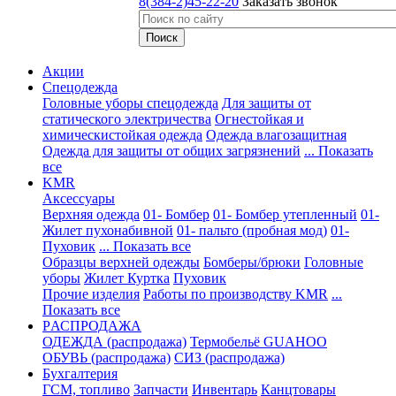
8(384-2)45-22-20
Заказать звонок
Акции
Спецодежда
Головные уборы спецодежда
Для защиты от
статического электричества
Огнестойкая и
химическистойкая одежда
Одежда влагозащитная
Одежда для защиты от общих загрязнений
... Показать
все
KMR
Аксессуары
Верхняя одежда
01- Бомбер
01- Бомбер утепленный
01-
Жилет пухонабивной
01- пальто (пробная мод)
01-
Пуховик
... Показать все
Образцы верхней одежды
Бомберы/брюки
Головные
уборы
Жилет
Куртка
Пуховик
Прочие изделия
Работы по производству KMR
...
Показать все
PАСПРОДАЖА
ОДЕЖДА (распродажа)
Термобельё GUAHOO
ОБУВЬ (распродажа)
СИЗ (распродажа)
Бухгалтерия
ГСМ, топливо
Запчасти
Инвентарь
Канцтовары