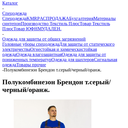
Каталог
-
Спецодежда
Спецодежда
KMR
PАСПРОДАЖА
Бухгалтерия
Материалы
синтепон
Производство Текстиль Плюс
Товар Текстиль
Плюс
Товар ЮФНМ
УДАЛЕН.
-
Одежда для защиты от общих загрязнений
Головные уборы спецодежда
Для защиты от статического
электричества
Огнестойкая и химическистойкая
одежда
Одежда влагозащитная
Одежда для защиты от
пониженных температур
Одежда для шахтеров
Сигнальная
одежда
Товары прочие
-
Полукомбинезон Брендон т.серый/черный/оранж.
Полукомбинезон Брендон т.серый/
черный/оранж.