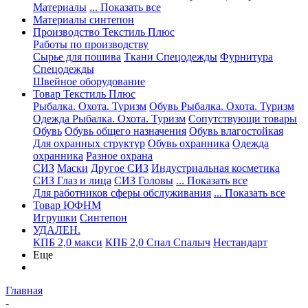
Материалы
... Показать все
Материалы синтепон
Производство Текстиль Плюс
Работы по производству
Сырье для пошива
Ткани Спецодежды
Фурнитура
Спецодежды
Швейное оборудование
Товар Текстиль Плюс
Рыбалка. Охота. Туризм
Обувь Рыбалка. Охота. Туризм
Одежда Рыбалка. Охота. Туризм
Сопутствующи товары
Обувь
Обувь общего назначения
Обувь влагостойкая
Для охранных структур
Обувь охранника
Одежда
охранника
Разное охрана
СИЗ
Маски
Другое СИЗ
Индустриальная косметика
СИЗ Глаз и лица
СИЗ Головы
... Показать все
Для работников сферы обслуживания
... Показать все
Товар ЮФНМ
Игрушки
Синтепон
УДАЛЕН.
КПБ 2,0 макси
КПБ 2,0 Спал Спалыч
Нестандарт
Еще
Главная
-