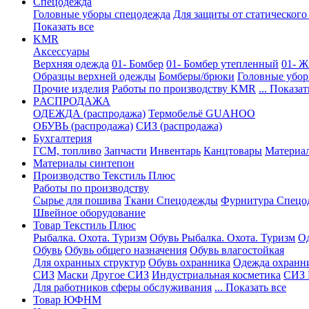
Спецодежда
Головные уборы спецодежда
Для защиты от статического
Показать все
KMR
Аксессуары
Верхняя одежда
01- Бомбер
01- Бомбер утепленный
01- Ж
Образцы верхней одежды
Бомберы/брюки
Головные убо
Прочие изделия
Работы по производству KMR
... Показат
PАСПРОДАЖА
ОДЕЖДА (распродажа)
Термобельё GUAHOO
ОБУВЬ (распродажа)
СИЗ (распродажа)
Бухгалтерия
ГСМ, топливо
Запчасти
Инвентарь
Канцтовары
Материа
Материалы синтепон
Производство Текстиль Плюс
Работы по производству
Сырье для пошива
Ткани Спецодежды
Фурнитура Спецо
Швейное оборудование
Товар Текстиль Плюс
Рыбалка. Охота. Туризм
Обувь Рыбалка. Охота. Туризм
Од
Обувь
Обувь общего назначения
Обувь влагостойкая
Для охранных структур
Обувь охранника
Одежда охранн
СИЗ
Маски
Другое СИЗ
Индустриальная косметика
СИЗ 
Для работников сферы обслуживания
... Показать все
Товар ЮФНМ