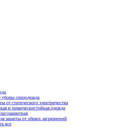
жда
 уборы спецодежда
ты от статического электричества
кая и химическистойкая одежда
лагозащитная
ля защиты от общих загрязнений
ть все