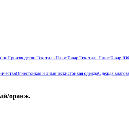
епон
Производство Текстиль Плюс
Товар Текстиль Плюс
Товар 
ричества
Огнестойкая и химическистойкая одежда
Одежда влагоз
ый/оранж.