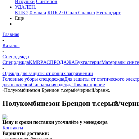
Игрушки
Синтепон
УДАЛЕН.
КПБ 2,0 макси
КПБ 2,0 Спал Спалыч
Нестандарт
Еще
Главная
-
Каталог
-
Спецодежда
Спецодежда
KMR
PАСПРОДАЖА
Бухгалтерия
Материалы синт
-
Одежда для защиты от общих загрязнений
Головные уборы спецодежда
Для защиты от статического элект
для шахтеров
Сигнальная одежда
Товары прочие
-
Полукомбинезон Брендон т.серый/черный/оранж.
Полукомбинезон Брендон т.серый/черн
Цену и сроки поставки уточняйте у менеджера
Контакты
Варианты доставки:
- самовывоз, бесплатно