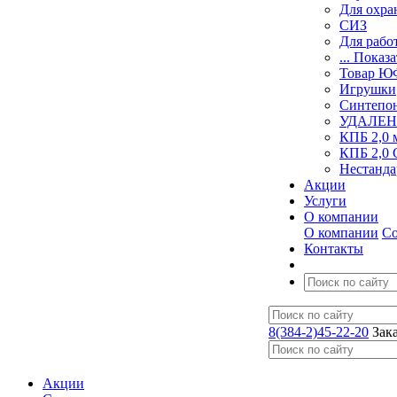
Для охра
СИЗ
Для рабо
... Показа
Товар 
Игрушки
Синтепо
УДАЛЕН
КПБ 2,0 
КПБ 2,0 
Нестанда
Акции
Услуги
О компании
О компании
Со
Контакты
8(384-2)45-22-20
Зак
Акции