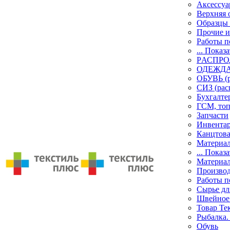
Аксессу
Верхняя 
Образцы 
Прочие и
Работы п
... Показа
PАСПР
ОДЕЖДА 
ОБУВЬ (р
СИЗ (рас
Бухгалте
ГСМ, то
Запчасти
Инвента
Канцтов
Материа
... Показа
Материа
Производ
Работы п
Сырье дл
Швейное
Товар Те
Рыбалка.
Обувь