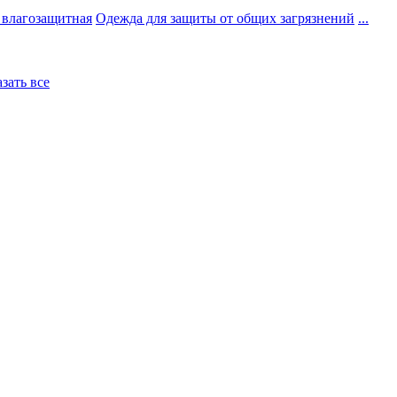
 влагозащитная
Одежда для защиты от общих загрязнений
...
азать все