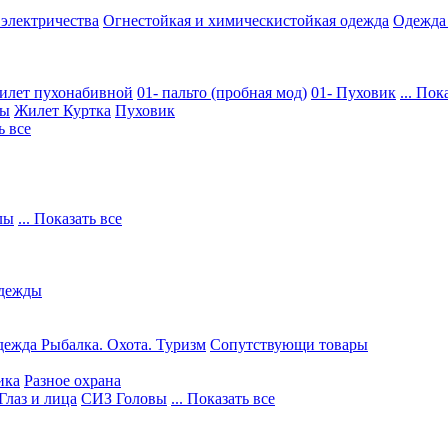
 электричества
Огнестойкая и химическистойкая одежда
Одежда
илет пухонабивной
01- пальто (пробная мод)
01- Пуховик
... Пок
ры
Жилет
Куртка
Пуховик
ь все
лы
... Показать все
дежды
ежда Рыбалка. Охота. Туризм
Сопутствующи товары
ика
Разное охрана
Глаз и лица
СИЗ Головы
... Показать все