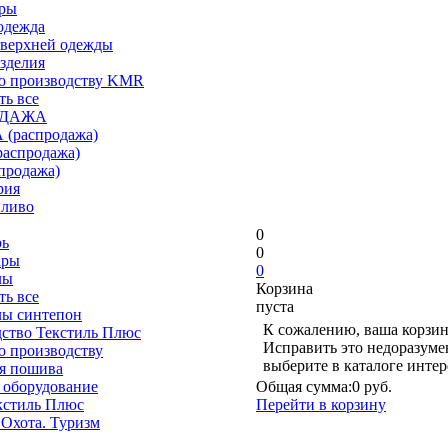
ары
одежда
верхней одежды
зделия
о производству KMR
ть все
ОДАЖА
(распродажа)
аспродажа)
продажа)
рия
пливо
0
рь
0
ары
0
лы
Корзина
ть все
пуста
лы синтепон
К сожалению, ваша корзин
ство Текстиль Плюс
Исправить это недоразуме
о производству
выберите в каталоге инте
я пошива
 оборудование
Общая сумма:
0 руб.
кстиль Плюс
Перейти в корзину
 Охота. Туризм