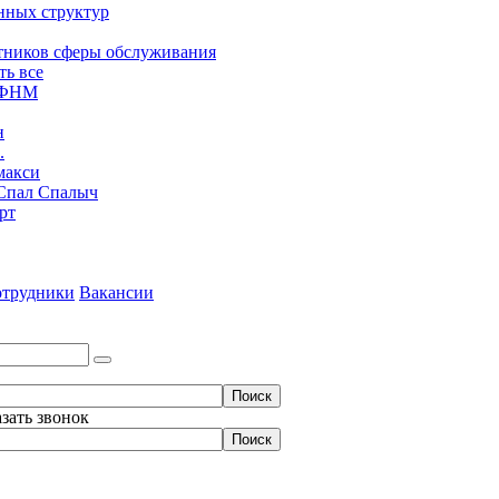
нных структур
тников сферы обслуживания
ть все
ЮФНМ
н
.
макси
Спал Спалыч
рт
трудники
Вакансии
азать звонок