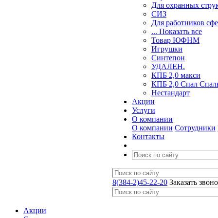
Для охранных стру
СИЗ
Для работников сф
... Показать все
Товар ЮФНМ
Игрушки
Синтепон
УДАЛЕН.
КПБ 2,0 макси
КПБ 2,0 Спал Спал
Нестандарт
Акции
Услуги
О компании
О компании
Сотрудники
Контакты
8(384-2)45-22-20
Заказать звон
Акции