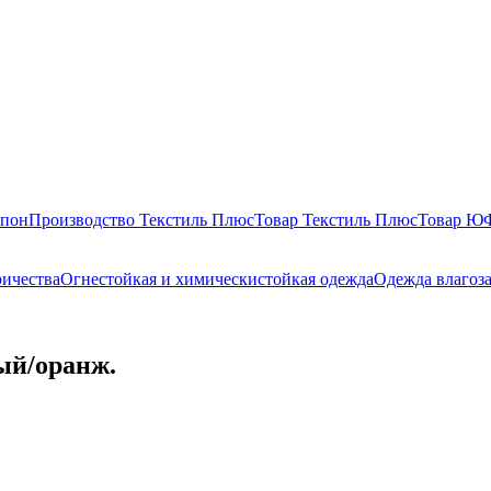
епон
Производство Текстиль Плюс
Товар Текстиль Плюс
Товар 
ричества
Огнестойкая и химическистойкая одежда
Одежда влагоз
ый/оранж.