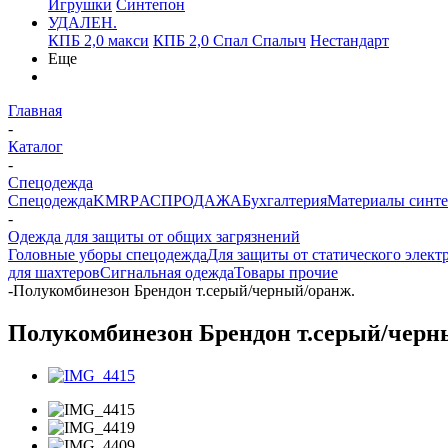
Игрушки
Синтепон
УДАЛЕН.
КПБ 2,0 макси
КПБ 2,0 Спал Спалыч
Нестандарт
Еще
Главная
-
Каталог
-
Спецодежда
Спецодежда
KMR
PАСПРОДАЖА
Бухгалтерия
Материалы синт
-
Одежда для защиты от общих загрязнений
Головные уборы спецодежда
Для защиты от статического элект
для шахтеров
Сигнальная одежда
Товары прочие
-
Полукомбинезон Брендон т.серый/черный/оранж.
Полукомбинезон Брендон т.серый/черн