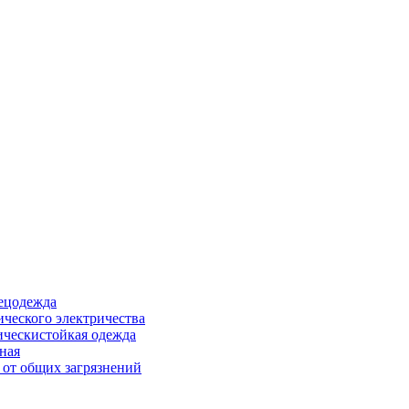
ецодежда
ического электричества
ическистойкая одежда
ная
 от общих загрязнений