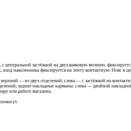
 с центральной застёжкой на двухзамковую молнию, фиксирует
 вход наколенника фиксируется на ленту контактную. Пояс в це
верхний — из двух отделений; слева — с застёжкой на контакт
делений; задние накладные карманы: слева — двойной накладной
ару или работе магазина.
помогут.