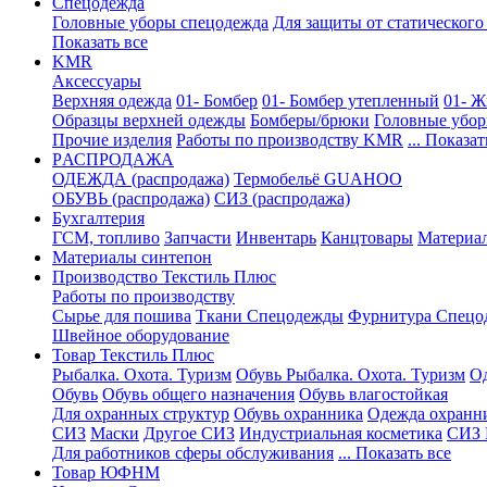
Спецодежда
Головные уборы спецодежда
Для защиты от статического
Показать все
KMR
Аксессуары
Верхняя одежда
01- Бомбер
01- Бомбер утепленный
01- Ж
Образцы верхней одежды
Бомберы/брюки
Головные убо
Прочие изделия
Работы по производству KMR
... Показат
PАСПРОДАЖА
ОДЕЖДА (распродажа)
Термобельё GUAHOO
ОБУВЬ (распродажа)
СИЗ (распродажа)
Бухгалтерия
ГСМ, топливо
Запчасти
Инвентарь
Канцтовары
Материа
Материалы синтепон
Производство Текстиль Плюс
Работы по производству
Сырье для пошива
Ткани Спецодежды
Фурнитура Спецо
Швейное оборудование
Товар Текстиль Плюс
Рыбалка. Охота. Туризм
Обувь Рыбалка. Охота. Туризм
Од
Обувь
Обувь общего назначения
Обувь влагостойкая
Для охранных структур
Обувь охранника
Одежда охранн
СИЗ
Маски
Другое СИЗ
Индустриальная косметика
СИЗ 
Для работников сферы обслуживания
... Показать все
Товар ЮФНМ