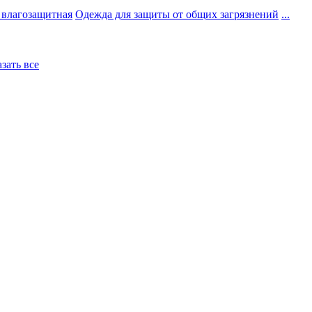
 влагозащитная
Одежда для защиты от общих загрязнений
...
азать все