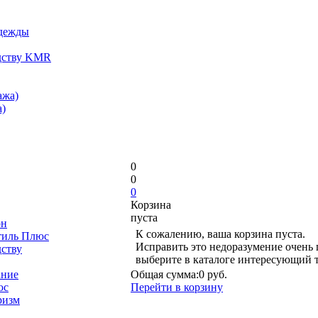
одежды
дству KMR
ажа)
)
0
0
0
Корзина
пуста
он
К сожалению, ваша корзина пуста.
тиль Плюс
Исправить это недоразумение очень 
дству
выберите в каталоге интересующий 
ание
Общая сумма:
0 руб.
юс
Перейти в корзину
ризм