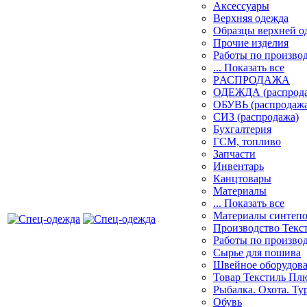
Аксессуары
Верхняя одежда
Образцы верхней 
Прочие изделия
Работы по произво
... Показать все
PАСПРОДАЖА
ОДЕЖДА (распрод
ОБУВЬ (распродажа
СИЗ (распродажа)
Бухгалтерия
ГСМ, топливо
Запчасти
Инвентарь
Канцтовары
Материалы
... Показать все
Материалы синтеп
Производство Текс
Работы по произво
Сырье для пошива
Швейное оборудов
Товар Текстиль Пл
Рыбалка. Охота. Ту
Обувь