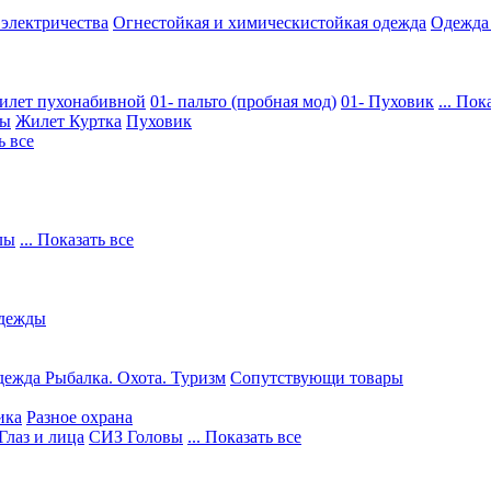
 электричества
Огнестойкая и химическистойкая одежда
Одежда
илет пухонабивной
01- пальто (пробная мод)
01- Пуховик
... Пок
ры
Жилет
Куртка
Пуховик
ь все
лы
... Показать все
дежды
ежда Рыбалка. Охота. Туризм
Сопутствующи товары
ика
Разное охрана
Глаз и лица
СИЗ Головы
... Показать все