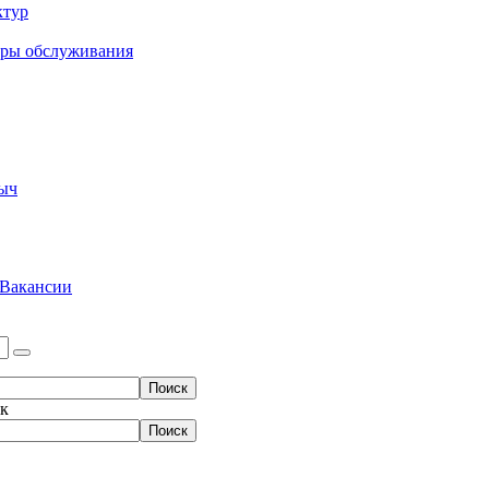
ктур
еры обслуживания
ыч
Вакансии
ок