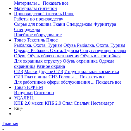
Материалы
... Показать все
Материалы синтепон
Производство Текстиль Плюс
Работы по производству
Сырье для пошива
Ткани Спецодежды
Фурнитура
Спецодежды
Швейное оборудование
Товар Текстиль Плюс
Рыбалка. Охота. Туризм
Обувь Рыбалка. Охота. Туризм
Одежда Рыбалка. Охота. Туризм
Сопутствующи товары
Обувь
Обувь общего назначения
Обувь влагостойкая
Для охранных структур
Обувь охранника
Одежда
охранника
Разное охрана
СИЗ
Маски
Другое СИЗ
Индустриальная косметика
СИЗ Глаз и лица
СИЗ Головы
... Показать все
Для работников сферы обслуживания
... Показать все
Товар ЮФНМ
Игрушки
Синтепон
УДАЛЕН.
КПБ 2,0 макси
КПБ 2,0 Спал Спалыч
Нестандарт
Еще
Главная
-