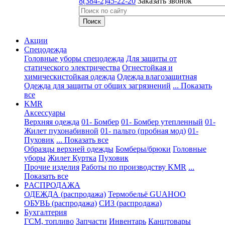
8(384-2)45-22-20
Заказать звонок
Акции
Спецодежда
Головные уборы спецодежда
Для защиты от
статического электричества
Огнестойкая и
химическистойкая одежда
Одежда влагозащитная
Одежда для защиты от общих загрязнений
... Показать
все
KMR
Аксессуары
Верхняя одежда
01- Бомбер
01- Бомбер утепленный
01-
Жилет пухонабивной
01- пальто (пробная мод)
01-
Пуховик
... Показать все
Образцы верхней одежды
Бомберы/брюки
Головные
уборы
Жилет
Куртка
Пуховик
Прочие изделия
Работы по производству KMR
...
Показать все
PАСПРОДАЖА
ОДЕЖДА (распродажа)
Термобельё GUAHOO
ОБУВЬ (распродажа)
СИЗ (распродажа)
Бухгалтерия
ГСМ, топливо
Запчасти
Инвентарь
Канцтовары