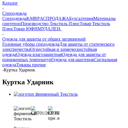
Каталог
-
Спецодежда
Спецодежда
KMR
PАСПРОДАЖА
Бухгалтерия
Материалы
синтепон
Производство Текстиль Плюс
Товар Текстиль
Плюс
Товар ЮФНМ
УДАЛЕН.
-
Одежда для защиты от общих загрязнений
Головные уборы спецодежда
Для защиты от статического
электричества
Огнестойкая и химическистойкая
одежда
Одежда влагозащитная
Одежда для защиты от
пониженных температур
Одежда для шахтеров
Сигнальная
одежда
Товары прочие
-
Куртка Ударник
Куртка Ударник