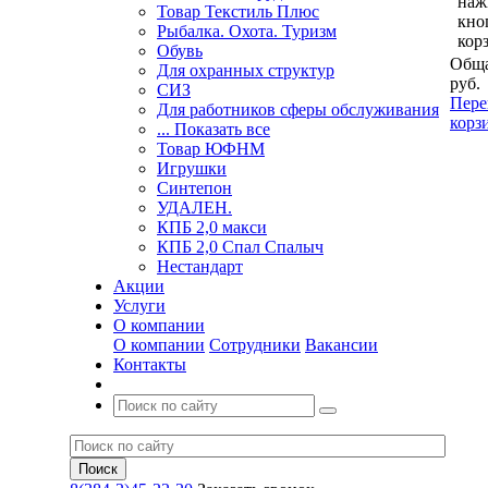
наж
Товар Текстиль Плюс
кно
Рыбалка. Охота. Туризм
кор
Обувь
Обща
Для охранных структур
руб.
СИЗ
Пере
Для работников сферы обслуживания
корз
... Показать все
Товар ЮФНМ
Игрушки
Синтепон
УДАЛЕН.
КПБ 2,0 макси
КПБ 2,0 Спал Спалыч
Нестандарт
Акции
Услуги
О компании
О компании
Сотрудники
Вакансии
Контакты