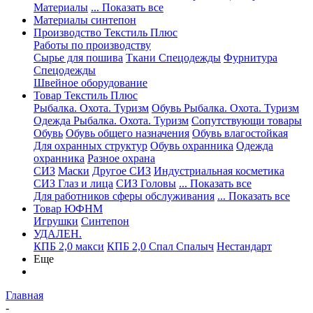
Материалы
... Показать все
Материалы синтепон
Производство Текстиль Плюс
Работы по производству
Сырье для пошива
Ткани Спецодежды
Фурнитура
Спецодежды
Швейное оборудование
Товар Текстиль Плюс
Рыбалка. Охота. Туризм
Обувь Рыбалка. Охота. Туризм
Одежда Рыбалка. Охота. Туризм
Сопутствующи товары
Обувь
Обувь общего назначения
Обувь влагостойкая
Для охранных структур
Обувь охранника
Одежда
охранника
Разное охрана
СИЗ
Маски
Другое СИЗ
Индустриальная косметика
СИЗ Глаз и лица
СИЗ Головы
... Показать все
Для работников сферы обслуживания
... Показать все
Товар ЮФНМ
Игрушки
Синтепон
УДАЛЕН.
КПБ 2,0 макси
КПБ 2,0 Спал Спалыч
Нестандарт
Еще
Главная
-