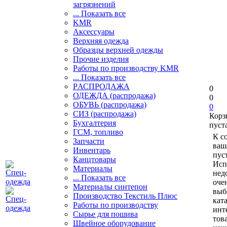
загрязнений
... Показать все
KMR
Аксессуары
Верхняя одежда
Образцы верхней одежды
Прочие изделия
Работы по производству KMR
... Показать все
PАСПРОДАЖА
0
ОДЕЖДА (распродажа)
0
ОБУВЬ (распродажа)
0
СИЗ (распродажа)
Корз
Бухгалтерия
пуст
ГСМ, топливо
К с
Запчасти
ваш
Инвентарь
пуст
Канцтовары
Исп
Материалы
нед
... Показать все
оче
Материалы синтепон
выб
Производство Текстиль Плюс
кат
Работы по производству
инт
Сырье для пошива
тов
Швейное оборудование