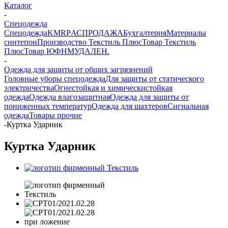
Каталог
-
Спецодежда
Спецодежда
KMR
PАСПРОДАЖА
Бухгалтерия
Материалы
синтепон
Производство Текстиль Плюс
Товар Текстиль
Плюс
Товар ЮФНМ
УДАЛЕН.
-
Одежда для защиты от общих загрязнений
Головные уборы спецодежда
Для защиты от статического
электричества
Огнестойкая и химическистойкая
одежда
Одежда влагозащитная
Одежда для защиты от
пониженных температур
Одежда для шахтеров
Сигнальная
одежда
Товары прочие
-
Куртка Ударник
Куртка Ударник