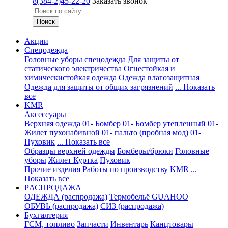
8(384-2)45-22-20
Заказать звонок
Акции
Спецодежда
Головные уборы спецодежда
Для защиты от
статического электричества
Огнестойкая и
химическистойкая одежда
Одежда влагозащитная
Одежда для защиты от общих загрязнений
... Показать
все
KMR
Аксессуары
Верхняя одежда
01- Бомбер
01- Бомбер утепленный
01-
Жилет пухонабивной
01- пальто (пробная мод)
01-
Пуховик
... Показать все
Образцы верхней одежды
Бомберы/брюки
Головные
уборы
Жилет
Куртка
Пуховик
Прочие изделия
Работы по производству KMR
...
Показать все
PАСПРОДАЖА
ОДЕЖДА (распродажа)
Термобельё GUAHOO
ОБУВЬ (распродажа)
СИЗ (распродажа)
Бухгалтерия
ГСМ, топливо
Запчасти
Инвентарь
Канцтовары