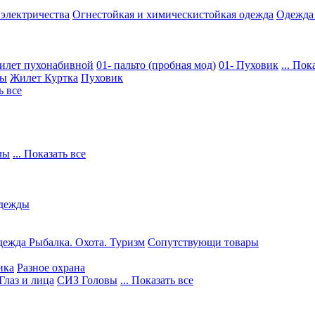
 электричества
Огнестойкая и химическистойкая одежда
Одежда
илет пухонабивной
01- пальто (пробная мод)
01- Пуховик
... Пок
ры
Жилет
Куртка
Пуховик
ь все
лы
... Показать все
дежды
ежда Рыбалка. Охота. Туризм
Сопутствующи товары
ика
Разное охрана
Глаз и лица
СИЗ Головы
... Показать все