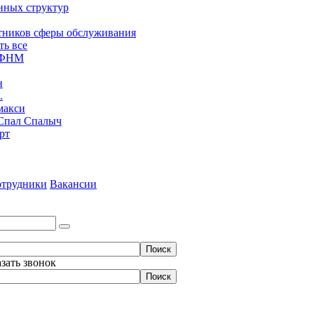
нных структур
тников сферы обслуживания
ть все
ЮФНМ
н
.
макси
Спал Спалыч
рт
трудники
Вакансии
азать звонок