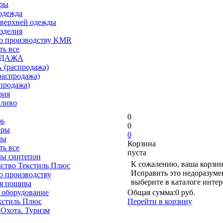
ары
одежда
верхней одежды
зделия
о производству KMR
ть все
ОДАЖА
(распродажа)
аспродажа)
продажа)
рия
пливо
0
рь
0
ары
0
лы
Корзина
ть все
пуста
лы синтепон
К сожалению, ваша корзин
ство Текстиль Плюс
Исправить это недоразуме
о производству
выберите в каталоге инте
я пошива
 оборудование
Общая сумма:
0 руб.
кстиль Плюс
Перейти в корзину
 Охота. Туризм