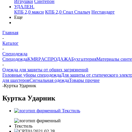
Игрушки
Синтепон
УДАЛЕН.
КПБ 2,0 макси
КПБ 2,0 Спал Спалыч
Нестандарт
Еще
Главная
-
Каталог
-
Спецодежда
Спецодежда
KMR
PАСПРОДАЖА
Бухгалтерия
Материалы синт
-
Одежда для защиты от общих загрязнений
Головные уборы спецодежда
Для защиты от статического элект
для шахтеров
Сигнальная одежда
Товары прочие
-
Куртка Ударник
Куртка Ударник