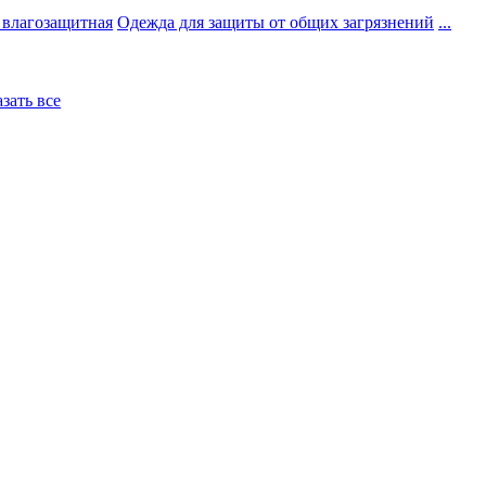
 влагозащитная
Одежда для защиты от общих загрязнений
...
азать все