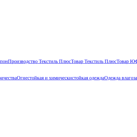
епон
Производство Текстиль Плюс
Товар Текстиль Плюс
Товар 
ричества
Огнестойкая и химическистойкая одежда
Одежда влагоз