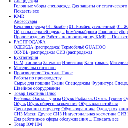
Спецодежда
Головные уборы спецодежда
Для защиты от статического
Показать все
KMR
Аксессуары
Верхняя одежда
01- Бомбер
01- Бомбер утепленный
01- Ж
Образцы верхней одежды
Бомберы/брюки
Головные убо
Прочие изделия
Работы по производству KMR
... Показат
PАСПРОДАЖА
ОДЕЖДА (распродажа)
Термобельё GUAHOO
ОБУВЬ (распродажа)
СИЗ (распродажа)
Бухгалтерия
ГСМ, топливо
Запчасти
Инвентарь
Канцтовары
Материа
Материалы синтепон
Производство Текстиль Плюс
Работы по производству
Сырье для пошива
Ткани Спецодежды
Фурнитура Спецо
Швейное оборудование
Товар Текстиль Плюс
Рыбалка. Охота. Туризм
Обувь Рыбалка. Охота. Туризм
Од
Обувь
Обувь общего назначения
Обувь влагостойкая
Для охранных структур
Обувь охранника
Одежда охранн
СИЗ
Маски
Другое СИЗ
Индустриальная косметика
СИЗ 
Для работников сферы обслуживания
... Показать все
Товар ЮФНМ