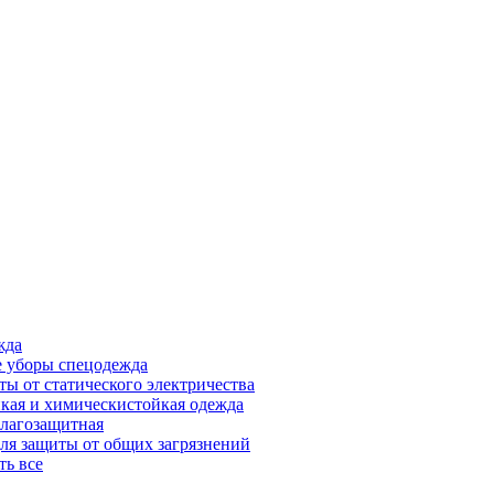
жда
 уборы спецодежда
ты от статического электричества
кая и химическистойкая одежда
лагозащитная
ля защиты от общих загрязнений
ть все