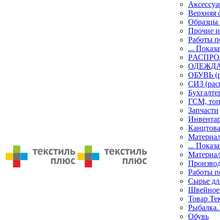
Аксессу
Верхняя 
Образцы 
Прочие и
Работы п
... Показа
PАСПР
ОДЕЖДА 
ОБУВЬ (р
СИЗ (рас
Бухгалте
ГСМ, то
Запчасти
Инвента
Канцтов
Материа
... Показа
Материа
Производ
Работы п
Сырье дл
Швейное
Товар Те
Рыбалка.
Обувь