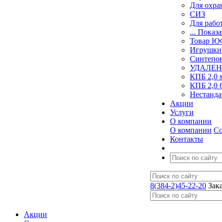
Для охра
СИЗ
Для рабо
... Показа
Товар 
Игрушки
Синтепо
УДАЛЕН
КПБ 2,0 
КПБ 2,0 
Нестанда
Акции
Услуги
О компании
О компании
Со
Контакты
8(384-2)45-22-20
Зак
Акции