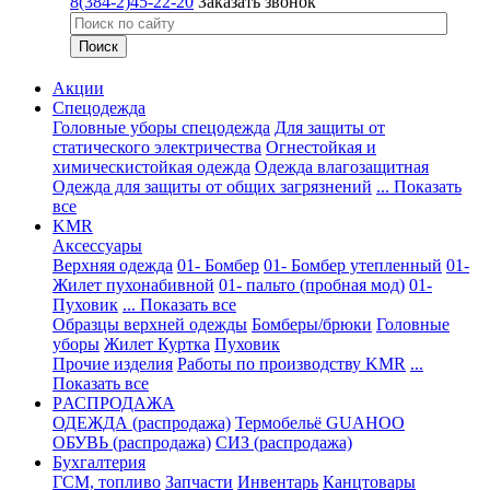
8(384-2)45-22-20
Заказать звонок
Акции
Спецодежда
Головные уборы спецодежда
Для защиты от
статического электричества
Огнестойкая и
химическистойкая одежда
Одежда влагозащитная
Одежда для защиты от общих загрязнений
... Показать
все
KMR
Аксессуары
Верхняя одежда
01- Бомбер
01- Бомбер утепленный
01-
Жилет пухонабивной
01- пальто (пробная мод)
01-
Пуховик
... Показать все
Образцы верхней одежды
Бомберы/брюки
Головные
уборы
Жилет
Куртка
Пуховик
Прочие изделия
Работы по производству KMR
...
Показать все
PАСПРОДАЖА
ОДЕЖДА (распродажа)
Термобельё GUAHOO
ОБУВЬ (распродажа)
СИЗ (распродажа)
Бухгалтерия
ГСМ, топливо
Запчасти
Инвентарь
Канцтовары