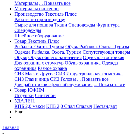
Материалы
... Показать все
Материалы синтепон
Производство Текстиль Плюс
Работы по производству
Сырье для пошива
Ткани Спецодежды
Фурнитура
Спецодежды
Швейное оборудование
Товар Текстиль Плюс
Рыбалка. Охота. Туризм
Обувь Рыбалка. Охота. Туризм
Одежда Рыбалка. Охота. Туризм
Сопутствующи товары
Обувь
Обувь общего назначения
Обувь влагостойкая
Для охранных структур
Обувь охранника
Одежда
охранника
Разное охрана
СИЗ
Маски
Другое СИЗ
Индустриальная косметика
СИЗ Глаз и лица
СИЗ Головы
... Показать все
Для работников сферы обслуживания
... Показать все
Товар ЮФНМ
Игрушки
Синтепон
УДАЛЕН.
КПБ 2,0 макси
КПБ 2,0 Спал Спалыч
Нестандарт
Еще
Главная
-