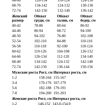
64-66
126-134
116-124
124-130
68-70
134-142
124-132
130-136
72-74
142-150
132-140
136-142
Женский
Обхват
Обхват
Обхват
размер
груди, см
талии, см
бедер, см
40-42
78-86
60-64
86-92
44-46
86-94
68-72
94-100
48-50
94-102
76-80
102-108
52-54
102-110
84-88
110-116
56-58
110-118
92-100
118-124
60-62
119-126
104-108
126-132
64-66
126-134
112-120
134-140
68-40
134-142
124-132
142-148
72-74
142-150
136-144
150-156
Мужские роста
Рост, см
Интервал роста, см
1-2
158-164
155-167
3-4
170-176
167-179
5-6
182-188
179-191
7-8
194-200
191-203
Женские роста
Рост, см
Интервал роста, см
1-2
146-152
143.0-154.9