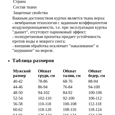
Страна
Состав ткани
Защитные свойства
Важным достоинством куртки является ткань верха:
- мембранная технология с заданным коэффициентом
воздухопроницаемости, т.е. при эксплуатации куртка
"дышит", отсутсвует парниковый эффект;
- полиуретановая пропитка придает устойчивость
против воды и мокрого снега;
- внешняя обработка исключает "накаливание" и
"шуршание" на морозе.
Таблица размеров
Мужской
Обхват
Обхват
Обхват
размер
груди, см
талии, см
бедер, см
40-42
78-86
68-76
88-94
44-46
86-94
76-84
94-100
48-50
94-102
84-92
100-106
52-54
102-110
92-100
106-112
56-58
110-118
100-108
112-118
60-62
118-126
108-116
118-124