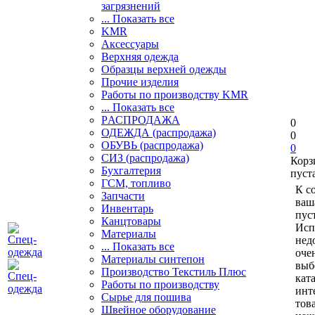
загрязнений
... Показать все
KMR
Аксессуары
Верхняя одежда
Образцы верхней одежды
Прочие изделия
Работы по производству KMR
... Показать все
PАСПРОДАЖА
0
ОДЕЖДА (распродажа)
0
ОБУВЬ (распродажа)
0
СИЗ (распродажа)
Корз
Бухгалтерия
пуст
ГСМ, топливо
К с
Запчасти
ваш
Инвентарь
пуст
Канцтовары
Исп
Материалы
нед
... Показать все
оче
Материалы синтепон
выб
Производство Текстиль Плюс
кат
Работы по производству
инт
Сырье для пошива
тов
Швейное оборудование