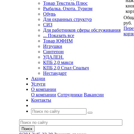
наж
Товар Текстиль Плюс
кно
Рыбалка. Охота. Туризм
кор
Обувь
Обща
Для охранных структур
руб.
СИЗ
Пере
Для работников сферы обслуживания
корз
... Показать все
Товар ЮФНМ
Игрушки
Синтепон
УДАЛЕН.
КПБ 2,0 макси
КПБ 2,0 Спал Спалыч
Нестандарт
Акции
Услуги
О компании
О компании
Сотрудники
Вакансии
Контакты