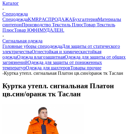
Каталог
-
Спецодежда
Спецодежда
KMR
PАСПРОДАЖА
Бухгалтерия
Материалы
синтепон
Производство Текстиль Плюс
Товар Текстиль
Плюс
Товар ЮФНМ
УДАЛЕН.
-
Сигнальная одежда
Головные уборы спецодежда
Для защиты от статического
электричества
Огнестойкая и химическистойкая
одежда
Одежда влагозащитная
Одежда для защиты от общих
загрязнений
Одежда для защиты от пониженных
температур
Одежда для шахтеров
Товары прочие
-
Куртка утепл. сигнальная Платон цв.син/оранж тк Таслан
Куртка утепл. сигнальная Платон
цв.син/оранж тк Таслан