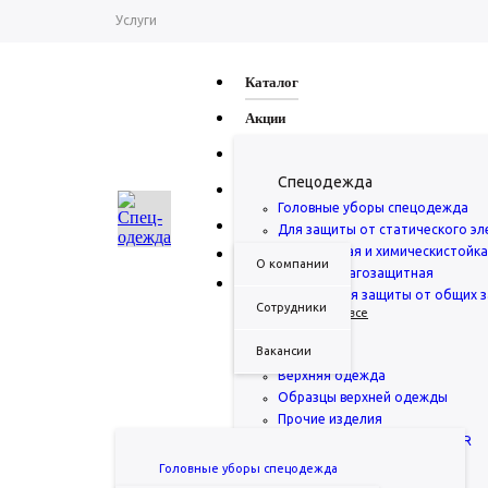
Услуги
О компании
Каталог
Контакты
Акции
Life hacking
Услуги
Спецодежда
Доставка и оплата
О компании
Головные уборы спецодежда
Помощь
Контакты
Для защиты от статического эл
Огнестойкая и химическистойк
Магазины
О компании
Одежда влагозащитная
Одежда для защиты от общих з
Вопрос-ответ
Сотрудники
... Показать все
KMR
8(384-2)45-22-20
Вакансии
Аксессуары
Заказать звонок
Верхняя одежда
Образцы верхней одежды
Прочие изделия
Работы по производству KMR
... Показать все
Головные уборы спецодежда
PАСПРОДАЖА