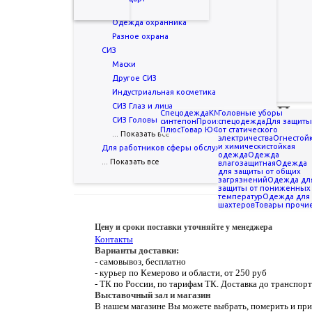
Обувь охранника
Игрушки
Одежда охранника
Синтепон
Разное охрана
УДАЛЕН.
СИЗ
КПБ 2,0 макси
Маски
КПБ 2,0 Спал Спалыч
Другое СИЗ
Нестандарт
Главная
-
Каталог
-
Спецодежда
-
Сигнальная одежда
-
Кур
Индустриальная косметика
СИЗ Глаз и лица
Куртка утепл. сигнальная Пла
Спецодежда
KMR
Головные уборы
PАСПРОДАЖА
Бухгалт
СИЗ Головы
синтепон
Производство Текстиль Плюс
спецодежда
Для защиты
Плюс
Товар ЮФНМ
от статического
УДАЛЕН.
... Показать все
электричества
Огнестой
и химическистойкая
Для работников сферы обслуживания
одежда
Одежда
... Показать все
влагозащитная
Одежда
Артикул
0693
для защиты от общих
загрязнений
Одежда дл
защиты от пониженных
температур
Одежда для
шахтеров
Товары прочи
Цену и сроки поставки уточняйте у менеджера
Контакты
Варианты доставки:
- самовывоз, бесплатно
- курьер по Кемерово и области, от 250 руб
- ТК по России, по тарифам ТК. Доставка до транспор
Выставочный зал и магазин
В нашем магазине Вы можете выбрать, померить и при