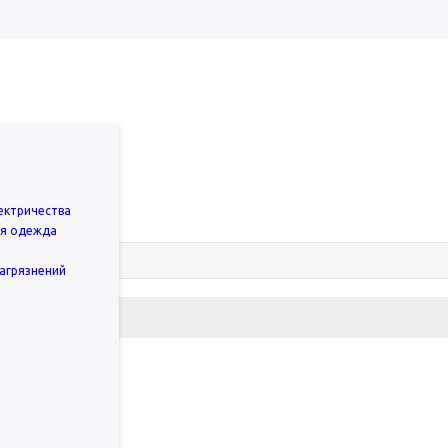
ектричества
ая одежда
агрязнений