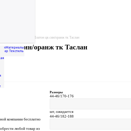
тка утепл. сигнальная Платон цв.син/оранж тк Таслан
тон цв.син/оранж тк Таслан
ерия
Материалы
Товар Текстиль
кая
я
е
Размеры
44-46/170-176
шт,
ожидается
44-46/182-188
тной компании бесплатно
обрести любой товар из