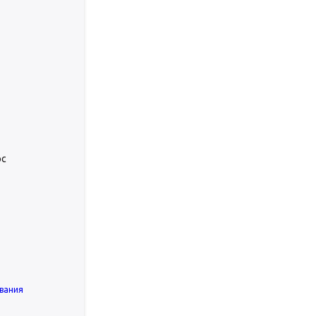
юс
вания