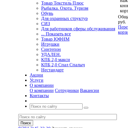
наж
Товар Текстиль Плюс
кно
Рыбалка. Охота. Туризм
кор
Обувь
Обща
Для охранных структур
руб.
СИЗ
Пере
Для работников сферы обслуживания
корз
... Показать все
Товар ЮФНМ
Игрушки
Синтепон
УДАЛЕН.
КПБ 2,0 макси
КПБ 2,0 Спал Спалыч
Нестандарт
Акции
Услуги
О компании
О компании
Сотрудники
Вакансии
Контакты