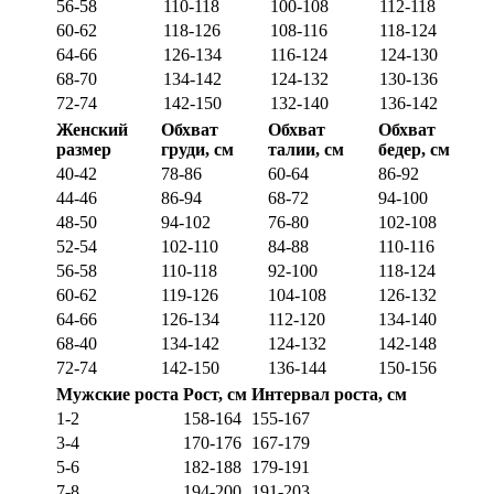
56-58
110-118
100-108
112-118
60-62
118-126
108-116
118-124
64-66
126-134
116-124
124-130
68-70
134-142
124-132
130-136
72-74
142-150
132-140
136-142
Женский
Обхват
Обхват
Обхват
размер
груди, см
талии, см
бедер, см
40-42
78-86
60-64
86-92
44-46
86-94
68-72
94-100
48-50
94-102
76-80
102-108
52-54
102-110
84-88
110-116
56-58
110-118
92-100
118-124
60-62
119-126
104-108
126-132
64-66
126-134
112-120
134-140
68-40
134-142
124-132
142-148
72-74
142-150
136-144
150-156
Мужские роста
Рост, см
Интервал роста, см
1-2
158-164
155-167
3-4
170-176
167-179
5-6
182-188
179-191
7-8
194-200
191-203