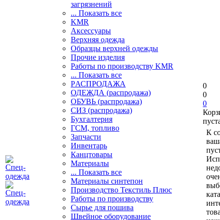
загрязнений
... Показать все
KMR
Аксессуары
Верхняя одежда
Образцы верхней одежды
Прочие изделия
Работы по производству KMR
... Показать все
PАСПРОДАЖА
0
ОДЕЖДА (распродажа)
0
ОБУВЬ (распродажа)
0
СИЗ (распродажа)
Корз
Бухгалтерия
пуст
ГСМ, топливо
К с
Запчасти
ваш
Инвентарь
пуст
Канцтовары
Исп
Материалы
нед
... Показать все
оче
Материалы синтепон
выб
Производство Текстиль Плюс
кат
Работы по производству
инт
Сырье для пошива
тов
Швейное оборудование