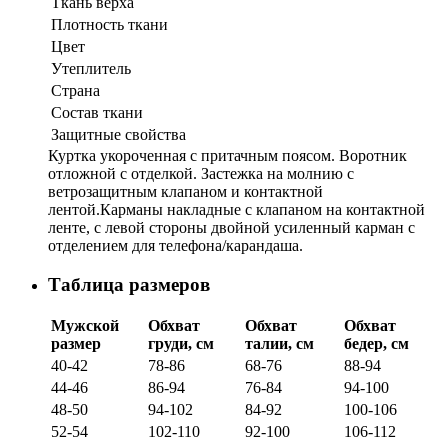
Ткань верха
Плотность ткани
Цвет
Утеплитель
Страна
Состав ткани
Защитные свойства
Куртка укороченная с притачным поясом. Воротник
отложной с отделкой. Застежка на молнию с
ветрозащитным клапаном и контактной
лентой.Карманы накладные с клапаном на контактной
ленте, с левой стороны двойной усиленный карман с
отделением для телефона/карандаша.
Таблица размеров
Мужской
Обхват
Обхват
Обхват
размер
груди, см
талии, см
бедер, см
40-42
78-86
68-76
88-94
44-46
86-94
76-84
94-100
48-50
94-102
84-92
100-106
52-54
102-110
92-100
106-112