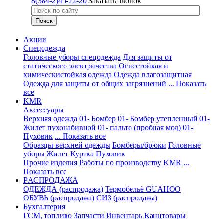
8(384-2)45-22-20
Заказать звонок
Акции
Спецодежда
Головные уборы спецодежда
Для защиты от
статического электричества
Огнестойкая и
химическистойкая одежда
Одежда влагозащитная
Одежда для защиты от общих загрязнений
... Показать
все
KMR
Аксессуары
Верхняя одежда
01- Бомбер
01- Бомбер утепленный
01-
Жилет пухонабивной
01- пальто (пробная мод)
01-
Пуховик
... Показать все
Образцы верхней одежды
Бомберы/брюки
Головные
уборы
Жилет
Куртка
Пуховик
Прочие изделия
Работы по производству KMR
...
Показать все
PАСПРОДАЖА
ОДЕЖДА (распродажа)
Термобельё GUAHOO
ОБУВЬ (распродажа)
СИЗ (распродажа)
Бухгалтерия
ГСМ, топливо
Запчасти
Инвентарь
Канцтовары