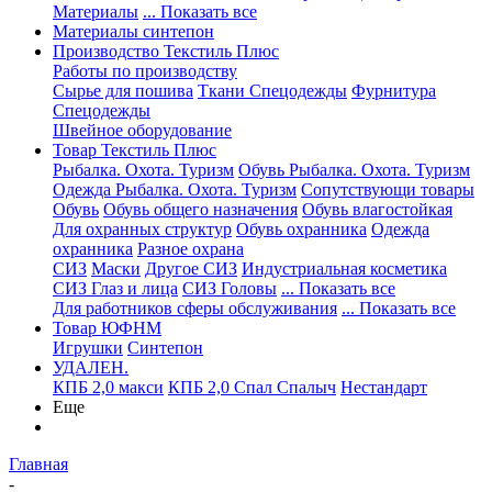
Материалы
... Показать все
Материалы синтепон
Производство Текстиль Плюс
Работы по производству
Сырье для пошива
Ткани Спецодежды
Фурнитура
Спецодежды
Швейное оборудование
Товар Текстиль Плюс
Рыбалка. Охота. Туризм
Обувь Рыбалка. Охота. Туризм
Одежда Рыбалка. Охота. Туризм
Сопутствующи товары
Обувь
Обувь общего назначения
Обувь влагостойкая
Для охранных структур
Обувь охранника
Одежда
охранника
Разное охрана
СИЗ
Маски
Другое СИЗ
Индустриальная косметика
СИЗ Глаз и лица
СИЗ Головы
... Показать все
Для работников сферы обслуживания
... Показать все
Товар ЮФНМ
Игрушки
Синтепон
УДАЛЕН.
КПБ 2,0 макси
КПБ 2,0 Спал Спалыч
Нестандарт
Еще
Главная
-