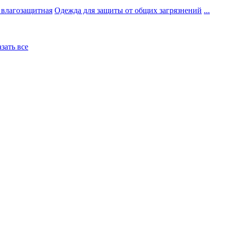
 влагозащитная
Одежда для защиты от общих загрязнений
...
азать все