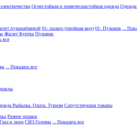
 электричества
Огнестойкая и химическистойкая одежда
Одежда
илет пухонабивной
01- пальто (пробная мод)
01- Пуховик
... Пок
ры
Жилет
Куртка
Пуховик
ь все
лы
... Показать все
дежды
ежда Рыбалка. Охота. Туризм
Сопутствующи товары
ика
Разное охрана
Глаз и лица
СИЗ Головы
... Показать все