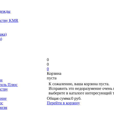
одежды
дству KMR
ажа)
)
0
0
0
Корзина
пуста
он
К сожалению, ваша корзина пуста.
тиль Плюс
Исправить это недоразумение очень 
дству
выберите в каталоге интересующий 
ание
Общая сумма:
0 руб.
юс
Перейти в корзину
ризм