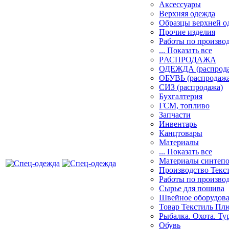
Аксессуары
Верхняя одежда
Образцы верхней 
Прочие изделия
Работы по произво
... Показать все
PАСПРОДАЖА
ОДЕЖДА (распрод
ОБУВЬ (распродажа
СИЗ (распродажа)
Бухгалтерия
ГСМ, топливо
Запчасти
Инвентарь
Канцтовары
Материалы
... Показать все
Материалы синтеп
Производство Текс
Работы по произво
Сырье для пошива
Швейное оборудов
Товар Текстиль Пл
Рыбалка. Охота. Ту
Обувь