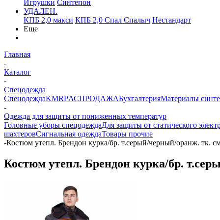
Игрушки
Синтепон
УДАЛЕН.
КПБ 2,0 макси
КПБ 2,0 Спал Спалыч
Нестандарт
Еще
Главная
-
Каталог
-
Спецодежда
Спецодежда
KMR
PАСПРОДАЖА
Бухгалтерия
Материалы синт
-
Одежда для защиты от пониженных температур
Головные уборы спецодежда
Для защиты от статического элект
шахтеров
Сигнальная одежда
Товары прочие
-
Костюм утепл. Брендон курка/бр. т.серый/черный/оранж. тк. см
Костюм утепл. Брендон курка/бр. т.серы