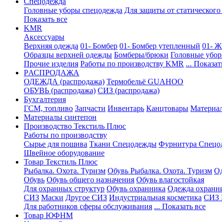
Спецодежда
Головные уборы спецодежда
Для защиты от статического
Показать все
KMR
Аксессуары
Верхняя одежда
01- Бомбер
01- Бомбер утепленный
01- Ж
Образцы верхней одежды
Бомберы/брюки
Головные убо
Прочие изделия
Работы по производству KMR
... Показат
PАСПРОДАЖА
ОДЕЖДА (распродажа)
Термобельё GUAHOO
ОБУВЬ (распродажа)
СИЗ (распродажа)
Бухгалтерия
ГСМ, топливо
Запчасти
Инвентарь
Канцтовары
Материа
Материалы синтепон
Производство Текстиль Плюс
Работы по производству
Сырье для пошива
Ткани Спецодежды
Фурнитура Спецо
Швейное оборудование
Товар Текстиль Плюс
Рыбалка. Охота. Туризм
Обувь Рыбалка. Охота. Туризм
Од
Обувь
Обувь общего назначения
Обувь влагостойкая
Для охранных структур
Обувь охранника
Одежда охранн
СИЗ
Маски
Другое СИЗ
Индустриальная косметика
СИЗ 
Для работников сферы обслуживания
... Показать все
Товар ЮФНМ