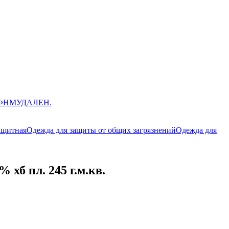
ЮФНМ
УДАЛЕН.
ащитная
Одежда для защиты от общих загрязнений
Одежда для
 хб пл. 245 г.м.кв.