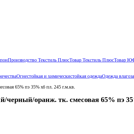
епон
Производство Текстиль Плюс
Товар Текстиль Плюс
Товар 
ричества
Огнестойкая и химическистойкая одежда
Одежда влагоз
есовая 65% пэ 35% хб пл. 245 г.м.кв.
й/черный/оранж. тк. смесовая 65% пэ 35%