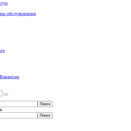
ктур
еры обслуживания
ыч
Вакансии
ок