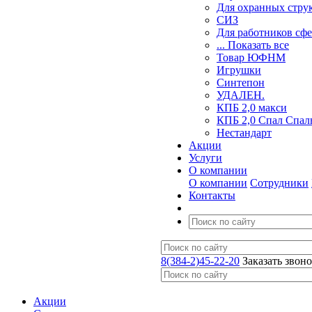
Для охранных стру
СИЗ
Для работников сф
... Показать все
Товар ЮФНМ
Игрушки
Синтепон
УДАЛЕН.
КПБ 2,0 макси
КПБ 2,0 Спал Спал
Нестандарт
Акции
Услуги
О компании
О компании
Сотрудники
Контакты
8(384-2)45-22-20
Заказать звон
Акции