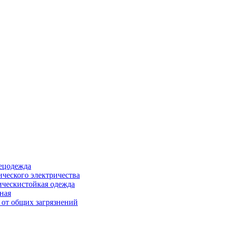
ецодежда
ического электричества
ическистойкая одежда
ная
 от общих загрязнений