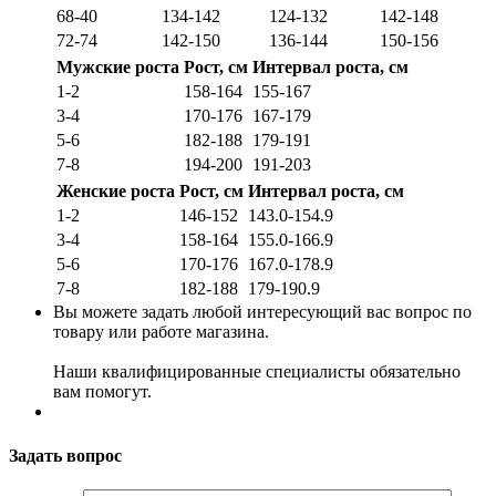
68-40
134-142
124-132
142-148
72-74
142-150
136-144
150-156
Мужские роста
Рост, см
Интервал роста, см
1-2
158-164
155-167
3-4
170-176
167-179
5-6
182-188
179-191
7-8
194-200
191-203
Женские роста
Рост, см
Интервал роста, см
1-2
146-152
143.0-154.9
3-4
158-164
155.0-166.9
5-6
170-176
167.0-178.9
7-8
182-188
179-190.9
Вы можете задать любой интересующий вас вопрос по
товару или работе магазина.
Наши квалифицированные специалисты обязательно
вам помогут.
Задать вопрос