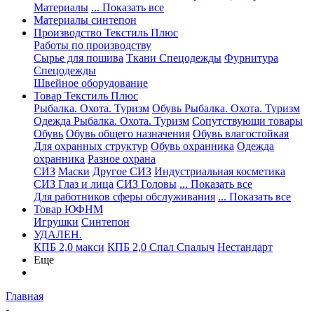
Материалы
... Показать все
Материалы синтепон
Производство Текстиль Плюс
Работы по производству
Сырье для пошива
Ткани Спецодежды
Фурнитура
Спецодежды
Швейное оборудование
Товар Текстиль Плюс
Рыбалка. Охота. Туризм
Обувь Рыбалка. Охота. Туризм
Одежда Рыбалка. Охота. Туризм
Сопутствующи товары
Обувь
Обувь общего назначения
Обувь влагостойкая
Для охранных структур
Обувь охранника
Одежда
охранника
Разное охрана
СИЗ
Маски
Другое СИЗ
Индустриальная косметика
СИЗ Глаз и лица
СИЗ Головы
... Показать все
Для работников сферы обслуживания
... Показать все
Товар ЮФНМ
Игрушки
Синтепон
УДАЛЕН.
КПБ 2,0 макси
КПБ 2,0 Спал Спалыч
Нестандарт
Еще
Главная
-