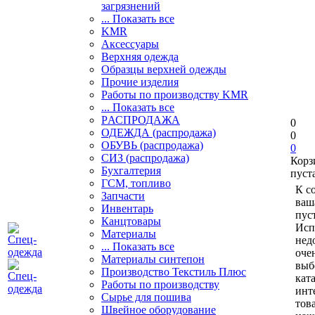
загрязнений
... Показать все
KMR
Аксессуары
Верхняя одежда
Образцы верхней одежды
Прочие изделия
Работы по производству KMR
... Показать все
PАСПРОДАЖА
0
ОДЕЖДА (распродажа)
0
ОБУВЬ (распродажа)
0
СИЗ (распродажа)
Корз
Бухгалтерия
пуст
ГСМ, топливо
К с
Запчасти
ваш
Инвентарь
пуст
Канцтовары
Исп
Материалы
нед
... Показать все
оче
Материалы синтепон
выб
Производство Текстиль Плюс
кат
Работы по производству
инт
Сырье для пошива
тов
Швейное оборудование