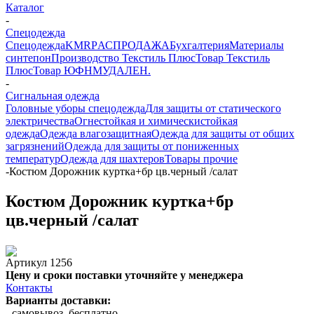
Каталог
-
Спецодежда
Спецодежда
KMR
PАСПРОДАЖА
Бухгалтерия
Материалы
синтепон
Производство Текстиль Плюс
Товар Текстиль
Плюс
Товар ЮФНМ
УДАЛЕН.
-
Сигнальная одежда
Головные уборы спецодежда
Для защиты от статического
электричества
Огнестойкая и химическистойкая
одежда
Одежда влагозащитная
Одежда для защиты от общих
загрязнений
Одежда для защиты от пониженных
температур
Одежда для шахтеров
Товары прочие
-
Костюм Дорожник куртка+бр цв.черный /салат
Костюм Дорожник куртка+бр
цв.черный /салат
Артикул
1256
Цену и сроки поставки уточняйте у менеджера
Контакты
Варианты доставки:
- самовывоз, бесплатно