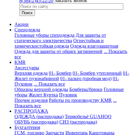
8(384-2)45-22-20
Заказать звонок
Акции
Спецодежда
Головные уборы спецодежда
Для защиты от
статического электричества
Огнестойкая и
химическистойкая одежда
Одежда влагозащитная
Одежда для защиты от общих загрязнений
... Показать
все
KMR
Аксессуары
Верхняя одежда
01- Бомбер
01- Бомбер утепленный
01-
Жилет пухонабивной
01- пальто (пробная мод)
01-
Пуховик
... Показать все
Образцы верхней одежды
Бомберы/брюки
Головные
уборы
Жилет
Куртка
Пуховик
Прочие изделия
Работы по производству KMR
...
Показать все
PАСПРОДАЖА
ОДЕЖДА (распродажа)
Термобельё GUAHOO
ОБУВЬ (распродажа)
СИЗ (распродажа)
Бухгалтерия
ГСМ, топливо
Запчасти
Инвентарь
Канцтовары