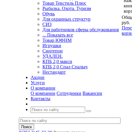
наж
Товар Текстиль Плюс
кно
Рыбалка. Охота. Туризм
кор
Обувь
Обща
Для охранных структур
руб.
СИЗ
Пере
Для работников сферы обслуживания
корз
... Показать все
Товар ЮФНМ
Игрушки
Синтепон
УДАЛЕН.
КПБ 2,0 макси
КПБ 2,0 Спал Спалыч
Нестандарт
Акции
Услуги
О компании
О компании
Сотрудники
Вакансии
Контакты