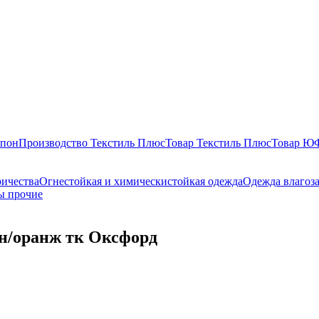
епон
Производство Текстиль Плюс
Товар Текстиль Плюс
Товар 
ричества
Огнестойкая и химическистойкая одежда
Одежда влагоз
ы прочие
ин/оранж тк Оксфорд