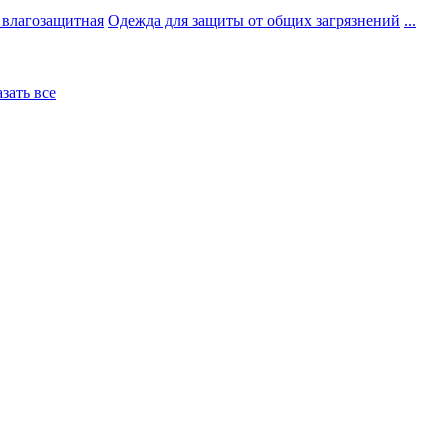
 влагозащитная
Одежда для защиты от общих загрязнений
...
азать все