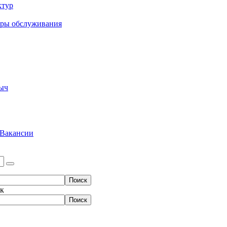
ктур
еры обслуживания
ыч
Вакансии
ок