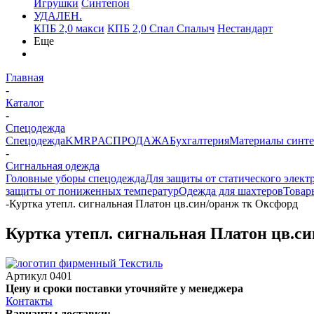
Игрушки
Синтепон
УДАЛЕН.
КПБ 2,0 макси
КПБ 2,0 Спал Спалыч
Нестандарт
Еще
Главная
-
Каталог
-
Спецодежда
Спецодежда
KMR
PАСПРОДАЖА
Бухгалтерия
Материалы синт
-
Сигнальная одежда
Головные уборы спецодежда
Для защиты от статического элект
защиты от пониженных температур
Одежда для шахтеров
Товар
-
Куртка утепл. сигнальная Платон цв.син/оранж тк Оксфорд
Куртка утепл. сигнальная Платон цв.с
Артикул
0401
Цену и сроки поставки уточняйте у менеджера
Контакты
Варианты доставки: