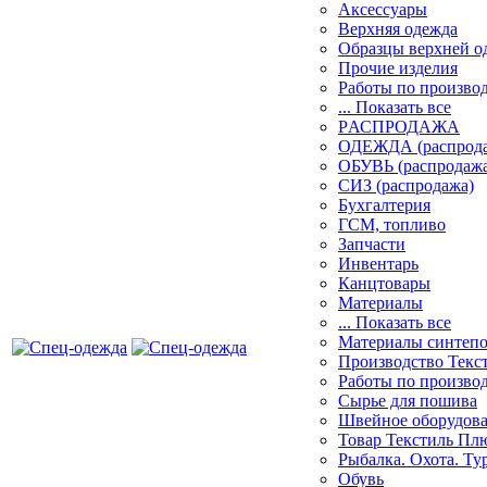
Аксессуары
Верхняя одежда
Образцы верхней 
Прочие изделия
Работы по произво
... Показать все
PАСПРОДАЖА
ОДЕЖДА (распрод
ОБУВЬ (распродажа
СИЗ (распродажа)
Бухгалтерия
ГСМ, топливо
Запчасти
Инвентарь
Канцтовары
Материалы
... Показать все
Материалы синтеп
Производство Текс
Работы по произво
Сырье для пошива
Швейное оборудов
Товар Текстиль Пл
Рыбалка. Охота. Ту
Обувь