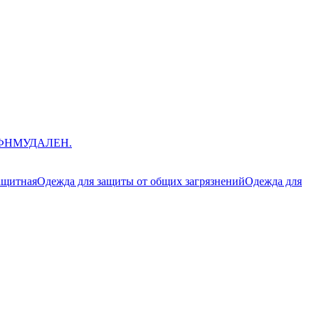
ЮФНМ
УДАЛЕН.
ащитная
Одежда для защиты от общих загрязнений
Одежда для