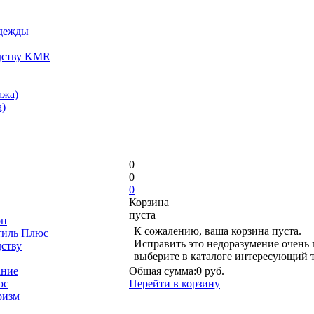
одежды
дству KMR
ажа)
)
0
0
0
Корзина
пуста
он
К сожалению, ваша корзина пуста.
тиль Плюс
Исправить это недоразумение очень 
дству
выберите в каталоге интересующий 
ание
Общая сумма:
0 руб.
юс
Перейти в корзину
ризм