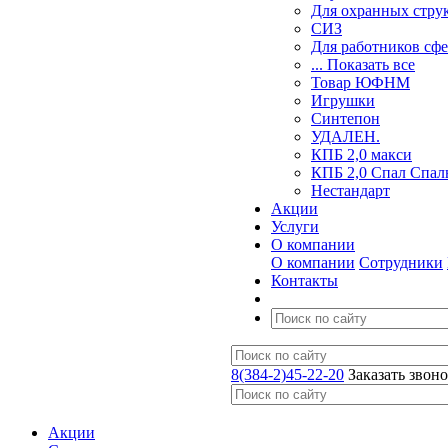
Для охранных стру
СИЗ
Для работников сф
... Показать все
Товар ЮФНМ
Игрушки
Синтепон
УДАЛЕН.
КПБ 2,0 макси
КПБ 2,0 Спал Спал
Нестандарт
Акции
Услуги
О компании
О компании
Сотрудники
Контакты
8(384-2)45-22-20
Заказать звон
Акции