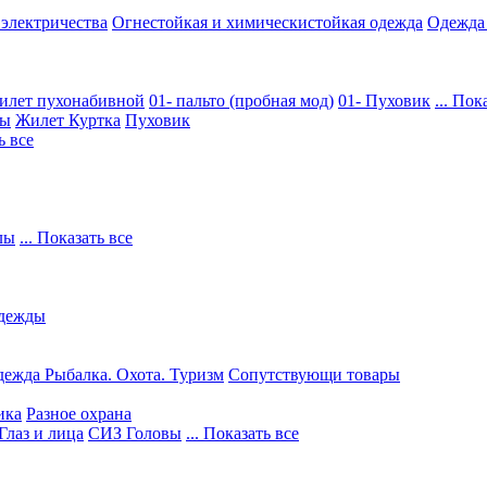
 электричества
Огнестойкая и химическистойкая одежда
Одежда
илет пухонабивной
01- пальто (пробная мод)
01- Пуховик
... Пок
ры
Жилет
Куртка
Пуховик
ь все
лы
... Показать все
дежды
ежда Рыбалка. Охота. Туризм
Сопутствующи товары
ика
Разное охрана
Глаз и лица
СИЗ Головы
... Показать все