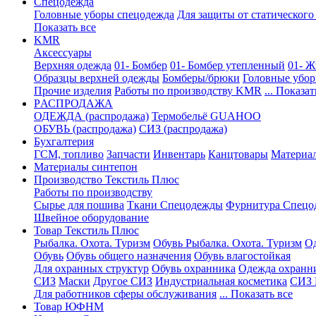
Спецодежда
Головные уборы спецодежда
Для защиты от статического
Показать все
KMR
Аксессуары
Верхняя одежда
01- Бомбер
01- Бомбер утепленный
01- Ж
Образцы верхней одежды
Бомберы/брюки
Головные убо
Прочие изделия
Работы по производству KMR
... Показат
PАСПРОДАЖА
ОДЕЖДА (распродажа)
Термобельё GUAHOO
ОБУВЬ (распродажа)
СИЗ (распродажа)
Бухгалтерия
ГСМ, топливо
Запчасти
Инвентарь
Канцтовары
Материа
Материалы синтепон
Производство Текстиль Плюс
Работы по производству
Сырье для пошива
Ткани Спецодежды
Фурнитура Спецо
Швейное оборудование
Товар Текстиль Плюс
Рыбалка. Охота. Туризм
Обувь Рыбалка. Охота. Туризм
Од
Обувь
Обувь общего назначения
Обувь влагостойкая
Для охранных структур
Обувь охранника
Одежда охранн
СИЗ
Маски
Другое СИЗ
Индустриальная косметика
СИЗ 
Для работников сферы обслуживания
... Показать все
Товар ЮФНМ