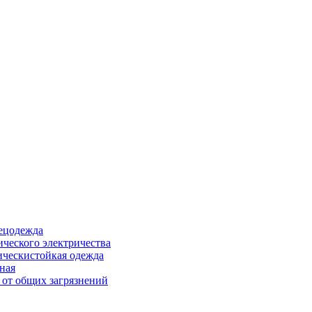
ецодежда
ического электричества
ическистойкая одежда
ная
 от общих загрязнений