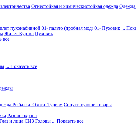
 электричества
Огнестойкая и химическистойкая одежда
Одежда
илет пухонабивной
01- пальто (пробная мод)
01- Пуховик
... Пок
ры
Жилет
Куртка
Пуховик
ь все
лы
... Показать все
дежды
ежда Рыбалка. Охота. Туризм
Сопутствующи товары
ика
Разное охрана
Глаз и лица
СИЗ Головы
... Показать все