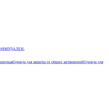
ЮФНМ
УДАЛЕН.
ащитная
Одежда для защиты от общих загрязнений
Одежда для