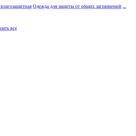
 влагозащитная
Одежда для защиты от общих загрязнений
...
азать все