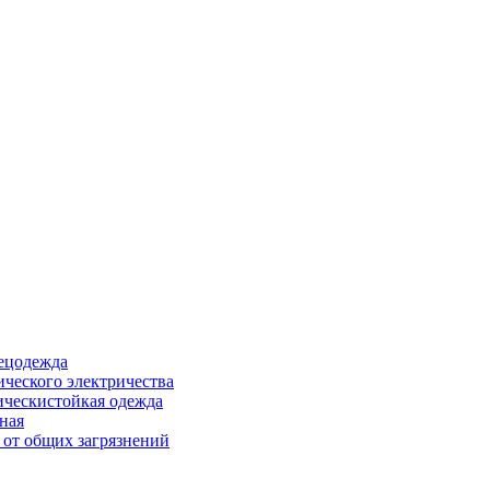
ецодежда
ического электричества
ическистойкая одежда
ная
 от общих загрязнений