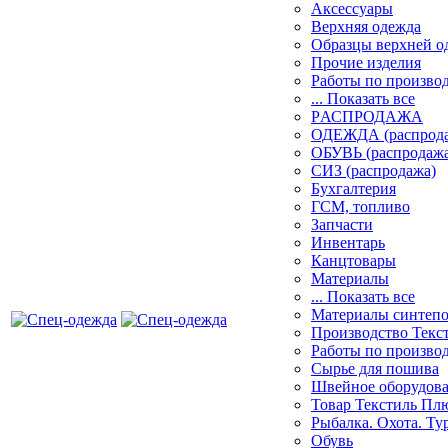
Аксессуары
Верхняя одежда
Образцы верхней 
Прочие изделия
Работы по произво
... Показать все
PАСПРОДАЖА
ОДЕЖДА (распрод
ОБУВЬ (распродажа
СИЗ (распродажа)
Бухгалтерия
ГСМ, топливо
Запчасти
Инвентарь
Канцтовары
Материалы
... Показать все
Материалы синтеп
Производство Текс
Работы по произво
Сырье для пошива
Швейное оборудов
Товар Текстиль Пл
Рыбалка. Охота. Ту
Обувь