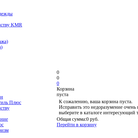
одежды
дству KMR
ажа)
)
0
0
0
Корзина
пуста
он
К сожалению, ваша корзина пуста.
тиль Плюс
Исправить это недоразумение очень 
дству
выберите в каталоге интересующий 
ание
Общая сумма:
0 руб.
юс
Перейти в корзину
ризм