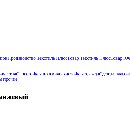
епон
Производство Текстиль Плюс
Товар Текстиль Плюс
Товар 
ричества
Огнестойкая и химическистойкая одежда
Одежда влагоз
ы прочие
ранжевый