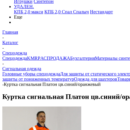
Игрушки
Синтепон
УДАЛЕН.
КПБ 2,0 макси
КПБ 2,0 Спал Спалыч
Нестандарт
Еще
Главная
-
Каталог
-
Спецодежда
Спецодежда
KMR
PАСПРОДАЖА
Бухгалтерия
Материалы синт
-
Сигнальная одежда
Головные уборы спецодежда
Для защиты от статического элект
защиты от пониженных температур
Одежда для шахтеров
Товар
-
Куртка сигнальная Платон цв.синий/оранжевый
Куртка сигнальная Платон цв.синий/о