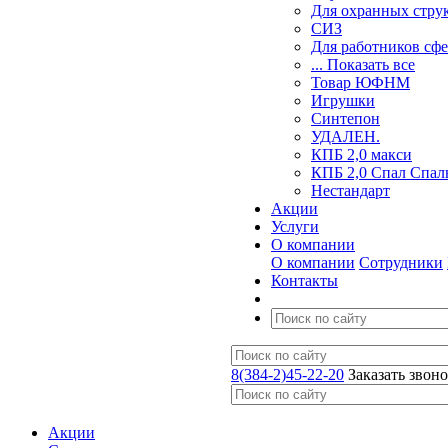
Для охранных стру
СИЗ
Для работников сф
... Показать все
Товар ЮФНМ
Игрушки
Синтепон
УДАЛЕН.
КПБ 2,0 макси
КПБ 2,0 Спал Спал
Нестандарт
Акции
Услуги
О компании
О компании
Сотрудники
Контакты
8(384-2)45-22-20
Заказать звон
Акции