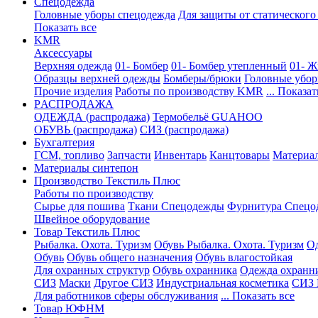
Спецодежда
Головные уборы спецодежда
Для защиты от статического
Показать все
KMR
Аксессуары
Верхняя одежда
01- Бомбер
01- Бомбер утепленный
01- Ж
Образцы верхней одежды
Бомберы/брюки
Головные убо
Прочие изделия
Работы по производству KMR
... Показат
PАСПРОДАЖА
ОДЕЖДА (распродажа)
Термобельё GUAHOO
ОБУВЬ (распродажа)
СИЗ (распродажа)
Бухгалтерия
ГСМ, топливо
Запчасти
Инвентарь
Канцтовары
Материа
Материалы синтепон
Производство Текстиль Плюс
Работы по производству
Сырье для пошива
Ткани Спецодежды
Фурнитура Спецо
Швейное оборудование
Товар Текстиль Плюс
Рыбалка. Охота. Туризм
Обувь Рыбалка. Охота. Туризм
Од
Обувь
Обувь общего назначения
Обувь влагостойкая
Для охранных структур
Обувь охранника
Одежда охранн
СИЗ
Маски
Другое СИЗ
Индустриальная косметика
СИЗ 
Для работников сферы обслуживания
... Показать все
Товар ЮФНМ