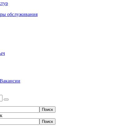
ктур
еры обслуживания
ыч
Вакансии
ок