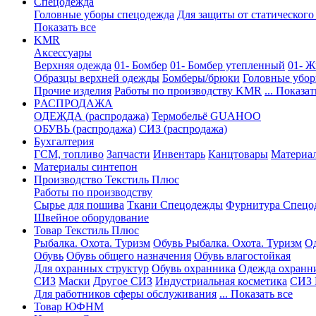
Спецодежда
Головные уборы спецодежда
Для защиты от статического
Показать все
KMR
Аксессуары
Верхняя одежда
01- Бомбер
01- Бомбер утепленный
01- Ж
Образцы верхней одежды
Бомберы/брюки
Головные убо
Прочие изделия
Работы по производству KMR
... Показат
PАСПРОДАЖА
ОДЕЖДА (распродажа)
Термобельё GUAHOO
ОБУВЬ (распродажа)
СИЗ (распродажа)
Бухгалтерия
ГСМ, топливо
Запчасти
Инвентарь
Канцтовары
Материа
Материалы синтепон
Производство Текстиль Плюс
Работы по производству
Сырье для пошива
Ткани Спецодежды
Фурнитура Спецо
Швейное оборудование
Товар Текстиль Плюс
Рыбалка. Охота. Туризм
Обувь Рыбалка. Охота. Туризм
Од
Обувь
Обувь общего назначения
Обувь влагостойкая
Для охранных структур
Обувь охранника
Одежда охранн
СИЗ
Маски
Другое СИЗ
Индустриальная косметика
СИЗ 
Для работников сферы обслуживания
... Показать все
Товар ЮФНМ