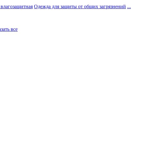
 влагозащитная
Одежда для защиты от общих загрязнений
...
азать все