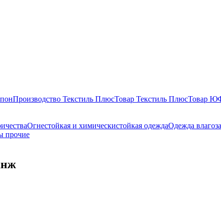
епон
Производство Текстиль Плюс
Товар Текстиль Плюс
Товар 
ричества
Огнестойкая и химическистойкая одежда
Одежда влагоз
ы прочие
анж