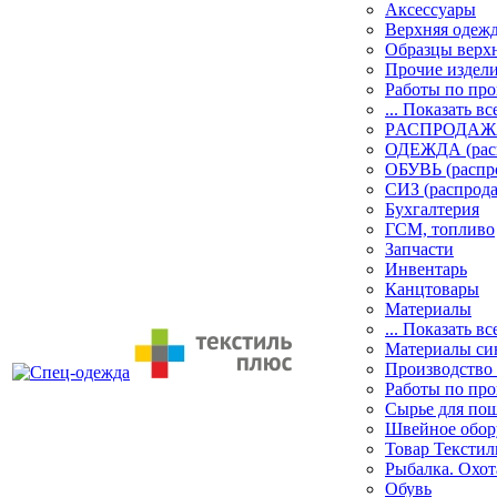
Аксессуары
Верхняя одеж
Образцы верх
Прочие издел
Работы по пр
... Показать вс
PАСПРОДАЖ
ОДЕЖДА (рас
ОБУВЬ (распр
СИЗ (распрод
Бухгалтерия
ГСМ, топливо
Запчасти
Инвентарь
Канцтовары
Материалы
... Показать вс
Материалы си
Производство
Работы по про
Сырье для по
Швейное обор
Товар Тексти
Рыбалка. Охот
Обувь