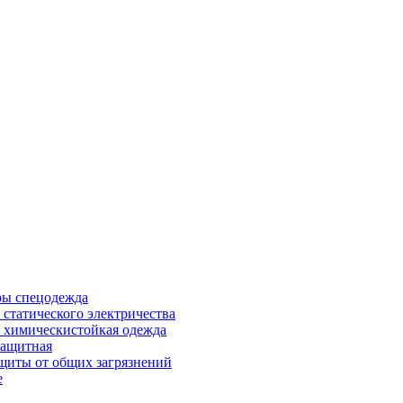
ры спецодежда
 статического электричества
 химическистойкая одежда
защитная
щиты от общих загрязнений
е