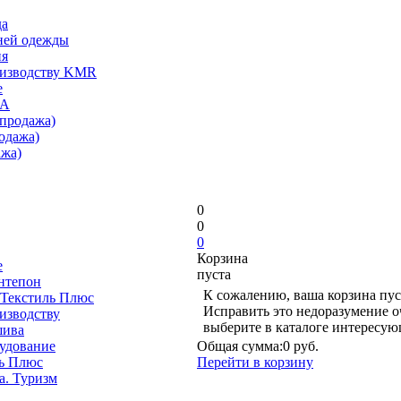
да
ней одежды
ия
оизводству KMR
е
А
продажа)
одажа)
ажа)
0
0
0
Корзина
е
пуста
нтепон
К сожалению, ваша корзина пус
 Текстиль Плюс
Исправить это недоразумение о
изводству
выберите в каталоге интересую
шива
удование
Общая сумма:
0 руб.
ль Плюс
Перейти в корзину
а. Туризм