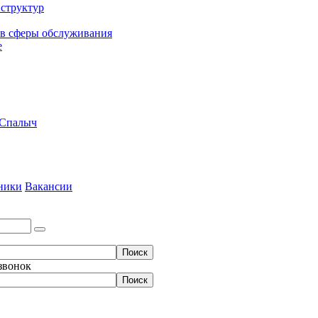
структур
ов сферы обслуживания
е
 Спалыч
ники
Вакансии
 звонок