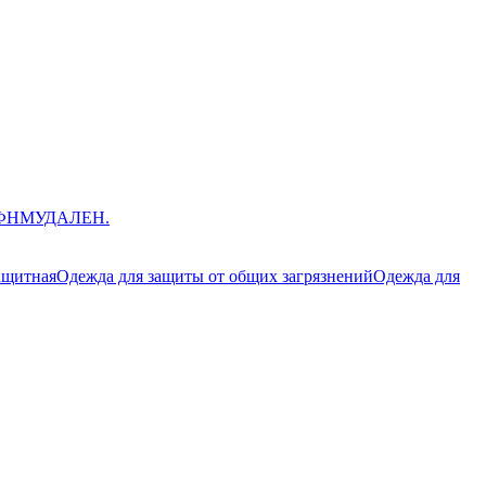
ЮФНМ
УДАЛЕН.
ащитная
Одежда для защиты от общих загрязнений
Одежда для