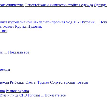
 электричества
Огнестойкая и химическистойкая одежда
Одежда
илет пухонабивной
01- пальто (пробная мод)
01- Пуховик
... Пок
ры
Жилет
Куртка
Пуховик
ь все
лы
... Показать все
дежды
ежда Рыбалка. Охота. Туризм
Сопутствующи товары
ика
Разное охрана
Глаз и лица
СИЗ Головы
... Показать все