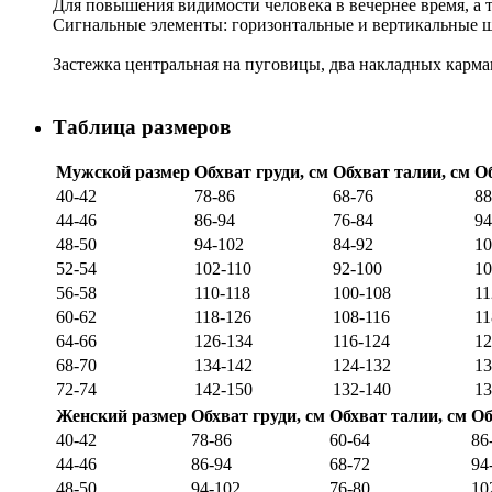
Для повышения видимости человека в вечернее время, а 
Сигнальные элементы: горизонтальные и вертикальные ш
Застежка центральная на пуговицы, два накладных карма
Таблица размеров
Мужской размер
Обхват груди, см
Обхват талии, см
Об
40-42
78-86
68-76
88
44-46
86-94
76-84
94
48-50
94-102
84-92
10
52-54
102-110
92-100
10
56-58
110-118
100-108
11
60-62
118-126
108-116
11
64-66
126-134
116-124
12
68-70
134-142
124-132
13
72-74
142-150
132-140
13
Женский размер
Обхват груди, см
Обхват талии, см
Об
40-42
78-86
60-64
86
44-46
86-94
68-72
94
48-50
94-102
76-80
10