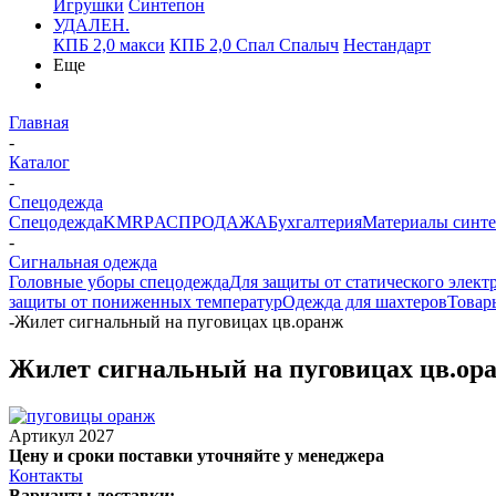
Игрушки
Синтепон
УДАЛЕН.
КПБ 2,0 макси
КПБ 2,0 Спал Спалыч
Нестандарт
Еще
Главная
-
Каталог
-
Спецодежда
Спецодежда
KMR
PАСПРОДАЖА
Бухгалтерия
Материалы синт
-
Сигнальная одежда
Головные уборы спецодежда
Для защиты от статического элект
защиты от пониженных температур
Одежда для шахтеров
Товар
-
Жилет сигнальный на пуговицах цв.оранж
Жилет сигнальный на пуговицах цв.ор
Артикул
2027
Цену и сроки поставки уточняйте у менеджера
Контакты
Варианты доставки: