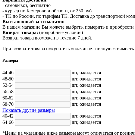
- самовывоз, бесплатно
- курьер по Кемерово и области, от 250 руб
- ТК по России, по тарифам ТК. Доставка до транспортной ко
Выставочный зал и магазин
В нашем магазине Вы можете выбрать, померить и приобрести 
Возврат товара:
(подробные условия)
Возврат товара возможен в течение 7 дней.
При возврате товара покупатель оплачивает полную стоимость
Размеры
44-46
шт,
ожидается
48-50
шт,
ожидается
52-54
шт,
ожидается
56-58
шт,
ожидается
60-62
шт,
ожидается
68-70
шт,
ожидается
Показать другие размеры
40-42
шт,
ожидается
64-66
шт,
ожидается
*Цены на указанные ниже размеры могут отличаться от рознич