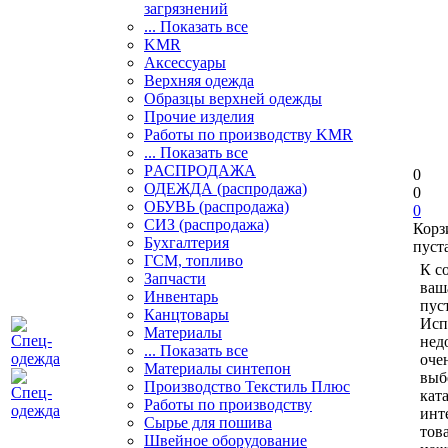
загрязнений
... Показать все
KMR
Аксессуары
Верхняя одежда
Образцы верхней одежды
Прочие изделия
Работы по производству KMR
... Показать все
PАСПРОДАЖА
0
ОДЕЖДА (распродажа)
0
ОБУВЬ (распродажа)
0
СИЗ (распродажа)
Корз
Бухгалтерия
пуст
ГСМ, топливо
К с
Запчасти
ваш
Инвентарь
пуст
Канцтовары
Исп
Материалы
нед
... Показать все
оче
Материалы синтепон
выб
Производство Текстиль Плюс
кат
Работы по производству
инт
Сырье для пошива
тов
Швейное оборудование