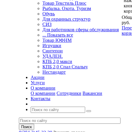
наж
Товар Текстиль Плюс
кно
Рыбалка. Охота. Туризм
кор
Обувь
Обща
Для охранных структур
руб.
СИЗ
Пере
Для работников сферы обслуживания
корз
... Показать все
Товар ЮФНМ
Игрушки
Синтепон
УДАЛЕН.
КПБ 2,0 макси
КПБ 2,0 Спал Спалыч
Нестандарт
Акции
Услуги
О компании
О компании
Сотрудники
Вакансии
Контакты