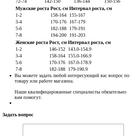
72-74
142-150
136-144
150-156
Мужские роста
Рост, см
Интервал роста, см
1-2
158-164
155-167
3-4
170-176
167-179
5-6
182-188
179-191
7-8
194-200
191-203
Женские роста
Рост, см
Интервал роста, см
1-2
146-152
143.0-154.9
3-4
158-164
155.0-166.9
5-6
170-176
167.0-178.9
7-8
182-188
179-190.9
Вы можете задать любой интересующий вас вопрос по
товару или работе магазина.
Наши квалифицированные специалисты обязательно
вам помогут.
Задать вопрос