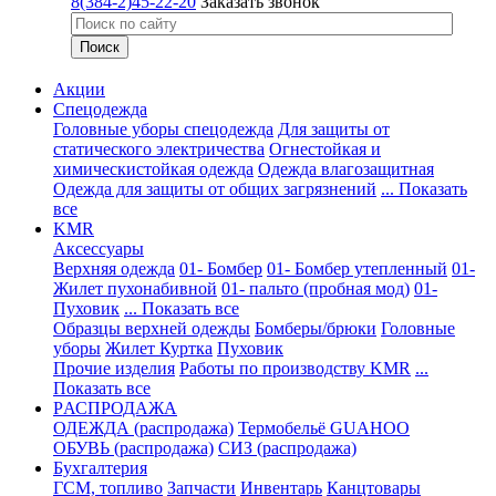
8(384-2)45-22-20
Заказать звонок
Акции
Спецодежда
Головные уборы спецодежда
Для защиты от
статического электричества
Огнестойкая и
химическистойкая одежда
Одежда влагозащитная
Одежда для защиты от общих загрязнений
... Показать
все
KMR
Аксессуары
Верхняя одежда
01- Бомбер
01- Бомбер утепленный
01-
Жилет пухонабивной
01- пальто (пробная мод)
01-
Пуховик
... Показать все
Образцы верхней одежды
Бомберы/брюки
Головные
уборы
Жилет
Куртка
Пуховик
Прочие изделия
Работы по производству KMR
...
Показать все
PАСПРОДАЖА
ОДЕЖДА (распродажа)
Термобельё GUAHOO
ОБУВЬ (распродажа)
СИЗ (распродажа)
Бухгалтерия
ГСМ, топливо
Запчасти
Инвентарь
Канцтовары