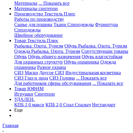
Материалы
... Показать все
Материалы синтепон
Производство Текстиль Плюс
Работы по производству
Сырье для пошива
Ткани Спецодежды
Фурнитура
Спецодежды
Швейное оборудование
Товар Текстиль Плюс
Рыбалка. Охота. Туризм
Обувь Рыбалка. Охота. Туризм
Одежда Рыбалка. Охота. Туризм
Сопутствующи товары
Обувь
Обувь общего назначения
Обувь влагостойкая
Для охранных структур
Обувь охранника
Одежда
охранника
Разное охрана
СИЗ
Маски
Другое СИЗ
Индустриальная косметика
СИЗ Глаз и лица
СИЗ Головы
... Показать все
Для работников сферы обслуживания
... Показать все
Товар ЮФНМ
Игрушки
Синтепон
УДАЛЕН.
КПБ 2,0 макси
КПБ 2,0 Спал Спалыч
Нестандарт
Еще
Главная
-