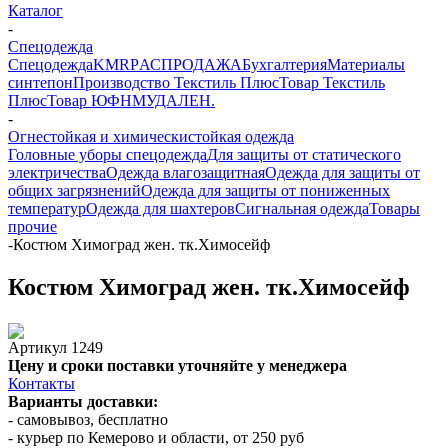
Каталог
-
Спецодежда
Спецодежда
KMR
PАСПРОДАЖА
Бухгалтерия
Материалы
синтепон
Производство Текстиль Плюс
Товар Текстиль
Плюс
Товар ЮФНМ
УДАЛЕН.
-
Огнестойкая и химическистойкая одежда
Головные уборы спецодежда
Для защиты от статического
электричества
Одежда влагозащитная
Одежда для защиты от
общих загрязнений
Одежда для защиты от пониженных
температур
Одежда для шахтеров
Сигнальная одежда
Товары
прочие
-
Костюм Химоград жен. тк.Химосейф
Костюм Химоград жен. тк.Химосейф
Артикул
1249
Цену и сроки поставки уточняйте у менеджера
Контакты
Варианты доставки:
- самовывоз, бесплатно
- курьер по Кемерово и области, от 250 руб