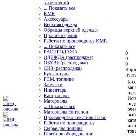
загрязнений
... Показать все
KMR
Аксессуары
Верхняя одежда
Образцы верхней одежды
Прочие изделия
Работы по производству KMR
... Показать все
PАСПРОДАЖА
0
ОДЕЖДА (распродажа)
0
ОБУВЬ (распродажа)
0
СИЗ (распродажа)
Корз
Бухгалтерия
пуст
ГСМ, топливо
К с
Запчасти
ваш
Инвентарь
пуст
Канцтовары
Исп
Материалы
нед
... Показать все
оче
Материалы синтепон
выб
Производство Текстиль Плюс
кат
Работы по производству
инт
Сырье для пошива
тов
Швейное оборудование