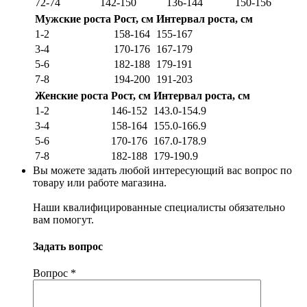
72-74
142-150
136-144
150-156
Мужские роста
Рост, см
Интервал роста, см
1-2
158-164
155-167
3-4
170-176
167-179
5-6
182-188
179-191
7-8
194-200
191-203
Женские роста
Рост, см
Интервал роста, см
1-2
146-152
143.0-154.9
3-4
158-164
155.0-166.9
5-6
170-176
167.0-178.9
7-8
182-188
179-190.9
Вы можете задать любой интересующий вас вопрос по
товару или работе магазина.
Наши квалифицированные специалисты обязательно
вам помогут.
Задать вопрос
Вопрос
*