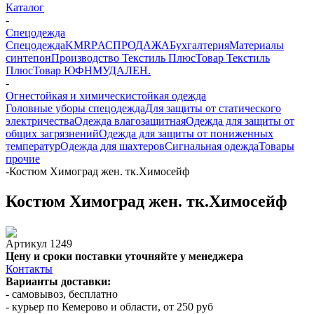
Каталог
-
Спецодежда
Спецодежда
KMR
PАСПРОДАЖА
Бухгалтерия
Материалы
синтепон
Производство Текстиль Плюс
Товар Текстиль
Плюс
Товар ЮФНМ
УДАЛЕН.
-
Огнестойкая и химическистойкая одежда
Головные уборы спецодежда
Для защиты от статического
электричества
Одежда влагозащитная
Одежда для защиты от
общих загрязнений
Одежда для защиты от пониженных
температур
Одежда для шахтеров
Сигнальная одежда
Товары
прочие
-
Костюм Химоград жен. тк.Химосейф
Костюм Химоград жен. тк.Химосейф
Артикул
1249
Цену и сроки поставки уточняйте у менеджера
Контакты
Варианты доставки:
- самовывоз, бесплатно
- курьер по Кемерово и области, от 250 руб