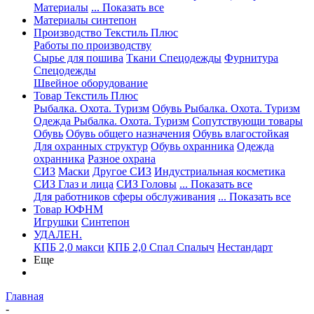
Материалы
... Показать все
Материалы синтепон
Производство Текстиль Плюс
Работы по производству
Сырье для пошива
Ткани Спецодежды
Фурнитура
Спецодежды
Швейное оборудование
Товар Текстиль Плюс
Рыбалка. Охота. Туризм
Обувь Рыбалка. Охота. Туризм
Одежда Рыбалка. Охота. Туризм
Сопутствующи товары
Обувь
Обувь общего назначения
Обувь влагостойкая
Для охранных структур
Обувь охранника
Одежда
охранника
Разное охрана
СИЗ
Маски
Другое СИЗ
Индустриальная косметика
СИЗ Глаз и лица
СИЗ Головы
... Показать все
Для работников сферы обслуживания
... Показать все
Товар ЮФНМ
Игрушки
Синтепон
УДАЛЕН.
КПБ 2,0 макси
КПБ 2,0 Спал Спалыч
Нестандарт
Еще
Главная
-