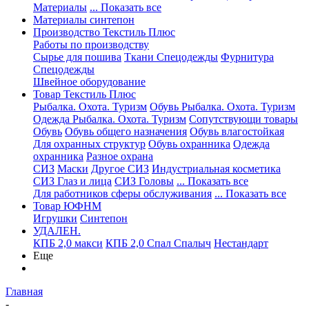
Материалы
... Показать все
Материалы синтепон
Производство Текстиль Плюс
Работы по производству
Сырье для пошива
Ткани Спецодежды
Фурнитура
Спецодежды
Швейное оборудование
Товар Текстиль Плюс
Рыбалка. Охота. Туризм
Обувь Рыбалка. Охота. Туризм
Одежда Рыбалка. Охота. Туризм
Сопутствующи товары
Обувь
Обувь общего назначения
Обувь влагостойкая
Для охранных структур
Обувь охранника
Одежда
охранника
Разное охрана
СИЗ
Маски
Другое СИЗ
Индустриальная косметика
СИЗ Глаз и лица
СИЗ Головы
... Показать все
Для работников сферы обслуживания
... Показать все
Товар ЮФНМ
Игрушки
Синтепон
УДАЛЕН.
КПБ 2,0 макси
КПБ 2,0 Спал Спалыч
Нестандарт
Еще
Главная
-