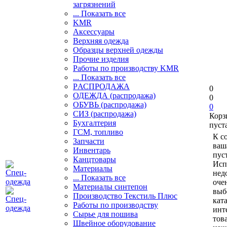
загрязнений
... Показать все
KMR
Аксессуары
Верхняя одежда
Образцы верхней одежды
Прочие изделия
Работы по производству KMR
... Показать все
PАСПРОДАЖА
0
ОДЕЖДА (распродажа)
0
ОБУВЬ (распродажа)
0
СИЗ (распродажа)
Корз
Бухгалтерия
пуст
ГСМ, топливо
К с
Запчасти
ваш
Инвентарь
пуст
Канцтовары
Исп
Материалы
нед
... Показать все
оче
Материалы синтепон
выб
Производство Текстиль Плюс
кат
Работы по производству
инт
Сырье для пошива
тов
Швейное оборудование