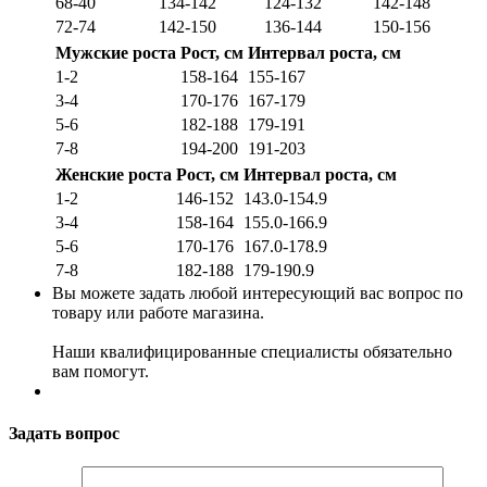
68-40
134-142
124-132
142-148
72-74
142-150
136-144
150-156
Мужские роста
Рост, см
Интервал роста, см
1-2
158-164
155-167
3-4
170-176
167-179
5-6
182-188
179-191
7-8
194-200
191-203
Женские роста
Рост, см
Интервал роста, см
1-2
146-152
143.0-154.9
3-4
158-164
155.0-166.9
5-6
170-176
167.0-178.9
7-8
182-188
179-190.9
Вы можете задать любой интересующий вас вопрос по
товару или работе магазина.
Наши квалифицированные специалисты обязательно
вам помогут.
Задать вопрос