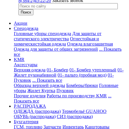
8(384-2)45-22-20
Заказать звонок
Акции
Спецодежда
Головные уборы спецодежда
Для защиты от
статического электричества
Огнестойкая и
химическистойкая одежда
Одежда влагозащитная
Одежда для защиты от общих загрязнений
... Показать
все
KMR
Аксессуары
Верхняя одежда
01- Бомбер
01- Бомбер утепленный
01-
Жилет пухонабивной
01- пальто (пробная мод)
01-
Пуховик
... Показать все
Образцы верхней одежды
Бомберы/брюки
Головные
уборы
Жилет
Куртка
Пуховик
Прочие изделия
Работы по производству KMR
...
Показать все
PАСПРОДАЖА
ОДЕЖДА (распродажа)
Термобельё GUAHOO
ОБУВЬ (распродажа)
СИЗ (распродажа)
Бухгалтерия
ГСМ, топливо
Запчасти
Инвентарь
Канцтовары