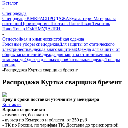
Каталог
-
Спецодежда
Спецодежда
KMR
PАСПРОДАЖА
Бухгалтерия
Материалы
синтепон
Производство Текстиль Плюс
Товар Текстиль
Плюс
Товар ЮФНМ
УДАЛЕН.
-
Огнестойкая и химическистойкая одежда
Головные уборы спецодежда
Для защиты от статического
электричества
Одежда влагозащитная
Одежда для защиты от
общих загрязнений
Одежда для защиты от пониженных
температур
Одежда для шахтеров
Сигнальная одежда
Товары
прочие
-
Распродажа Куртка сварщика брезент
Распродажа Куртка сварщика брезент
Цену и сроки поставки уточняйте у менеджера
Контакты
Варианты доставки:
- самовывоз, бесплатно
- курьер по Кемерово и области, от 250 руб
- ТК по России, по тарифам ТК. Доставка до транспортной