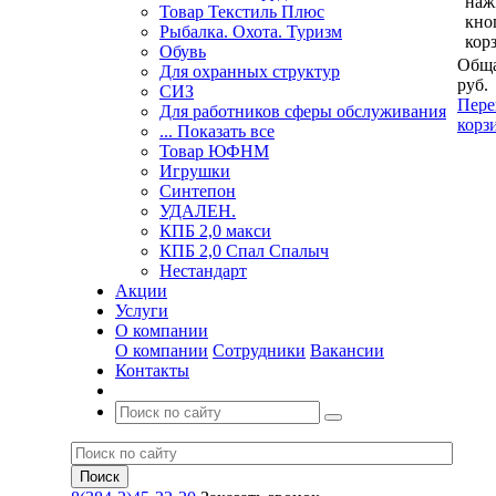
наж
Товар Текстиль Плюс
кно
Рыбалка. Охота. Туризм
кор
Обувь
Обща
Для охранных структур
руб.
СИЗ
Пере
Для работников сферы обслуживания
корз
... Показать все
Товар ЮФНМ
Игрушки
Синтепон
УДАЛЕН.
КПБ 2,0 макси
КПБ 2,0 Спал Спалыч
Нестандарт
Акции
Услуги
О компании
О компании
Сотрудники
Вакансии
Контакты