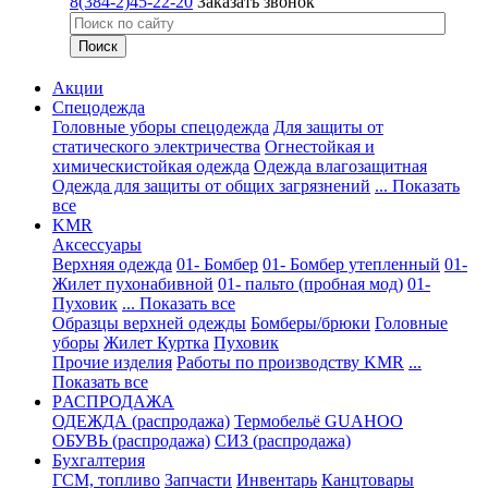
8(384-2)45-22-20
Заказать звонок
Акции
Спецодежда
Головные уборы спецодежда
Для защиты от
статического электричества
Огнестойкая и
химическистойкая одежда
Одежда влагозащитная
Одежда для защиты от общих загрязнений
... Показать
все
KMR
Аксессуары
Верхняя одежда
01- Бомбер
01- Бомбер утепленный
01-
Жилет пухонабивной
01- пальто (пробная мод)
01-
Пуховик
... Показать все
Образцы верхней одежды
Бомберы/брюки
Головные
уборы
Жилет
Куртка
Пуховик
Прочие изделия
Работы по производству KMR
...
Показать все
PАСПРОДАЖА
ОДЕЖДА (распродажа)
Термобельё GUAHOO
ОБУВЬ (распродажа)
СИЗ (распродажа)
Бухгалтерия
ГСМ, топливо
Запчасти
Инвентарь
Канцтовары