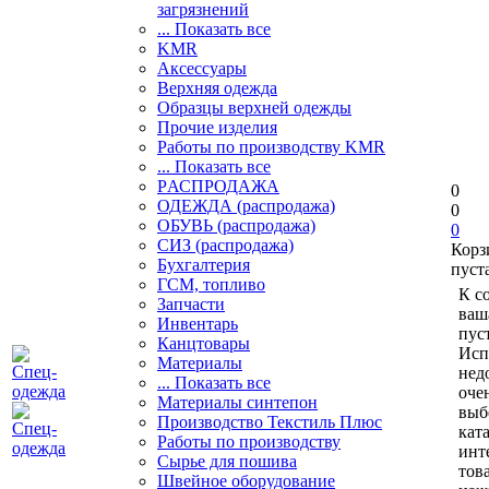
загрязнений
... Показать все
KMR
Аксессуары
Верхняя одежда
Образцы верхней одежды
Прочие изделия
Работы по производству KMR
... Показать все
PАСПРОДАЖА
0
ОДЕЖДА (распродажа)
0
ОБУВЬ (распродажа)
0
СИЗ (распродажа)
Корз
Бухгалтерия
пуст
ГСМ, топливо
К с
Запчасти
ваш
Инвентарь
пуст
Канцтовары
Исп
Материалы
нед
... Показать все
оче
Материалы синтепон
выб
Производство Текстиль Плюс
кат
Работы по производству
инт
Сырье для пошива
тов
Швейное оборудование