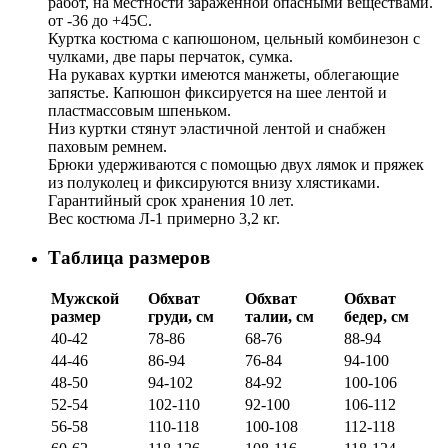
работ, на местности зараженной опасными веществами.
от -36 до +45С.
Куртка костюма с капюшоном, цельный комбинезон с
чулками, две пары перчаток, сумка.
На рукавах куртки имеются манжеты, облегающие
запястье. Капюшон фиксируется на шее лентой и
пластмассовым шпеньком.
Низ куртки стянут эластичной лентой и снабжен
паховым ремнем.
Брюки удерживаются с помощью двух лямок и пряжек
из полуколец и фиксируются внизу хлястиками.
Гарантийный срок хранения 10 лет.
Вес костюма Л-1 примерно 3,2 кг.
Таблица размеров
Мужской
Обхват
Обхват
Обхват
размер
груди, см
талии, см
бедер, см
40-42
78-86
68-76
88-94
44-46
86-94
76-84
94-100
48-50
94-102
84-92
100-106
52-54
102-110
92-100
106-112
56-58
110-118
100-108
112-118