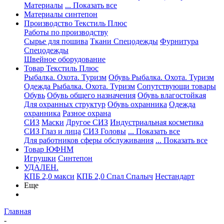
Материалы
... Показать все
Материалы синтепон
Производство Текстиль Плюс
Работы по производству
Сырье для пошива
Ткани Спецодежды
Фурнитура
Спецодежды
Швейное оборудование
Товар Текстиль Плюс
Рыбалка. Охота. Туризм
Обувь Рыбалка. Охота. Туризм
Одежда Рыбалка. Охота. Туризм
Сопутствующи товары
Обувь
Обувь общего назначения
Обувь влагостойкая
Для охранных структур
Обувь охранника
Одежда
охранника
Разное охрана
СИЗ
Маски
Другое СИЗ
Индустриальная косметика
СИЗ Глаз и лица
СИЗ Головы
... Показать все
Для работников сферы обслуживания
... Показать все
Товар ЮФНМ
Игрушки
Синтепон
УДАЛЕН.
КПБ 2,0 макси
КПБ 2,0 Спал Спалыч
Нестандарт
Еще
Главная
-