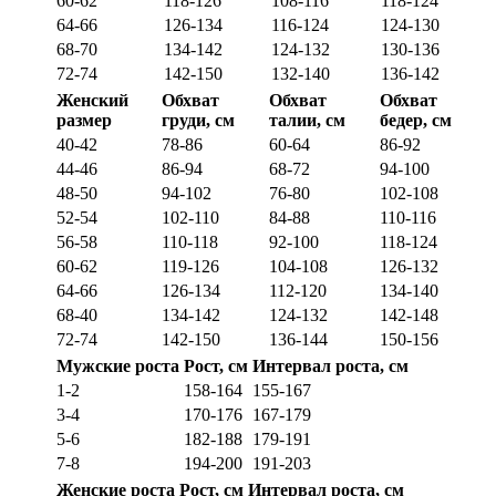
60-62
118-126
108-116
118-124
64-66
126-134
116-124
124-130
68-70
134-142
124-132
130-136
72-74
142-150
132-140
136-142
Женский
Обхват
Обхват
Обхват
размер
груди, см
талии, см
бедер, см
40-42
78-86
60-64
86-92
44-46
86-94
68-72
94-100
48-50
94-102
76-80
102-108
52-54
102-110
84-88
110-116
56-58
110-118
92-100
118-124
60-62
119-126
104-108
126-132
64-66
126-134
112-120
134-140
68-40
134-142
124-132
142-148
72-74
142-150
136-144
150-156
Мужские роста
Рост, см
Интервал роста, см
1-2
158-164
155-167
3-4
170-176
167-179
5-6
182-188
179-191
7-8
194-200
191-203
Женские роста
Рост, см
Интервал роста, см