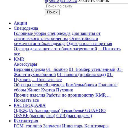
8(384-2)45-22-20
Заказать звонок
Акции
Спецодежда
Головные уборы спецодежда
Для защиты от
статического электричества
Огнестойкая и
химическистойкая одежда
Одежда влагозащитная
Одежда для защиты от общих загрязнений
... Показать
все
KMR
Аксессуары
Верхняя одежда
01- Бомбер
01- Бомбер утепленный
01-
Жилет пухонабивной
01- пальто (пробная мод)
01-
Пуховик
... Показать все
Образцы верхней одежды
Бомберы/брюки
Головные
уборы
Жилет
Куртка
Пуховик
Прочие изделия
Работы по производству KMR
...
Показать все
PАСПРОДАЖА
ОДЕЖДА (распродажа)
Термобельё GUAHOO
ОБУВЬ (распродажа)
СИЗ (распродажа)
Бухгалтерия
ГСМ, топливо
Запчасти
Инвентарь
Канцтовары