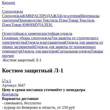
Каталог
-
Спецодежда
Спецодежда
KMR
PАСПРОДАЖА
Бухгалтерия
Материалы
синтепон
Производство Текстиль Плюс
Товар Текстиль
Плюс
Товар ЮФНМ
УДАЛЕН.
-
Огнестойкая и химическистойкая одежда
Головные уборы спецодежда
Для защиты от статического
электричества
Одежда влагозащитная
Одежда для защиты от
общих загрязнений
Одежда для защиты от пониженных
температур
Одежда для шахтеров
Сигнальная одежда
Товары
прочие
-
Костюм защитный Л-1
Костюм защитный Л-1
Артикул
3647
Цену и сроки поставки уточняйте у менеджера
Контакты
Варианты доставки:
- самовывоз, бесплатно
- курьер по Кемерово и области, от 250 руб