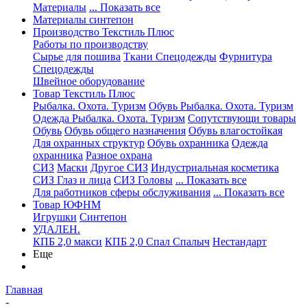
Материалы
... Показать все
Материалы синтепон
Производство Текстиль Плюс
Работы по производству
Сырье для пошива
Ткани Спецодежды
Фурнитура
Спецодежды
Швейное оборудование
Товар Текстиль Плюс
Рыбалка. Охота. Туризм
Обувь Рыбалка. Охота. Туризм
Одежда Рыбалка. Охота. Туризм
Сопутствующи товары
Обувь
Обувь общего назначения
Обувь влагостойкая
Для охранных структур
Обувь охранника
Одежда
охранника
Разное охрана
СИЗ
Маски
Другое СИЗ
Индустриальная косметика
СИЗ Глаз и лица
СИЗ Головы
... Показать все
Для работников сферы обслуживания
... Показать все
Товар ЮФНМ
Игрушки
Синтепон
УДАЛЕН.
КПБ 2,0 макси
КПБ 2,0 Спал Спалыч
Нестандарт
Еще
Главная
-