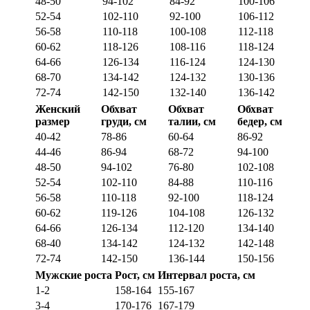
48-50
94-102
84-92
100-106
52-54
102-110
92-100
106-112
56-58
110-118
100-108
112-118
60-62
118-126
108-116
118-124
64-66
126-134
116-124
124-130
68-70
134-142
124-132
130-136
72-74
142-150
132-140
136-142
Женский
Обхват
Обхват
Обхват
размер
груди, см
талии, см
бедер, см
40-42
78-86
60-64
86-92
44-46
86-94
68-72
94-100
48-50
94-102
76-80
102-108
52-54
102-110
84-88
110-116
56-58
110-118
92-100
118-124
60-62
119-126
104-108
126-132
64-66
126-134
112-120
134-140
68-40
134-142
124-132
142-148
72-74
142-150
136-144
150-156
Мужские роста
Рост, см
Интервал роста, см
1-2
158-164
155-167
3-4
170-176
167-179