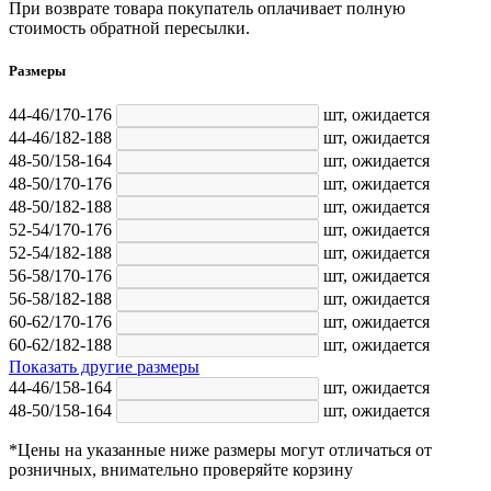
При возврате товара покупатель оплачивает полную
стоимость обратной пересылки.
Размеры
44-46/170-176
шт,
ожидается
44-46/182-188
шт,
ожидается
48-50/158-164
шт,
ожидается
48-50/170-176
шт,
ожидается
48-50/182-188
шт,
ожидается
52-54/170-176
шт,
ожидается
52-54/182-188
шт,
ожидается
56-58/170-176
шт,
ожидается
56-58/182-188
шт,
ожидается
60-62/170-176
шт,
ожидается
60-62/182-188
шт,
ожидается
Показать другие размеры
44-46/158-164
шт,
ожидается
48-50/158-164
шт,
ожидается
*Цены на указанные ниже размеры могут отличаться от
розничных, внимательно проверяйте корзину