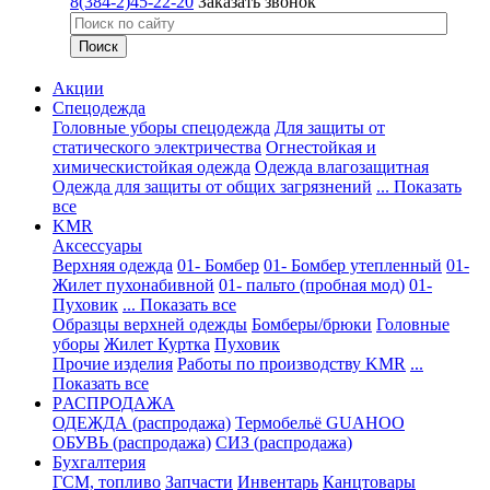
8(384-2)45-22-20
Заказать звонок
Акции
Спецодежда
Головные уборы спецодежда
Для защиты от
статического электричества
Огнестойкая и
химическистойкая одежда
Одежда влагозащитная
Одежда для защиты от общих загрязнений
... Показать
все
KMR
Аксессуары
Верхняя одежда
01- Бомбер
01- Бомбер утепленный
01-
Жилет пухонабивной
01- пальто (пробная мод)
01-
Пуховик
... Показать все
Образцы верхней одежды
Бомберы/брюки
Головные
уборы
Жилет
Куртка
Пуховик
Прочие изделия
Работы по производству KMR
...
Показать все
PАСПРОДАЖА
ОДЕЖДА (распродажа)
Термобельё GUAHOO
ОБУВЬ (распродажа)
СИЗ (распродажа)
Бухгалтерия
ГСМ, топливо
Запчасти
Инвентарь
Канцтовары