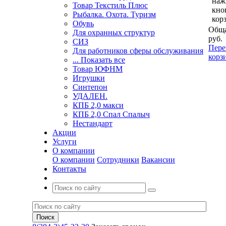
наж
Товар Текстиль Плюс
кно
Рыбалка. Охота. Туризм
кор
Обувь
Обща
Для охранных структур
руб.
СИЗ
Пере
Для работников сферы обслуживания
корз
... Показать все
Товар ЮФНМ
Игрушки
Синтепон
УДАЛЕН.
КПБ 2,0 макси
КПБ 2,0 Спал Спалыч
Нестандарт
Акции
Услуги
О компании
О компании
Сотрудники
Вакансии
Контакты