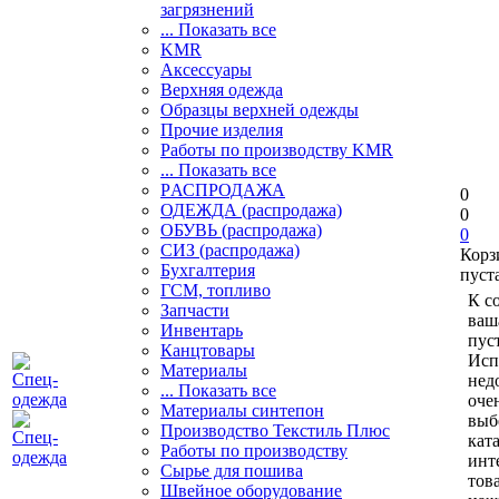
загрязнений
... Показать все
KMR
Аксессуары
Верхняя одежда
Образцы верхней одежды
Прочие изделия
Работы по производству KMR
... Показать все
PАСПРОДАЖА
0
ОДЕЖДА (распродажа)
0
ОБУВЬ (распродажа)
0
СИЗ (распродажа)
Корз
Бухгалтерия
пуст
ГСМ, топливо
К с
Запчасти
ваш
Инвентарь
пуст
Канцтовары
Исп
Материалы
нед
... Показать все
оче
Материалы синтепон
выб
Производство Текстиль Плюс
кат
Работы по производству
инт
Сырье для пошива
тов
Швейное оборудование