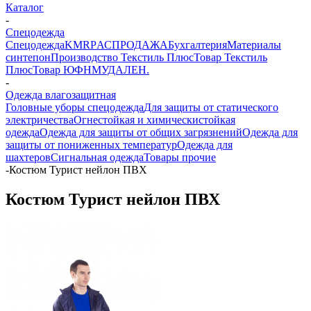
Каталог
-
Спецодежда
Спецодежда
KMR
PАСПРОДАЖА
Бухгалтерия
Материалы
синтепон
Производство Текстиль Плюс
Товар Текстиль
Плюс
Товар ЮФНМ
УДАЛЕН.
-
Одежда влагозащитная
Головные уборы спецодежда
Для защиты от статического
электричества
Огнестойкая и химическистойкая
одежда
Одежда для защиты от общих загрязнений
Одежда для
защиты от пониженных температур
Одежда для
шахтеров
Сигнальная одежда
Товары прочие
-
Костюм Турист нейлон ПВХ
Костюм Турист нейлон ПВХ