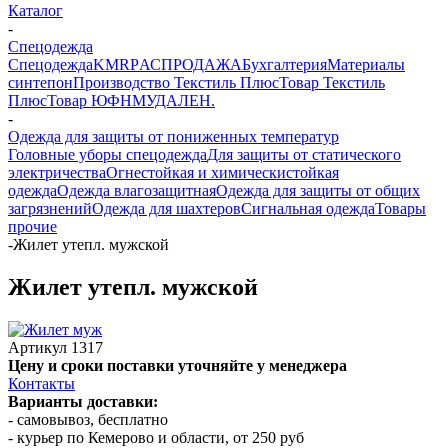
Каталог
-
Спецодежда
Спецодежда
KMR
PАСПРОДАЖА
Бухгалтерия
Материалы
синтепон
Производство Текстиль Плюс
Товар Текстиль
Плюс
Товар ЮФНМ
УДАЛЕН.
-
Одежда для защиты от пониженных температур
Головные уборы спецодежда
Для защиты от статического
электричества
Огнестойкая и химическистойкая
одежда
Одежда влагозащитная
Одежда для защиты от общих
загрязнений
Одежда для шахтеров
Сигнальная одежда
Товары
прочие
-
Жилет утепл. мужской
Жилет утепл. мужской
Артикул
1317
Цену и сроки поставки уточняйте у менеджера
Контакты
Варианты доставки:
- самовывоз, бесплатно
- курьер по Кемерово и области, от 250 руб