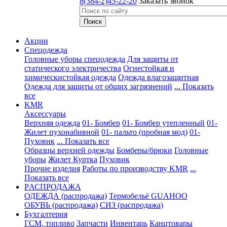
8(384-2)45-22-20
Заказать звонок
Акции
Спецодежда
Головные уборы спецодежда
Для защиты от
статического электричества
Огнестойкая и
химическистойкая одежда
Одежда влагозащитная
Одежда для защиты от общих загрязнений
... Показать
все
KMR
Аксессуары
Верхняя одежда
01- Бомбер
01- Бомбер утепленный
01-
Жилет пухонабивной
01- пальто (пробная мод)
01-
Пуховик
... Показать все
Образцы верхней одежды
Бомберы/брюки
Головные
уборы
Жилет
Куртка
Пуховик
Прочие изделия
Работы по производству KMR
...
Показать все
PАСПРОДАЖА
ОДЕЖДА (распродажа)
Термобельё GUAHOO
ОБУВЬ (распродажа)
СИЗ (распродажа)
Бухгалтерия
ГСМ, топливо
Запчасти
Инвентарь
Канцтовары