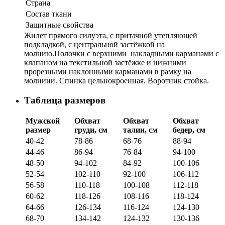
Страна
Состав ткани
Защитные свойства
Жилет прямого силуэта, с притачной утепляющей
подкладкой, с центральной застёжкой на
молнию.Полочки с верхними накладными карманами с
клапаном на текстильной застёжке и нижними
прорезными наклонными карманами в рамку на
молниии. Спинка цельнокроенная. Воротник стойка.
Таблица размеров
Мужской
Обхват
Обхват
Обхват
размер
груди, см
талии, см
бедер, см
40-42
78-86
68-76
88-94
44-46
86-94
76-84
94-100
48-50
94-102
84-92
100-106
52-54
102-110
92-100
106-112
56-58
110-118
100-108
112-118
60-62
118-126
108-116
118-124
64-66
126-134
116-124
124-130
68-70
134-142
124-132
130-136