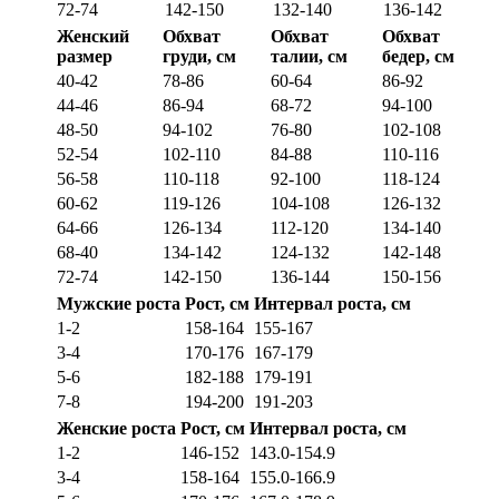
72-74
142-150
132-140
136-142
Женский
Обхват
Обхват
Обхват
размер
груди, см
талии, см
бедер, см
40-42
78-86
60-64
86-92
44-46
86-94
68-72
94-100
48-50
94-102
76-80
102-108
52-54
102-110
84-88
110-116
56-58
110-118
92-100
118-124
60-62
119-126
104-108
126-132
64-66
126-134
112-120
134-140
68-40
134-142
124-132
142-148
72-74
142-150
136-144
150-156
Мужские роста
Рост, см
Интервал роста, см
1-2
158-164
155-167
3-4
170-176
167-179
5-6
182-188
179-191
7-8
194-200
191-203
Женские роста
Рост, см
Интервал роста, см
1-2
146-152
143.0-154.9
3-4
158-164
155.0-166.9