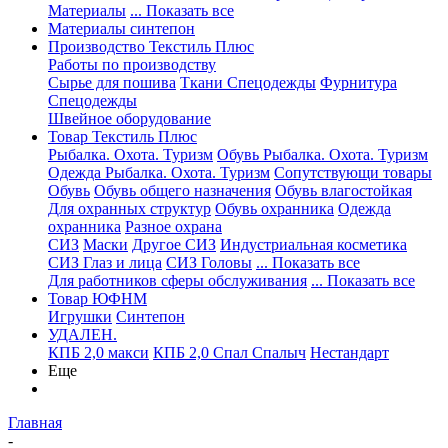
Материалы
... Показать все
Материалы синтепон
Производство Текстиль Плюс
Работы по производству
Сырье для пошива
Ткани Спецодежды
Фурнитура
Спецодежды
Швейное оборудование
Товар Текстиль Плюс
Рыбалка. Охота. Туризм
Обувь Рыбалка. Охота. Туризм
Одежда Рыбалка. Охота. Туризм
Сопутствующи товары
Обувь
Обувь общего назначения
Обувь влагостойкая
Для охранных структур
Обувь охранника
Одежда
охранника
Разное охрана
СИЗ
Маски
Другое СИЗ
Индустриальная косметика
СИЗ Глаз и лица
СИЗ Головы
... Показать все
Для работников сферы обслуживания
... Показать все
Товар ЮФНМ
Игрушки
Синтепон
УДАЛЕН.
КПБ 2,0 макси
КПБ 2,0 Спал Спалыч
Нестандарт
Еще
Главная
-