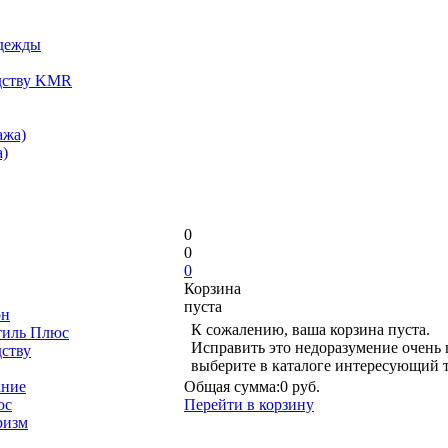
одежды
дству KMR
ажа)
)
0
0
0
Корзина
пуста
он
К сожалению, ваша корзина пуста.
тиль Плюс
Исправить это недоразумение очень 
дству
выберите в каталоге интересующий 
ание
Общая сумма:
0 руб.
юс
Перейти в корзину
ризм