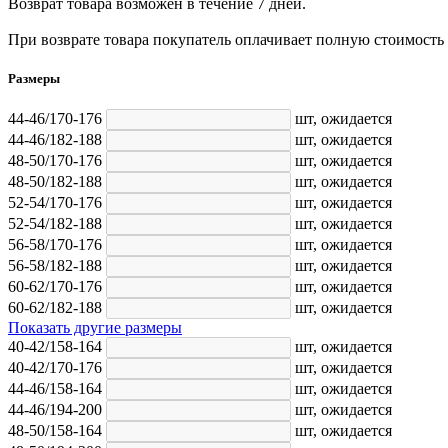
Возврат товара возможен в течение 7 дней.
При возврате товара покупатель оплачивает полную стоимость
Размеры
44-46/170-176
шт,
ожидается
44-46/182-188
шт,
ожидается
48-50/170-176
шт,
ожидается
48-50/182-188
шт,
ожидается
52-54/170-176
шт,
ожидается
52-54/182-188
шт,
ожидается
56-58/170-176
шт,
ожидается
56-58/182-188
шт,
ожидается
60-62/170-176
шт,
ожидается
60-62/182-188
шт,
ожидается
Показать другие размеры
40-42/158-164
шт,
ожидается
40-42/170-176
шт,
ожидается
44-46/158-164
шт,
ожидается
44-46/194-200
шт,
ожидается
48-50/158-164
шт,
ожидается