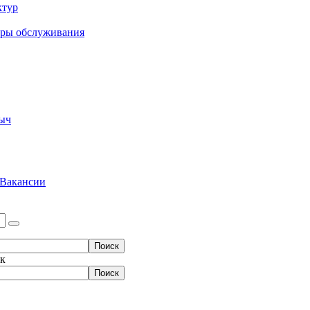
ктур
еры обслуживания
ыч
Вакансии
ок