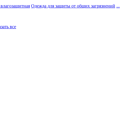
 влагозащитная
Одежда для защиты от общих загрязнений
...
азать все