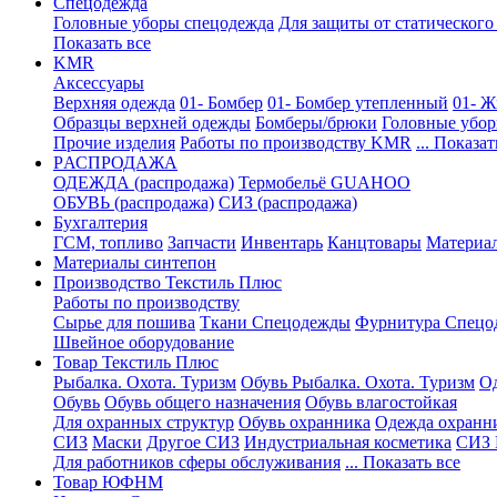
Спецодежда
Головные уборы спецодежда
Для защиты от статического
Показать все
KMR
Аксессуары
Верхняя одежда
01- Бомбер
01- Бомбер утепленный
01- Ж
Образцы верхней одежды
Бомберы/брюки
Головные убо
Прочие изделия
Работы по производству KMR
... Показат
PАСПРОДАЖА
ОДЕЖДА (распродажа)
Термобельё GUAHOO
ОБУВЬ (распродажа)
СИЗ (распродажа)
Бухгалтерия
ГСМ, топливо
Запчасти
Инвентарь
Канцтовары
Материа
Материалы синтепон
Производство Текстиль Плюс
Работы по производству
Сырье для пошива
Ткани Спецодежды
Фурнитура Спецо
Швейное оборудование
Товар Текстиль Плюс
Рыбалка. Охота. Туризм
Обувь Рыбалка. Охота. Туризм
Од
Обувь
Обувь общего назначения
Обувь влагостойкая
Для охранных структур
Обувь охранника
Одежда охранн
СИЗ
Маски
Другое СИЗ
Индустриальная косметика
СИЗ 
Для работников сферы обслуживания
... Показать все
Товар ЮФНМ