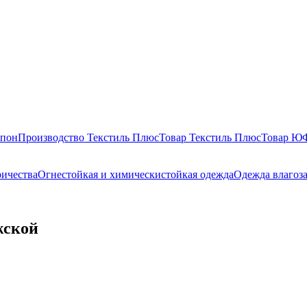
епон
Производство Текстиль Плюс
Товар Текстиль Плюс
Товар 
ричества
Огнестойкая и химическистойкая одежда
Одежда влагоз
жской