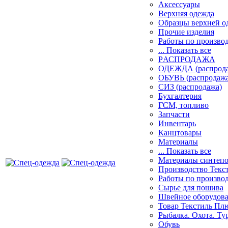
Аксессуары
Верхняя одежда
Образцы верхней 
Прочие изделия
Работы по произво
... Показать все
PАСПРОДАЖА
ОДЕЖДА (распрод
ОБУВЬ (распродажа
СИЗ (распродажа)
Бухгалтерия
ГСМ, топливо
Запчасти
Инвентарь
Канцтовары
Материалы
... Показать все
Материалы синтеп
Производство Текс
Работы по произво
Сырье для пошива
Швейное оборудов
Товар Текстиль Пл
Рыбалка. Охота. Ту
Обувь