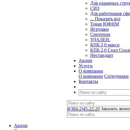
Для охранных стру
СИЗ
Для работников сф
... Показать все
Товар ЮФНМ
Игрушки
Синтепон
УДАЛЕН.
КПБ 2,0 макси
КПБ 2,0 Спал Спал
Нестандарт
Акции
Услуги
О компании
О компании
Сотрудники
Контакты
8(384-2)45-22-20
Заказать звон
Акции