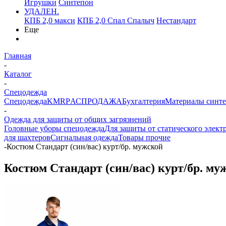
Игрушки
Синтепон
УДАЛЕН.
КПБ 2,0 макси
КПБ 2,0 Спал Спалыч
Нестандарт
Еще
Главная
-
Каталог
-
Спецодежда
Спецодежда
KMR
PАСПРОДАЖА
Бухгалтерия
Материалы синт
-
Одежда для защиты от общих загрязнений
Головные уборы спецодежда
Для защиты от статического элект
для шахтеров
Сигнальная одежда
Товары прочие
-
Костюм Стандарт (син/вас) курт/бр. мужской
Костюм Стандарт (син/вас) курт/бр. му