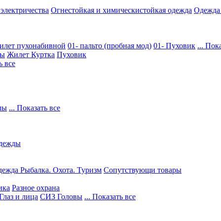
 электричества
Огнестойкая и химическистойкая одежда
Одежда
илет пухонабивной
01- пальто (пробная мод)
01- Пуховик
... Пок
ры
Жилет
Куртка
Пуховик
ь все
лы
... Показать все
дежды
ежда Рыбалка. Охота. Туризм
Сопутствующи товары
ика
Разное охрана
Глаз и лица
СИЗ Головы
... Показать все