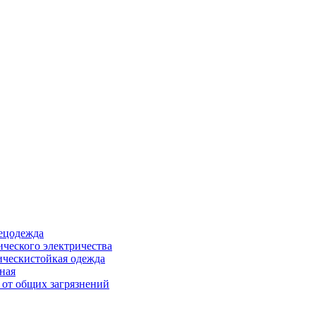
ецодежда
ического электричества
ическистойкая одежда
ная
 от общих загрязнений