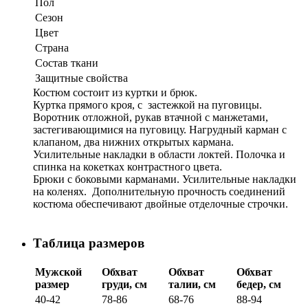
Пол
Сезон
Цвет
Страна
Состав ткани
Защитные свойства
Костюм состоит из куртки и брюк.
Куртка прямого кроя, с застежкой на пуговицы.
Воротник отложной, рукав втачной с манжетами,
застегивающимися на пуговицу. Нагрудный карман с
клапаном, два нижних открытых кармана.
Усилительные накладки в области локтей. Полочка и
спинка на кокетках контрастного цвета.
Брюки с боковыми карманами. Усилительные накладки
на коленях. Дополнительную прочность соединений
костюма обеспечивают двойные отделочные строчки.
Таблица размеров
Мужской
Обхват
Обхват
Обхват
размер
груди, см
талии, см
бедер, см
40-42
78-86
68-76
88-94