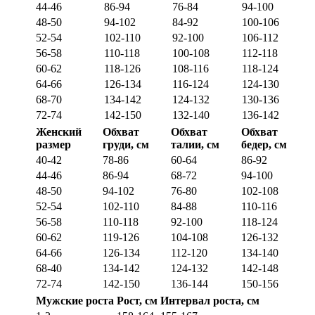
44-46
86-94
76-84
94-100
48-50
94-102
84-92
100-106
52-54
102-110
92-100
106-112
56-58
110-118
100-108
112-118
60-62
118-126
108-116
118-124
64-66
126-134
116-124
124-130
68-70
134-142
124-132
130-136
72-74
142-150
132-140
136-142
Женский
Обхват
Обхват
Обхват
размер
груди, см
талии, см
бедер, см
40-42
78-86
60-64
86-92
44-46
86-94
68-72
94-100
48-50
94-102
76-80
102-108
52-54
102-110
84-88
110-116
56-58
110-118
92-100
118-124
60-62
119-126
104-108
126-132
64-66
126-134
112-120
134-140
68-40
134-142
124-132
142-148
72-74
142-150
136-144
150-156
Мужские роста
Рост, см
Интервал роста, см