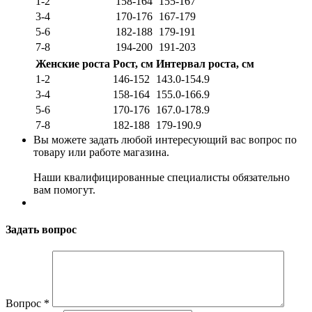
1-2
158-164
155-167
3-4
170-176
167-179
5-6
182-188
179-191
7-8
194-200
191-203
Женские роста
Рост, см
Интервал роста, см
1-2
146-152
143.0-154.9
3-4
158-164
155.0-166.9
5-6
170-176
167.0-178.9
7-8
182-188
179-190.9
Вы можете задать любой интересующий вас вопрос по
товару или работе магазина.
Наши квалифицированные специалисты обязательно
вам помогут.
Задать вопрос
Вопрос
*