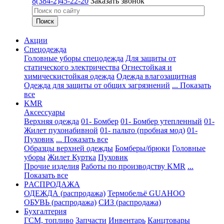
8(384-2)45-22-20
Заказать звонок
Акции
Спецодежда
Головные уборы спецодежда
Для защиты от
статического электричества
Огнестойкая и
химическистойкая одежда
Одежда влагозащитная
Одежда для защиты от общих загрязнений
... Показать
все
KMR
Аксессуары
Верхняя одежда
01- Бомбер
01- Бомбер утепленный
01-
Жилет пухонабивной
01- пальто (пробная мод)
01-
Пуховик
... Показать все
Образцы верхней одежды
Бомберы/брюки
Головные
уборы
Жилет
Куртка
Пуховик
Прочие изделия
Работы по производству KMR
...
Показать все
PАСПРОДАЖА
ОДЕЖДА (распродажа)
Термобельё GUAHOO
ОБУВЬ (распродажа)
СИЗ (распродажа)
Бухгалтерия
ГСМ, топливо
Запчасти
Инвентарь
Канцтовары