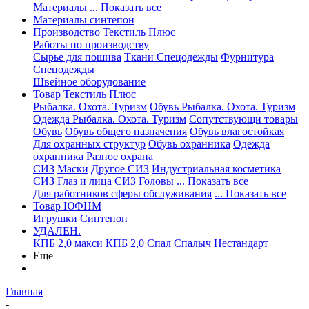
Материалы
... Показать все
Материалы синтепон
Производство Текстиль Плюс
Работы по производству
Сырье для пошива
Ткани Спецодежды
Фурнитура
Спецодежды
Швейное оборудование
Товар Текстиль Плюс
Рыбалка. Охота. Туризм
Обувь Рыбалка. Охота. Туризм
Одежда Рыбалка. Охота. Туризм
Сопутствующи товары
Обувь
Обувь общего назначения
Обувь влагостойкая
Для охранных структур
Обувь охранника
Одежда
охранника
Разное охрана
СИЗ
Маски
Другое СИЗ
Индустриальная косметика
СИЗ Глаз и лица
СИЗ Головы
... Показать все
Для работников сферы обслуживания
... Показать все
Товар ЮФНМ
Игрушки
Синтепон
УДАЛЕН.
КПБ 2,0 макси
КПБ 2,0 Спал Спалыч
Нестандарт
Еще
Главная
-