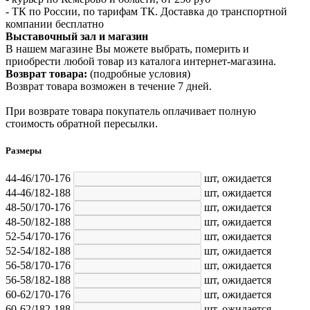
- ТК по России, по тарифам ТК. Доставка до транспортной
компании бесплатно
Выставочный зал и магазин
В нашем магазине Вы можете выбрать, померить и
приобрести любой товар из каталога интернет-магазина.
Возврат товара:
(подробные условия)
Возврат товара возможен в течение 7 дней.
При возврате товара покупатель оплачивает полную
стоимость обратной пересылки.
Размеры
44-46/170-176
шт,
ожидается
44-46/182-188
шт,
ожидается
48-50/170-176
шт,
ожидается
48-50/182-188
шт,
ожидается
52-54/170-176
шт,
ожидается
52-54/182-188
шт,
ожидается
56-58/170-176
шт,
ожидается
56-58/182-188
шт,
ожидается
60-62/170-176
шт,
ожидается
60-62/182-188
шт,
ожидается