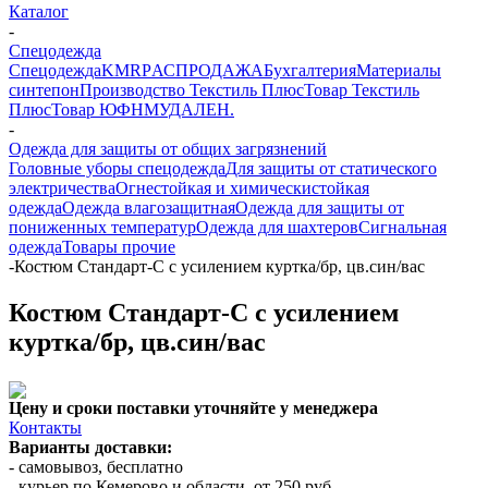
Каталог
-
Спецодежда
Спецодежда
KMR
PАСПРОДАЖА
Бухгалтерия
Материалы
синтепон
Производство Текстиль Плюс
Товар Текстиль
Плюс
Товар ЮФНМ
УДАЛЕН.
-
Одежда для защиты от общих загрязнений
Головные уборы спецодежда
Для защиты от статического
электричества
Огнестойкая и химическистойкая
одежда
Одежда влагозащитная
Одежда для защиты от
пониженных температур
Одежда для шахтеров
Сигнальная
одежда
Товары прочие
-
Костюм Стандарт-С с усилением куртка/бр, цв.син/вас
Костюм Стандарт-С с усилением
куртка/бр, цв.син/вас
Цену и сроки поставки уточняйте у менеджера
Контакты
Варианты доставки:
- самовывоз, бесплатно
- курьер по Кемерово и области, от 250 руб