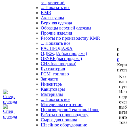
загрязнений
... Показать все
KMR
Аксессуары
Верхняя одежда
Образцы верхней одежды
Прочие изделия
Работы по производству KMR
... Показать все
PАСПРОДАЖА
0
ОДЕЖДА (распродажа)
0
ОБУВЬ (распродажа)
0
СИЗ (распродажа)
Корз
Бухгалтерия
пуст
ГСМ, топливо
К с
Запчасти
ваш
Инвентарь
пуст
Канцтовары
Исп
Материалы
нед
... Показать все
оче
Материалы синтепон
выб
Производство Текстиль Плюс
кат
Работы по производству
инт
Сырье для пошива
тов
Швейное оборудование