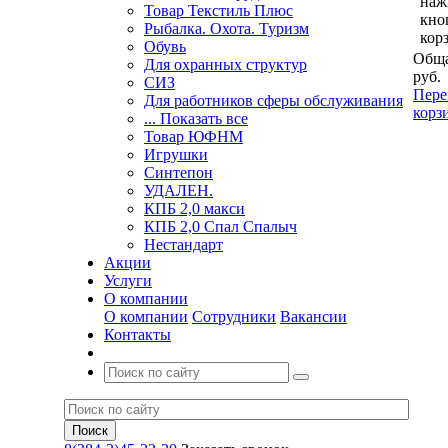
наж
Товар Текстиль Плюс
кно
Рыбалка. Охота. Туризм
кор
Обувь
Обща
Для охранных структур
руб.
СИЗ
Пере
Для работников сферы обслуживания
корз
... Показать все
Товар ЮФНМ
Игрушки
Синтепон
УДАЛЕН.
КПБ 2,0 макси
КПБ 2,0 Спал Спалыч
Нестандарт
Акции
Услуги
О компании
О компании
Сотрудники
Вакансии
Контакты