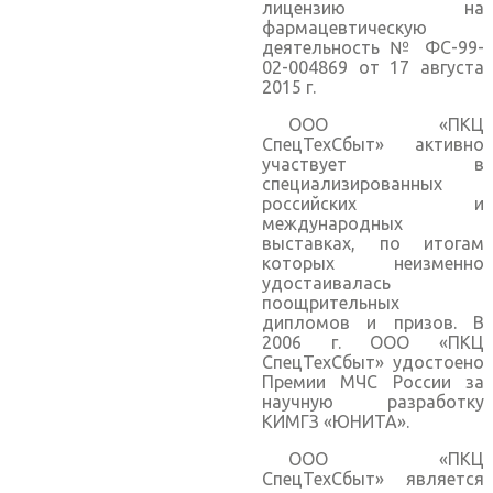
лицензию на
фармацевтическую
деятельность № ФС-99-
02-004869 от 17 августа
2015 г.
ООО «ПКЦ
СпецТехСбыт» активно
участвует в
специализированных
российских и
международных
выставках, по итогам
которых неизменно
удостаивалась
поощрительных
дипломов и призов. В
2006 г. ООО «ПКЦ
СпецТехСбыт» удостоено
Премии МЧС России за
научную разработку
КИМГЗ «ЮНИТА».
ООО «ПКЦ
СпецТехСбыт» является