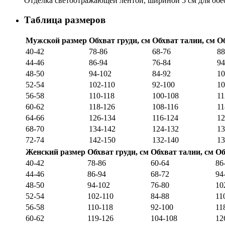
Отделка светоотражающей лентой, шириной 5 см для обес
Таблица размеров
Мужской размер
Обхват груди, см
Обхват талии, см
Об
40-42
78-86
68-76
88
44-46
86-94
76-84
94
48-50
94-102
84-92
10
52-54
102-110
92-100
10
56-58
110-118
100-108
11
60-62
118-126
108-116
11
64-66
126-134
116-124
12
68-70
134-142
124-132
13
72-74
142-150
132-140
13
Женский размер
Обхват груди, см
Обхват талии, см
Об
40-42
78-86
60-64
86
44-46
86-94
68-72
94
48-50
94-102
76-80
10
52-54
102-110
84-88
11
56-58
110-118
92-100
11
60-62
119-126
104-108
12