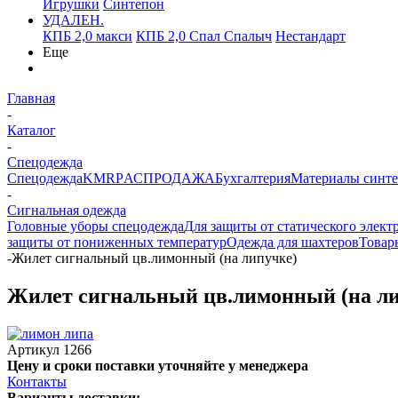
Игрушки
Синтепон
УДАЛЕН.
КПБ 2,0 макси
КПБ 2,0 Спал Спалыч
Нестандарт
Еще
Главная
-
Каталог
-
Спецодежда
Спецодежда
KMR
PАСПРОДАЖА
Бухгалтерия
Материалы синт
-
Сигнальная одежда
Головные уборы спецодежда
Для защиты от статического элект
защиты от пониженных температур
Одежда для шахтеров
Товар
-
Жилет сигнальный цв.лимонный (на липучке)
Жилет сигнальный цв.лимонный (на ли
Артикул
1266
Цену и сроки поставки уточняйте у менеджера
Контакты
Варианты доставки: