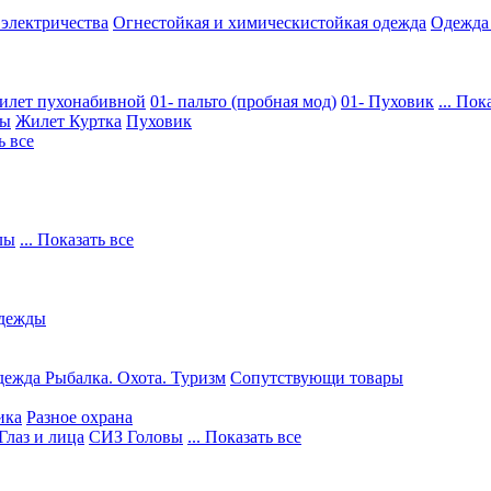
 электричества
Огнестойкая и химическистойкая одежда
Одежда
илет пухонабивной
01- пальто (пробная мод)
01- Пуховик
... Пок
ры
Жилет
Куртка
Пуховик
ь все
лы
... Показать все
дежды
ежда Рыбалка. Охота. Туризм
Сопутствующи товары
ика
Разное охрана
Глаз и лица
СИЗ Головы
... Показать все