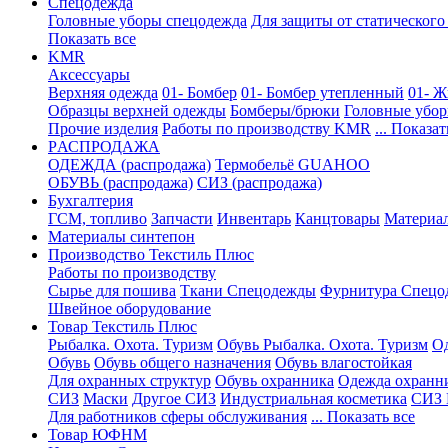
Спецодежда
Головные уборы спецодежда
Для защиты от статического
Показать все
KMR
Аксессуары
Верхняя одежда
01- Бомбер
01- Бомбер утепленный
01- Ж
Образцы верхней одежды
Бомберы/брюки
Головные убо
Прочие изделия
Работы по производству KMR
... Показат
PАСПРОДАЖА
ОДЕЖДА (распродажа)
Термобельё GUAHOO
ОБУВЬ (распродажа)
СИЗ (распродажа)
Бухгалтерия
ГСМ, топливо
Запчасти
Инвентарь
Канцтовары
Материа
Материалы синтепон
Производство Текстиль Плюс
Работы по производству
Сырье для пошива
Ткани Спецодежды
Фурнитура Спецо
Швейное оборудование
Товар Текстиль Плюс
Рыбалка. Охота. Туризм
Обувь Рыбалка. Охота. Туризм
Од
Обувь
Обувь общего назначения
Обувь влагостойкая
Для охранных структур
Обувь охранника
Одежда охранн
СИЗ
Маски
Другое СИЗ
Индустриальная косметика
СИЗ 
Для работников сферы обслуживания
... Показать все
Товар ЮФНМ