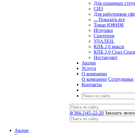
Для охранных стру
СИЗ
Для работников сф
... Показать все
Товар ЮФНМ
Игрушки
Синтепон
УДАЛЕН.
КПБ 2,0 макси
КПБ 2,0 Спал Спал
Нестандарт
Акции
Услуги
О компании
О компании
Сотрудники
Контакты
8(384-2)45-22-20
Заказать звон
Акции