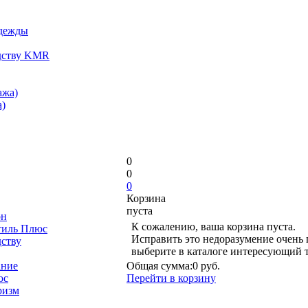
одежды
дству KMR
ажа)
)
0
0
0
Корзина
пуста
он
К сожалению, ваша корзина пуста.
тиль Плюс
Исправить это недоразумение очень 
дству
выберите в каталоге интересующий 
ание
Общая сумма:
0 руб.
юс
Перейти в корзину
ризм