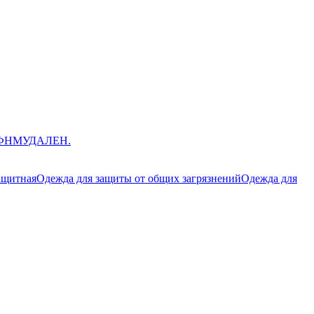
ЮФНМ
УДАЛЕН.
ащитная
Одежда для защиты от общих загрязнений
Одежда для