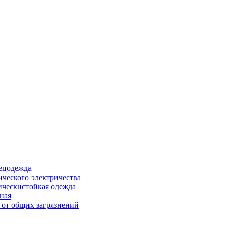
ецодежда
ического электричества
ическистойкая одежда
ная
 от общих загрязнений