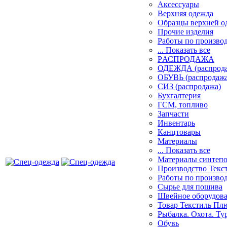
Аксессуары
Верхняя одежда
Образцы верхней 
Прочие изделия
Работы по произво
... Показать все
PАСПРОДАЖА
ОДЕЖДА (распрод
ОБУВЬ (распродажа
СИЗ (распродажа)
Бухгалтерия
ГСМ, топливо
Запчасти
Инвентарь
Канцтовары
Материалы
... Показать все
Материалы синтеп
Производство Текс
Работы по произво
Сырье для пошива
Швейное оборудов
Товар Текстиль Пл
Рыбалка. Охота. Ту
Обувь