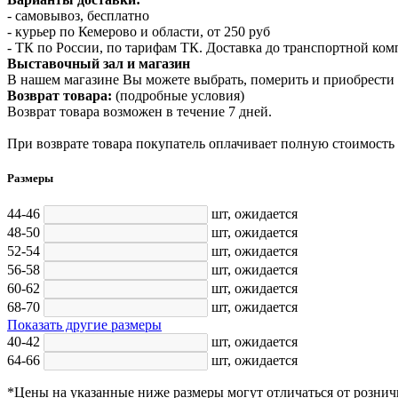
- самовывоз, бесплатно
- курьер по Кемерово и области, от 250 руб
- ТК по России, по тарифам ТК. Доставка до транспортной ко
Выставочный зал и магазин
В нашем магазине Вы можете выбрать, померить и приобрести 
Возврат товара:
(подробные условия)
Возврат товара возможен в течение 7 дней.
При возврате товара покупатель оплачивает полную стоимость
Размеры
44-46
шт,
ожидается
48-50
шт,
ожидается
52-54
шт,
ожидается
56-58
шт,
ожидается
60-62
шт,
ожидается
68-70
шт,
ожидается
Показать другие размеры
40-42
шт,
ожидается
64-66
шт,
ожидается
*Цены на указанные ниже размеры могут отличаться от рознич