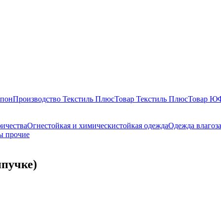
епон
Производство Текстиль Плюс
Товар Текстиль Плюс
Товар 
ричества
Огнестойкая и химическистойкая одежда
Одежда влагоз
ы прочие
пучке)