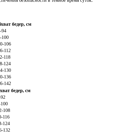
печения безопасности в темное время суток.
хват бедер, см
-94
-100
0-106
6-112
2-118
8-124
4-130
0-136
6-142
хват бедер, см
-92
-100
2-108
0-116
8-124
6-132