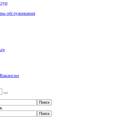
ктур
еры обслуживания
ыч
Вакансии
ок