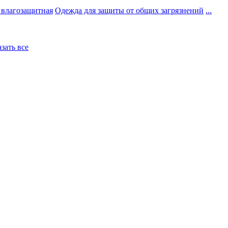
 влагозащитная
Одежда для защиты от общих загрязнений
...
азать все