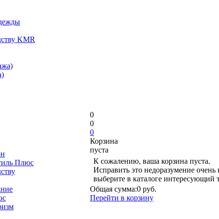
одежды
дству KMR
ажа)
)
0
0
0
Корзина
пуста
он
К сожалению, ваша корзина пуста.
тиль Плюс
Исправить это недоразумение очень 
дству
выберите в каталоге интересующий 
ание
Общая сумма:
0 руб.
юс
Перейти в корзину
ризм