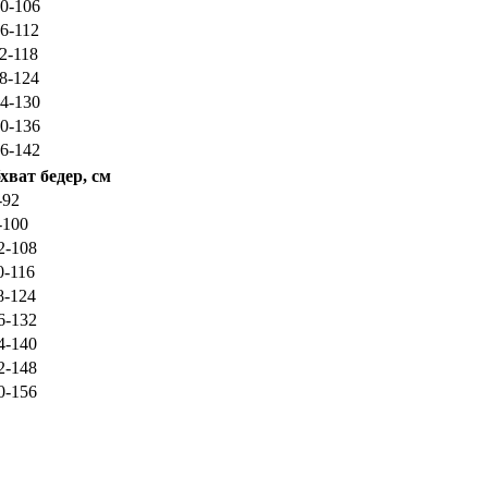
0-106
6-112
2-118
8-124
4-130
0-136
6-142
хват бедер, см
-92
-100
2-108
0-116
8-124
6-132
4-140
2-148
0-156