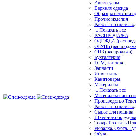
Аксессуары
Верхняя одежда
Образцы верхней 
Прочие изделия
Работы по произво
... Показать все
PАСПРОДАЖА
ОДЕЖДА (распрод
ОБУВЬ (распродажа
СИЗ (распродажа)
Бухгалтерия
ГСМ, топливо
Запчасти
Инвентарь
Канцтовары
Материалы
... Показать все
Материалы синтеп
Производство Текс
Работы по произво
Сырье для пошива
Швейное оборудов
Товар Текстиль Пл
Рыбалка. Охота. Ту
Обувь