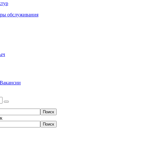
ктур
еры обслуживания
ыч
Вакансии
ок