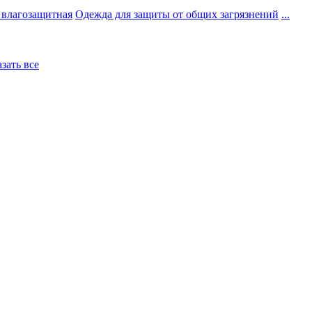
 влагозащитная
Одежда для защиты от общих загрязнений
...
азать все