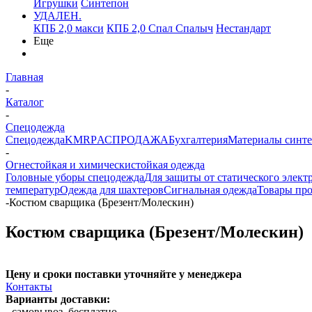
Игрушки
Синтепон
УДАЛЕН.
КПБ 2,0 макси
КПБ 2,0 Спал Спалыч
Нестандарт
Еще
Главная
-
Каталог
-
Спецодежда
Спецодежда
KMR
PАСПРОДАЖА
Бухгалтерия
Материалы синт
-
Огнестойкая и химическистойкая одежда
Головные уборы спецодежда
Для защиты от статического элект
температур
Одежда для шахтеров
Сигнальная одежда
Товары пр
-
Костюм сварщика (Брезент/Молескин)
Костюм сварщика (Брезент/Молескин)
Цену и сроки поставки уточняйте у менеджера
Контакты
Варианты доставки:
- самовывоз, бесплатно