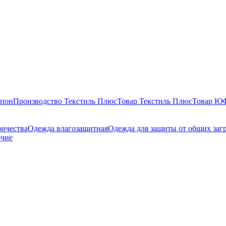
епон
Производство Текстиль Плюс
Товар Текстиль Плюс
Товар 
ричества
Одежда влагозащитная
Одежда для защиты от общих заг
очие