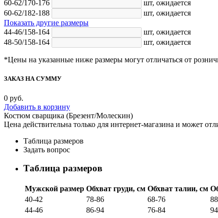
60-62/170-176
шт,
ожидается
60-62/182-188
шт,
ожидается
Показать другие размеры
44-46/158-164
шт,
ожидается
48-50/158-164
шт,
ожидается
*Цены на указанные ниже размеры могут отличаться от рознич
ЗАКАЗ НА СУММУ
0
руб.
Добавить в корзину
Костюм сварщика (Брезент/Молескин)
Цена действительна только для интернет-магазина и может отл
Таблица размеров
Задать вопрос
Таблица размеров
Мужской размер
Обхват груди, см
Обхват талии, см
Об
40-42
78-86
68-76
88
44-46
86-94
76-84
94