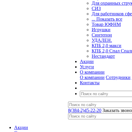
Для охранных стру
СИЗ
Для работников сф
... Показать все
Товар ЮФНМ
Игрушки
Синтепон
УДАЛЕН.
КПБ 2,0 макси
КПБ 2,0 Спал Спал
Нестандарт
Акции
Услуги
О компании
О компании
Сотрудники
Контакты
8(384-2)45-22-20
Заказать звон
Акции