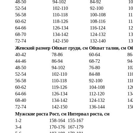
48-50
94-102
84-92
10
52-54
102-110
92-100
10
56-58
110-118
100-108
11
60-62
118-126
108-116
11
64-66
126-134
116-124
12
68-70
134-142
124-132
13
72-74
142-150
132-140
13
Женский размер
Обхват груди, см
Обхват талии, см
Об
40-42
78-86
60-64
86
44-46
86-94
68-72
94
48-50
94-102
76-80
10
52-54
102-110
84-88
11
56-58
110-118
92-100
11
60-62
119-126
104-108
12
64-66
126-134
112-120
13
68-40
134-142
124-132
14
72-74
142-150
136-144
15
Мужские роста
Рост, см
Интервал роста, см
1-2
158-164
155-167
3-4
170-176
167-179