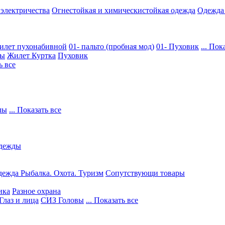
 электричества
Огнестойкая и химическистойкая одежда
Одежда
илет пухонабивной
01- пальто (пробная мод)
01- Пуховик
... Пок
ры
Жилет
Куртка
Пуховик
ь все
лы
... Показать все
дежды
ежда Рыбалка. Охота. Туризм
Сопутствующи товары
ика
Разное охрана
Глаз и лица
СИЗ Головы
... Показать все