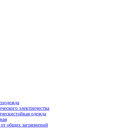
ецодежда
ического электричества
ическистойкая одежда
ная
 от общих загрязнений