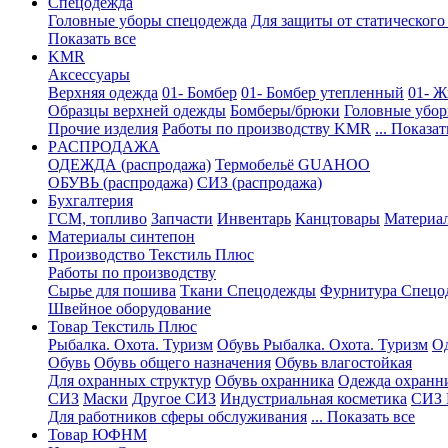
Спецодежда
Головные уборы спецодежда
Для защиты от статического
Показать все
KMR
Аксессуары
Верхняя одежда
01- Бомбер
01- Бомбер утепленный
01- Ж
Образцы верхней одежды
Бомберы/брюки
Головные убо
Прочие изделия
Работы по производству KMR
... Показат
PАСПРОДАЖА
ОДЕЖДА (распродажа)
Термобельё GUAHOO
ОБУВЬ (распродажа)
СИЗ (распродажа)
Бухгалтерия
ГСМ, топливо
Запчасти
Инвентарь
Канцтовары
Материа
Материалы синтепон
Производство Текстиль Плюс
Работы по производству
Сырье для пошива
Ткани Спецодежды
Фурнитура Спецо
Швейное оборудование
Товар Текстиль Плюс
Рыбалка. Охота. Туризм
Обувь Рыбалка. Охота. Туризм
Од
Обувь
Обувь общего назначения
Обувь влагостойкая
Для охранных структур
Обувь охранника
Одежда охранн
СИЗ
Маски
Другое СИЗ
Индустриальная косметика
СИЗ 
Для работников сферы обслуживания
... Показать все
Товар ЮФНМ