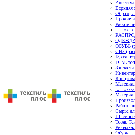
Аксессу
Верхняя 
Образцы 
Прочие и
Работы п
... Показа
PАСПР
ОДЕЖДА 
ОБУВЬ (р
СИЗ (рас
Бухгалте
ГСМ, то
Запчасти
Инвента
Канцтов
Материа
... Показа
Материа
Производ
Работы п
Сырье дл
Швейное
Товар Те
Рыбалка.
Обувь