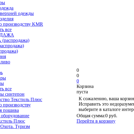
ары
одежда
верхней одежды
зделия
о производству KMR
ть все
ОДАЖА
(распродажа)
аспродажа)
продажа)
рия
пливо
0
рь
0
ары
0
лы
Корзина
ть все
пуста
лы синтепон
К сожалению, ваша корзин
ство Текстиль Плюс
Исправить это недоразуме
о производству
выберите в каталоге инте
я пошива
 оборудование
Общая сумма:
0 руб.
кстиль Плюс
Перейти в корзину
 Охота. Туризм