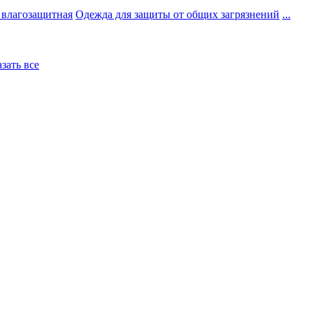
 влагозащитная
Одежда для защиты от общих загрязнений
...
азать все