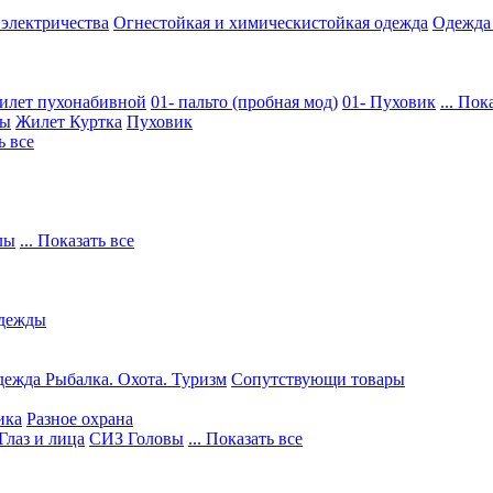
 электричества
Огнестойкая и химическистойкая одежда
Одежда
илет пухонабивной
01- пальто (пробная мод)
01- Пуховик
... Пок
ры
Жилет
Куртка
Пуховик
ь все
лы
... Показать все
дежды
ежда Рыбалка. Охота. Туризм
Сопутствующи товары
ика
Разное охрана
Глаз и лица
СИЗ Головы
... Показать все