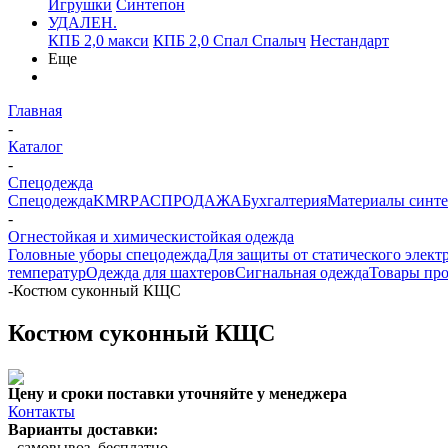
Игрушки
Синтепон
УДАЛЕН.
КПБ 2,0 макси
КПБ 2,0 Спал Спалыч
Нестандарт
Еще
Главная
-
Каталог
-
Спецодежда
Спецодежда
KMR
PАСПРОДАЖА
Бухгалтерия
Материалы синт
-
Огнестойкая и химическистойкая одежда
Головные уборы спецодежда
Для защиты от статического элект
температур
Одежда для шахтеров
Сигнальная одежда
Товары пр
-
Костюм суконный КЩС
Костюм суконный КЩС
Цену и сроки поставки уточняйте у менеджера
Контакты
Варианты доставки:
- самовывоз, бесплатно