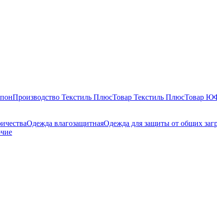
епон
Производство Текстиль Плюс
Товар Текстиль Плюс
Товар 
ричества
Одежда влагозащитная
Одежда для защиты от общих заг
очие