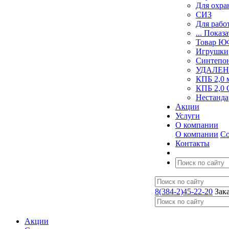
Для охра
СИЗ
Для рабо
... Показа
Товар 
Игрушки
Синтепо
УДАЛЕН
КПБ 2,0 
КПБ 2,0 
Нестанда
Акции
Услуги
О компании
О компании
Со
Контакты
8(384-2)45-22-20
Зак
Акции