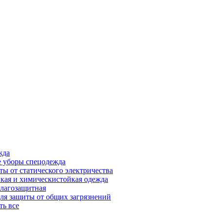
жда
 уборы спецодежда
ты от статического электричества
кая и химическистойкая одежда
лагозащитная
ля защиты от общих загрязнений
ть все