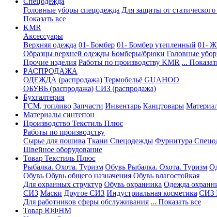
Спецодежда
Головные уборы спецодежда
Для защиты от статического
Показать все
KMR
Аксессуары
Верхняя одежда
01- Бомбер
01- Бомбер утепленный
01- Ж
Образцы верхней одежды
Бомберы/брюки
Головные убо
Прочие изделия
Работы по производству KMR
... Показат
PАСПРОДАЖА
ОДЕЖДА (распродажа)
Термобельё GUAHOO
ОБУВЬ (распродажа)
СИЗ (распродажа)
Бухгалтерия
ГСМ, топливо
Запчасти
Инвентарь
Канцтовары
Материа
Материалы синтепон
Производство Текстиль Плюс
Работы по производству
Сырье для пошива
Ткани Спецодежды
Фурнитура Спецо
Швейное оборудование
Товар Текстиль Плюс
Рыбалка. Охота. Туризм
Обувь Рыбалка. Охота. Туризм
Од
Обувь
Обувь общего назначения
Обувь влагостойкая
Для охранных структур
Обувь охранника
Одежда охранн
СИЗ
Маски
Другое СИЗ
Индустриальная косметика
СИЗ 
Для работников сферы обслуживания
... Показать все
Товар ЮФНМ