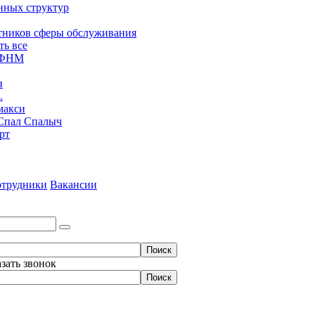
нных структур
тников сферы обслуживания
ть все
ЮФНМ
н
.
макси
Спал Спалыч
рт
трудники
Вакансии
азать звонок