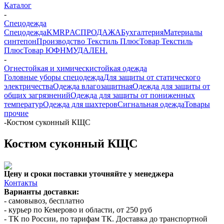
Каталог
-
Спецодежда
Спецодежда
KMR
PАСПРОДАЖА
Бухгалтерия
Материалы
синтепон
Производство Текстиль Плюс
Товар Текстиль
Плюс
Товар ЮФНМ
УДАЛЕН.
-
Огнестойкая и химическистойкая одежда
Головные уборы спецодежда
Для защиты от статического
электричества
Одежда влагозащитная
Одежда для защиты от
общих загрязнений
Одежда для защиты от пониженных
температур
Одежда для шахтеров
Сигнальная одежда
Товары
прочие
-
Костюм суконный КЩС
Костюм суконный КЩС
Цену и сроки поставки уточняйте у менеджера
Контакты
Варианты доставки:
- самовывоз, бесплатно
- курьер по Кемерово и области, от 250 руб
- ТК по России, по тарифам ТК. Доставка до транспортной