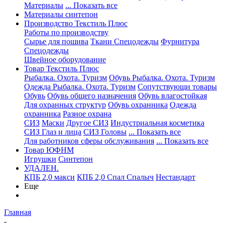
Материалы
... Показать все
Материалы синтепон
Производство Текстиль Плюс
Работы по производству
Сырье для пошива
Ткани Спецодежды
Фурнитура
Спецодежды
Швейное оборудование
Товар Текстиль Плюс
Рыбалка. Охота. Туризм
Обувь Рыбалка. Охота. Туризм
Одежда Рыбалка. Охота. Туризм
Сопутствующи товары
Обувь
Обувь общего назначения
Обувь влагостойкая
Для охранных структур
Обувь охранника
Одежда
охранника
Разное охрана
СИЗ
Маски
Другое СИЗ
Индустриальная косметика
СИЗ Глаз и лица
СИЗ Головы
... Показать все
Для работников сферы обслуживания
... Показать все
Товар ЮФНМ
Игрушки
Синтепон
УДАЛЕН.
КПБ 2,0 макси
КПБ 2,0 Спал Спалыч
Нестандарт
Еще
Главная
-