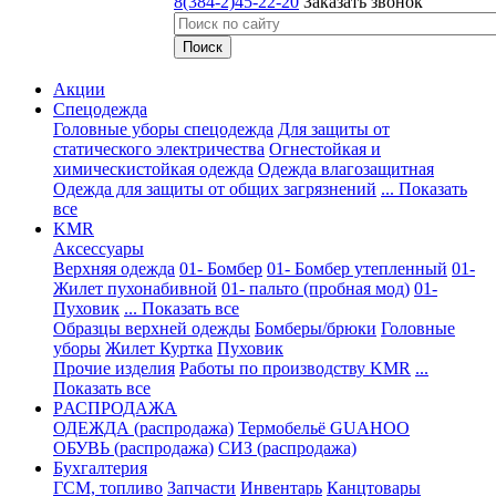
8(384-2)45-22-20
Заказать звонок
Акции
Спецодежда
Головные уборы спецодежда
Для защиты от
статического электричества
Огнестойкая и
химическистойкая одежда
Одежда влагозащитная
Одежда для защиты от общих загрязнений
... Показать
все
KMR
Аксессуары
Верхняя одежда
01- Бомбер
01- Бомбер утепленный
01-
Жилет пухонабивной
01- пальто (пробная мод)
01-
Пуховик
... Показать все
Образцы верхней одежды
Бомберы/брюки
Головные
уборы
Жилет
Куртка
Пуховик
Прочие изделия
Работы по производству KMR
...
Показать все
PАСПРОДАЖА
ОДЕЖДА (распродажа)
Термобельё GUAHOO
ОБУВЬ (распродажа)
СИЗ (распродажа)
Бухгалтерия
ГСМ, топливо
Запчасти
Инвентарь
Канцтовары