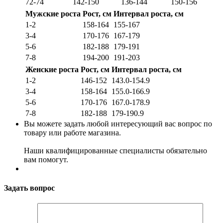
72-74
142-150
136-144
150-156
Мужские роста
Рост, см
Интервал роста, см
1-2
158-164
155-167
3-4
170-176
167-179
5-6
182-188
179-191
7-8
194-200
191-203
Женские роста
Рост, см
Интервал роста, см
1-2
146-152
143.0-154.9
3-4
158-164
155.0-166.9
5-6
170-176
167.0-178.9
7-8
182-188
179-190.9
Вы можете задать любой интересующий вас вопрос по
товару или работе магазина.
Наши квалифицированные специалисты обязательно
вам помогут.
Задать вопрос