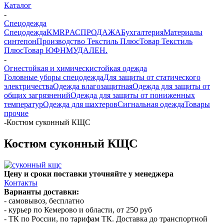
Каталог
-
Спецодежда
Спецодежда
KMR
PАСПРОДАЖА
Бухгалтерия
Материалы
синтепон
Производство Текстиль Плюс
Товар Текстиль
Плюс
Товар ЮФНМ
УДАЛЕН.
-
Огнестойкая и химическистойкая одежда
Головные уборы спецодежда
Для защиты от статического
электричества
Одежда влагозащитная
Одежда для защиты от
общих загрязнений
Одежда для защиты от пониженных
температур
Одежда для шахтеров
Сигнальная одежда
Товары
прочие
-
Костюм суконный КЩС
Костюм суконный КЩС
Цену и сроки поставки уточняйте у менеджера
Контакты
Варианты доставки:
- самовывоз, бесплатно
- курьер по Кемерово и области, от 250 руб
- ТК по России, по тарифам ТК. Доставка до транспортной