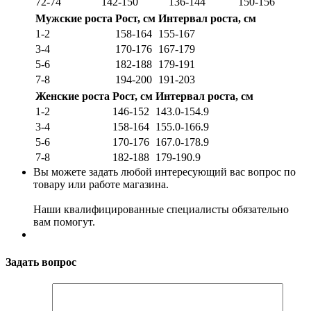
72-74
142-150
136-144
150-156
Мужские роста
Рост, см
Интервал роста, см
1-2
158-164
155-167
3-4
170-176
167-179
5-6
182-188
179-191
7-8
194-200
191-203
Женские роста
Рост, см
Интервал роста, см
1-2
146-152
143.0-154.9
3-4
158-164
155.0-166.9
5-6
170-176
167.0-178.9
7-8
182-188
179-190.9
Вы можете задать любой интересующий вас вопрос по
товару или работе магазина.
Наши квалифицированные специалисты обязательно
вам помогут.
Задать вопрос