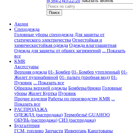
8(384-2)45-22-20
Заказать звонок
Акции
Спецодежда
Головные уборы спецодежда
Для защиты от
статического электричества
Огнестойкая и
химическистойкая одежда
Одежда влагозащитная
Одежда для защиты от общих загрязнений
... Показать
все
KMR
Аксессуары
Верхняя одежда
01- Бомбер
01- Бомбер утепленный
01-
Жилет пухонабивной
01- пальто (пробная мод)
01-
Пуховик
... Показать все
Образцы верхней одежды
Бомберы/брюки
Головные
уборы
Жилет
Куртка
Пуховик
Прочие изделия
Работы по производству KMR
...
Показать все
PАСПРОДАЖА
ОДЕЖДА (распродажа)
Термобельё GUAHOO
ОБУВЬ (распродажа)
СИЗ (распродажа)
Бухгалтерия
ГСМ, топливо
Запчасти
Инвентарь
Канцтовары