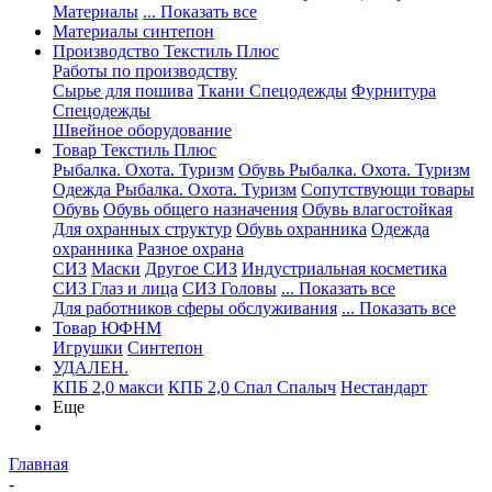
Материалы
... Показать все
Материалы синтепон
Производство Текстиль Плюс
Работы по производству
Сырье для пошива
Ткани Спецодежды
Фурнитура
Спецодежды
Швейное оборудование
Товар Текстиль Плюс
Рыбалка. Охота. Туризм
Обувь Рыбалка. Охота. Туризм
Одежда Рыбалка. Охота. Туризм
Сопутствующи товары
Обувь
Обувь общего назначения
Обувь влагостойкая
Для охранных структур
Обувь охранника
Одежда
охранника
Разное охрана
СИЗ
Маски
Другое СИЗ
Индустриальная косметика
СИЗ Глаз и лица
СИЗ Головы
... Показать все
Для работников сферы обслуживания
... Показать все
Товар ЮФНМ
Игрушки
Синтепон
УДАЛЕН.
КПБ 2,0 макси
КПБ 2,0 Спал Спалыч
Нестандарт
Еще
Главная
-