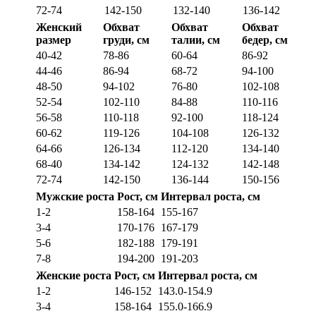
72-74
142-150
132-140
136-142
Женский
Обхват
Обхват
Обхват
размер
груди, см
талии, см
бедер, см
40-42
78-86
60-64
86-92
44-46
86-94
68-72
94-100
48-50
94-102
76-80
102-108
52-54
102-110
84-88
110-116
56-58
110-118
92-100
118-124
60-62
119-126
104-108
126-132
64-66
126-134
112-120
134-140
68-40
134-142
124-132
142-148
72-74
142-150
136-144
150-156
Мужские роста
Рост, см
Интервал роста, см
1-2
158-164
155-167
3-4
170-176
167-179
5-6
182-188
179-191
7-8
194-200
191-203
Женские роста
Рост, см
Интервал роста, см
1-2
146-152
143.0-154.9
3-4
158-164
155.0-166.9