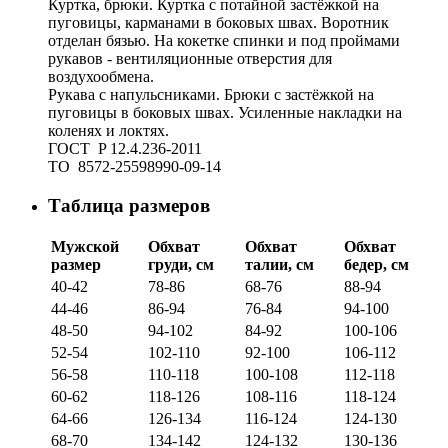
Куртка, брюки. Куртка с потайной застёжкой на
пуговицы, карманами в боковых швах. Воротник
отделан бязью. На кокетке спинки и под проймами
рукавов - вентиляционные отверстия для
воздухообмена.
Рукава с напульсниками. Брюки с застёжкой на
пуговицы в боковых швах. Усиленные накладки на
коленях и локтях.
ГOCT P 12.4.236-2011
TO 8572-25598990-09-14
Таблица размеров
Мужской
Обхват
Обхват
Обхват
размер
груди, см
талии, см
бедер, см
40-42
78-86
68-76
88-94
44-46
86-94
76-84
94-100
48-50
94-102
84-92
100-106
52-54
102-110
92-100
106-112
56-58
110-118
100-108
112-118
60-62
118-126
108-116
118-124
64-66
126-134
116-124
124-130
68-70
134-142
124-132
130-136