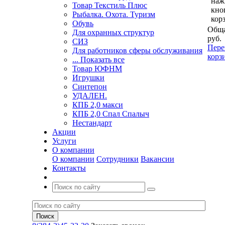
наж
Товар Текстиль Плюс
кно
Рыбалка. Охота. Туризм
кор
Обувь
Обща
Для охранных структур
руб.
СИЗ
Пере
Для работников сферы обслуживания
корз
... Показать все
Товар ЮФНМ
Игрушки
Синтепон
УДАЛЕН.
КПБ 2,0 макси
КПБ 2,0 Спал Спалыч
Нестандарт
Акции
Услуги
О компании
О компании
Сотрудники
Вакансии
Контакты