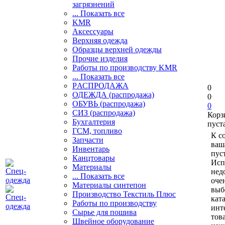
загрязнений
... Показать все
KMR
Аксессуары
Верхняя одежда
Образцы верхней одежды
Прочие изделия
Работы по производству KMR
... Показать все
PАСПРОДАЖА
0
ОДЕЖДА (распродажа)
0
ОБУВЬ (распродажа)
0
СИЗ (распродажа)
Корз
Бухгалтерия
пуст
ГСМ, топливо
К с
Запчасти
ваш
Инвентарь
пуст
Канцтовары
Исп
Материалы
нед
... Показать все
оче
Материалы синтепон
выб
Производство Текстиль Плюс
кат
Работы по производству
инт
Сырье для пошива
тов
Швейное оборудование