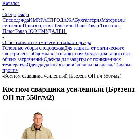
Каталог
-
Спецодежда
Спецодежда
KMR
PАСПРОДАЖА
Бухгалтерия
Материалы
синтепон
Производство Текстиль Плюс
Товар Текстиль
Плюс
Товар ЮФНМ
УДАЛЕН.
-
Огнестойкая и химическистойкая одежда
Головные уборы спецодежда
Для защиты от статического
электричества
Одежда влагозащитная
Одежда для защиты от
общих загрязнений
Одежда для защиты от пониженных
температур
Одежда для шахтеров
Сигнальная одежда
Товары
прочие
-
Костюм сварщика усиленный (Брезент ОП пл 550г/м2)
Костюм сварщика усиленный (Брезент
ОП пл 550г/м2)