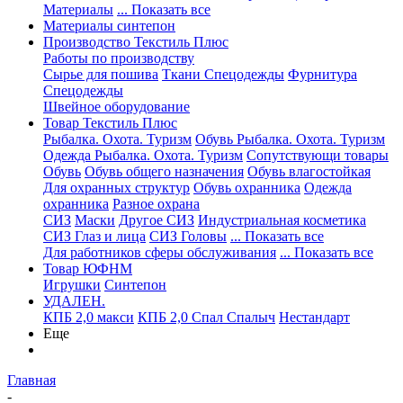
Материалы
... Показать все
Материалы синтепон
Производство Текстиль Плюс
Работы по производству
Сырье для пошива
Ткани Спецодежды
Фурнитура
Спецодежды
Швейное оборудование
Товар Текстиль Плюс
Рыбалка. Охота. Туризм
Обувь Рыбалка. Охота. Туризм
Одежда Рыбалка. Охота. Туризм
Сопутствующи товары
Обувь
Обувь общего назначения
Обувь влагостойкая
Для охранных структур
Обувь охранника
Одежда
охранника
Разное охрана
СИЗ
Маски
Другое СИЗ
Индустриальная косметика
СИЗ Глаз и лица
СИЗ Головы
... Показать все
Для работников сферы обслуживания
... Показать все
Товар ЮФНМ
Игрушки
Синтепон
УДАЛЕН.
КПБ 2,0 макси
КПБ 2,0 Спал Спалыч
Нестандарт
Еще
Главная
-