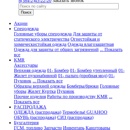
8(384-2)45-22-20
Заказать звонок
Акции
Спецодежда
Головные уборы спецодежда
Для защиты от
статического электричества
Огнестойкая и
химическистойкая одежда
Одежда влагозащитная
Одежда для защиты от общих загрязнений
... Показать
все
KMR
Аксессуары
Верхняя одежда
01- Бомбер
01- Бомбер утепленный
01-
Жилет пухонабивной
01- пальто (пробная мод)
01-
Пуховик
... Показать все
Образцы верхней одежды
Бомберы/брюки
Головные
уборы
Жилет
Куртка
Пуховик
Прочие изделия
Работы по производству KMR
...
Показать все
PАСПРОДАЖА
ОДЕЖДА (распродажа)
Термобельё GUAHOO
ОБУВЬ (распродажа)
СИЗ (распродажа)
Бухгалтерия
ГСМ, топливо
Запчасти
Инвентарь
Канцтовары