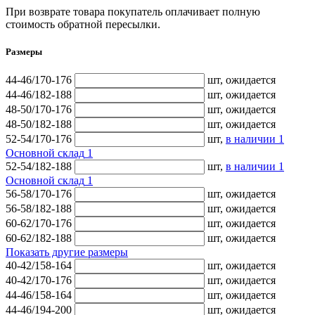
При возврате товара покупатель оплачивает полную
стоимость обратной пересылки.
Размеры
44-46/170-176
шт,
ожидается
44-46/182-188
шт,
ожидается
48-50/170-176
шт,
ожидается
48-50/182-188
шт,
ожидается
52-54/170-176
шт,
в наличии
1
Основной склад
1
52-54/182-188
шт,
в наличии
1
Основной склад
1
56-58/170-176
шт,
ожидается
56-58/182-188
шт,
ожидается
60-62/170-176
шт,
ожидается
60-62/182-188
шт,
ожидается
Показать другие размеры
40-42/158-164
шт,
ожидается
40-42/170-176
шт,
ожидается
44-46/158-164
шт,
ожидается
44-46/194-200
шт,
ожидается