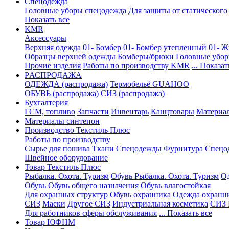
Спецодежда
Головные уборы спецодежда
Для защиты от статического
Показать все
KMR
Аксессуары
Верхняя одежда
01- Бомбер
01- Бомбер утепленный
01- Ж
Образцы верхней одежды
Бомберы/брюки
Головные убо
Прочие изделия
Работы по производству KMR
... Показат
PАСПРОДАЖА
ОДЕЖДА (распродажа)
Термобельё GUAHOO
ОБУВЬ (распродажа)
СИЗ (распродажа)
Бухгалтерия
ГСМ, топливо
Запчасти
Инвентарь
Канцтовары
Материа
Материалы синтепон
Производство Текстиль Плюс
Работы по производству
Сырье для пошива
Ткани Спецодежды
Фурнитура Спецо
Швейное оборудование
Товар Текстиль Плюс
Рыбалка. Охота. Туризм
Обувь Рыбалка. Охота. Туризм
Од
Обувь
Обувь общего назначения
Обувь влагостойкая
Для охранных структур
Обувь охранника
Одежда охранн
СИЗ
Маски
Другое СИЗ
Индустриальная косметика
СИЗ 
Для работников сферы обслуживания
... Показать все
Товар ЮФНМ