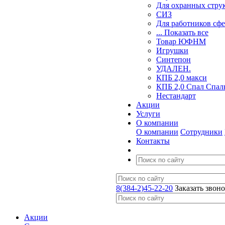
Для охранных стру
СИЗ
Для работников сф
... Показать все
Товар ЮФНМ
Игрушки
Синтепон
УДАЛЕН.
КПБ 2,0 макси
КПБ 2,0 Спал Спал
Нестандарт
Акции
Услуги
О компании
О компании
Сотрудники
Контакты
8(384-2)45-22-20
Заказать звон
Акции