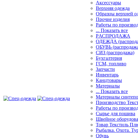
Аксессуары
Верхняя одежда
Образцы верхней 
Прочие изделия
Работы по произво
... Показать все
PАСПРОДАЖА
ОДЕЖДА (распрод
ОБУВЬ (распродажа
СИЗ (распродажа)
Бухгалтерия
ГСМ, топливо
Запчасти
Инвентарь
Канцтовары
Материалы
... Показать все
Материалы синтеп
Производство Текс
Работы по произво
Сырье для пошива
Швейное оборудов
Товар Текстиль Пл
Рыбалка. Охота. Ту
Обувь