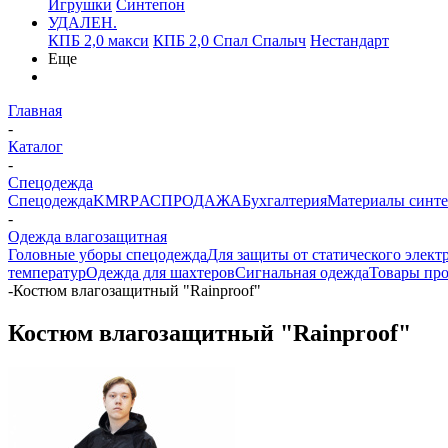
Игрушки
Синтепон
УДАЛЕН.
КПБ 2,0 макси
КПБ 2,0 Спал Спалыч
Нестандарт
Еще
Главная
-
Каталог
-
Спецодежда
Спецодежда
KMR
PАСПРОДАЖА
Бухгалтерия
Материалы синт
-
Одежда влагозащитная
Головные уборы спецодежда
Для защиты от статического элект
температур
Одежда для шахтеров
Сигнальная одежда
Товары пр
-
Костюм влагозащитный "Rainproof"
Костюм влагозащитный "Rainproof"