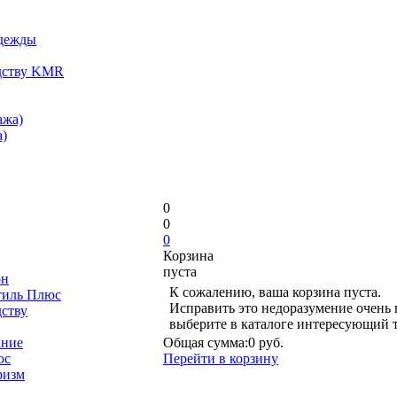
одежды
дству KMR
ажа)
)
0
0
0
Корзина
пуста
он
К сожалению, ваша корзина пуста.
тиль Плюс
Исправить это недоразумение очень 
дству
выберите в каталоге интересующий 
ание
Общая сумма:
0 руб.
юс
Перейти в корзину
ризм