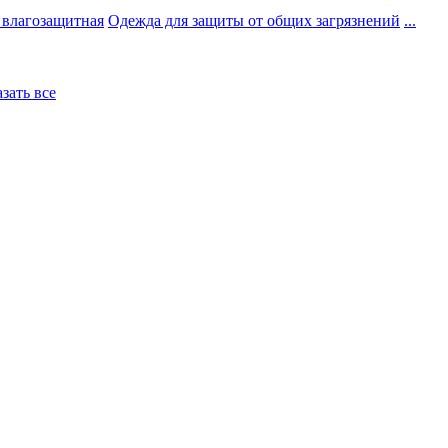
 влагозащитная
Одежда для защиты от общих загрязнений
...
азать все