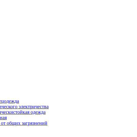
ецодежда
ического электричества
ическистойкая одежда
ная
 от общих загрязнений