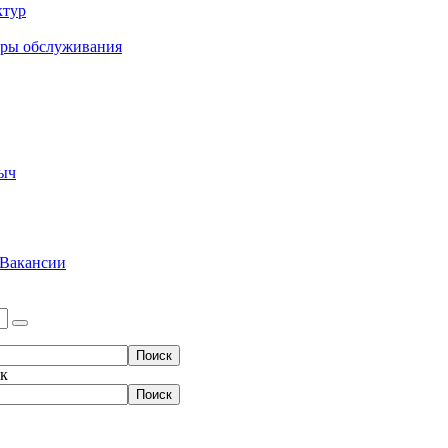
ктур
еры обслуживания
ыч
Вакансии
ок