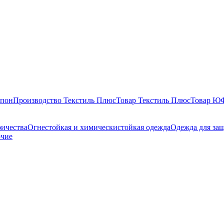
епон
Производство Текстиль Плюс
Товар Текстиль Плюс
Товар 
ричества
Огнестойкая и химическистойкая одежда
Одежда для за
очие