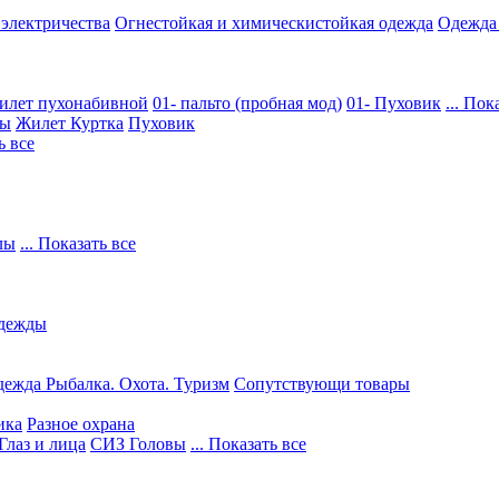
 электричества
Огнестойкая и химическистойкая одежда
Одежда
илет пухонабивной
01- пальто (пробная мод)
01- Пуховик
... Пок
ры
Жилет
Куртка
Пуховик
ь все
лы
... Показать все
дежды
ежда Рыбалка. Охота. Туризм
Сопутствующи товары
ика
Разное охрана
Глаз и лица
СИЗ Головы
... Показать все