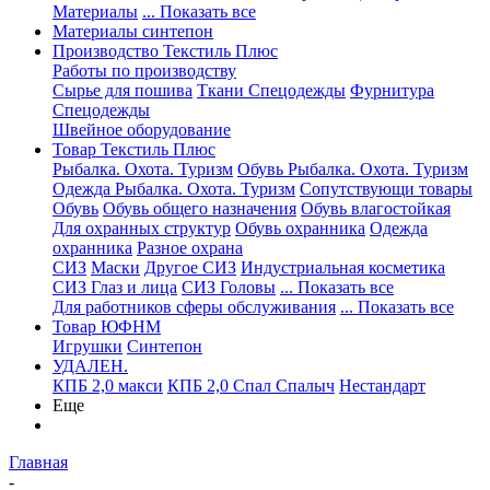
Материалы
... Показать все
Материалы синтепон
Производство Текстиль Плюс
Работы по производству
Сырье для пошива
Ткани Спецодежды
Фурнитура
Спецодежды
Швейное оборудование
Товар Текстиль Плюс
Рыбалка. Охота. Туризм
Обувь Рыбалка. Охота. Туризм
Одежда Рыбалка. Охота. Туризм
Сопутствующи товары
Обувь
Обувь общего назначения
Обувь влагостойкая
Для охранных структур
Обувь охранника
Одежда
охранника
Разное охрана
СИЗ
Маски
Другое СИЗ
Индустриальная косметика
СИЗ Глаз и лица
СИЗ Головы
... Показать все
Для работников сферы обслуживания
... Показать все
Товар ЮФНМ
Игрушки
Синтепон
УДАЛЕН.
КПБ 2,0 макси
КПБ 2,0 Спал Спалыч
Нестандарт
Еще
Главная
-