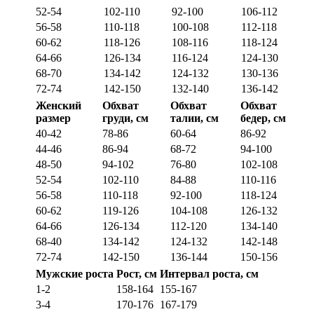
52-54
102-110
92-100
106-112
56-58
110-118
100-108
112-118
60-62
118-126
108-116
118-124
64-66
126-134
116-124
124-130
68-70
134-142
124-132
130-136
72-74
142-150
132-140
136-142
Женский
Обхват
Обхват
Обхват
размер
груди, см
талии, см
бедер, см
40-42
78-86
60-64
86-92
44-46
86-94
68-72
94-100
48-50
94-102
76-80
102-108
52-54
102-110
84-88
110-116
56-58
110-118
92-100
118-124
60-62
119-126
104-108
126-132
64-66
126-134
112-120
134-140
68-40
134-142
124-132
142-148
72-74
142-150
136-144
150-156
Мужские роста
Рост, см
Интервал роста, см
1-2
158-164
155-167
3-4
170-176
167-179