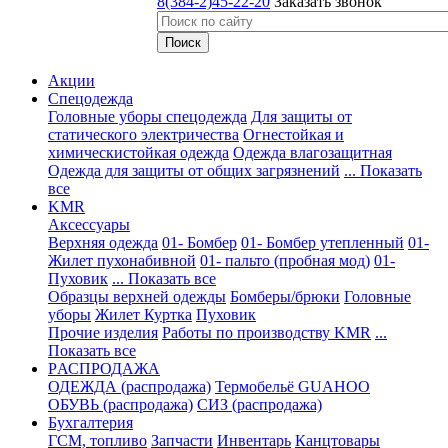
8(384-2)45-22-20
Заказать звонок
Акции
Спецодежда
Головные уборы спецодежда
Для защиты от
статического электричества
Огнестойкая и
химическистойкая одежда
Одежда влагозащитная
Одежда для защиты от общих загрязнений
... Показать
все
KMR
Аксессуары
Верхняя одежда
01- Бомбер
01- Бомбер утепленный
01-
Жилет пухонабивной
01- пальто (пробная мод)
01-
Пуховик
... Показать все
Образцы верхней одежды
Бомберы/брюки
Головные
уборы
Жилет
Куртка
Пуховик
Прочие изделия
Работы по производству KMR
...
Показать все
PАСПРОДАЖА
ОДЕЖДА (распродажа)
Термобельё GUAHOO
ОБУВЬ (распродажа)
СИЗ (распродажа)
Бухгалтерия
ГСМ, топливо
Запчасти
Инвентарь
Канцтовары