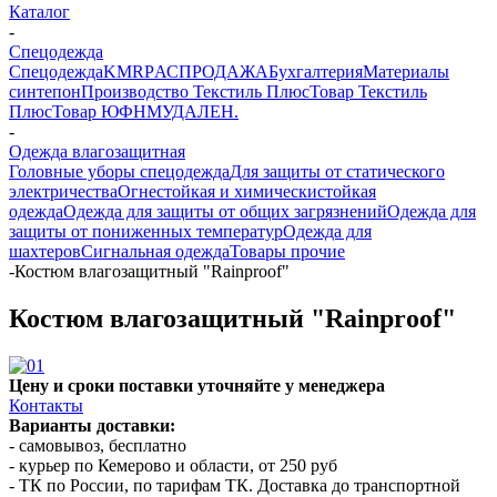
Каталог
-
Спецодежда
Спецодежда
KMR
PАСПРОДАЖА
Бухгалтерия
Материалы
синтепон
Производство Текстиль Плюс
Товар Текстиль
Плюс
Товар ЮФНМ
УДАЛЕН.
-
Одежда влагозащитная
Головные уборы спецодежда
Для защиты от статического
электричества
Огнестойкая и химическистойкая
одежда
Одежда для защиты от общих загрязнений
Одежда для
защиты от пониженных температур
Одежда для
шахтеров
Сигнальная одежда
Товары прочие
-
Костюм влагозащитный "Rainproof"
Костюм влагозащитный "Rainproof"
Цену и сроки поставки уточняйте у менеджера
Контакты
Варианты доставки:
- самовывоз, бесплатно
- курьер по Кемерово и области, от 250 руб
- ТК по России, по тарифам ТК. Доставка до транспортной