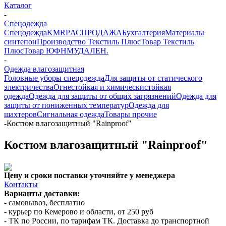
Каталог
-
Спецодежда
Спецодежда
KMR
PАСПРОДАЖА
Бухгалтерия
Материалы
синтепон
Производство Текстиль Плюс
Товар Текстиль
Плюс
Товар ЮФНМ
УДАЛЕН.
-
Одежда влагозащитная
Головные уборы спецодежда
Для защиты от статического
электричества
Огнестойкая и химическистойкая
одежда
Одежда для защиты от общих загрязнений
Одежда для
защиты от пониженных температур
Одежда для
шахтеров
Сигнальная одежда
Товары прочие
-
Костюм влагозащитный "Rainproof"
Костюм влагозащитный "Rainproof"
Цену и сроки поставки уточняйте у менеджера
Контакты
Варианты доставки:
- самовывоз, бесплатно
- курьер по Кемерово и области, от 250 руб
- ТК по России, по тарифам ТК. Доставка до транспортной