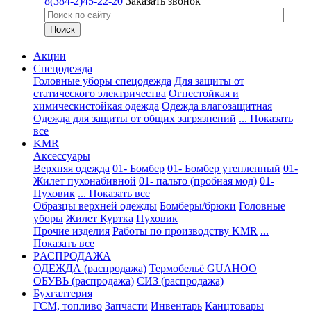
8(384-2)45-22-20
Заказать звонок
Акции
Спецодежда
Головные уборы спецодежда
Для защиты от
статического электричества
Огнестойкая и
химическистойкая одежда
Одежда влагозащитная
Одежда для защиты от общих загрязнений
... Показать
все
KMR
Аксессуары
Верхняя одежда
01- Бомбер
01- Бомбер утепленный
01-
Жилет пухонабивной
01- пальто (пробная мод)
01-
Пуховик
... Показать все
Образцы верхней одежды
Бомберы/брюки
Головные
уборы
Жилет
Куртка
Пуховик
Прочие изделия
Работы по производству KMR
...
Показать все
PАСПРОДАЖА
ОДЕЖДА (распродажа)
Термобельё GUAHOO
ОБУВЬ (распродажа)
СИЗ (распродажа)
Бухгалтерия
ГСМ, топливо
Запчасти
Инвентарь
Канцтовары