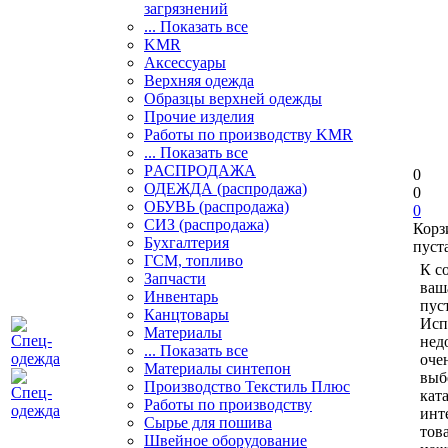
загрязнений
... Показать все
KMR
Аксессуары
Верхняя одежда
Образцы верхней одежды
Прочие изделия
Работы по производству KMR
... Показать все
PАСПРОДАЖА
0
ОДЕЖДА (распродажа)
0
ОБУВЬ (распродажа)
0
СИЗ (распродажа)
Корз
Бухгалтерия
пуст
ГСМ, топливо
К с
Запчасти
ваш
Инвентарь
пуст
Канцтовары
Исп
Материалы
нед
... Показать все
оче
Материалы синтепон
выб
Производство Текстиль Плюс
кат
Работы по производству
инт
Сырье для пошива
тов
Швейное оборудование