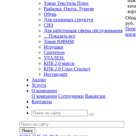
наж
Товар Текстиль Плюс
кно
Рыбалка. Охота. Туризм
кор
Обувь
Обща
Для охранных структур
руб.
СИЗ
Пере
Для работников сферы обслуживания
корз
... Показать все
Товар ЮФНМ
Игрушки
Синтепон
УДАЛЕН.
КПБ 2,0 макси
КПБ 2,0 Спал Спалыч
Нестандарт
Акции
Услуги
О компании
О компании
Сотрудники
Вакансии
Контакты