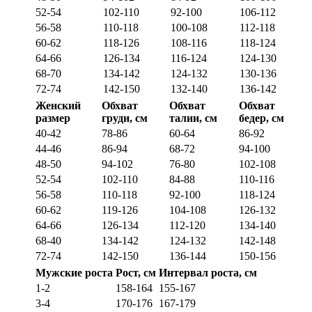
52-54
102-110
92-100
106-112
56-58
110-118
100-108
112-118
60-62
118-126
108-116
118-124
64-66
126-134
116-124
124-130
68-70
134-142
124-132
130-136
72-74
142-150
132-140
136-142
Женский
Обхват
Обхват
Обхват
размер
груди, см
талии, см
бедер, см
40-42
78-86
60-64
86-92
44-46
86-94
68-72
94-100
48-50
94-102
76-80
102-108
52-54
102-110
84-88
110-116
56-58
110-118
92-100
118-124
60-62
119-126
104-108
126-132
64-66
126-134
112-120
134-140
68-40
134-142
124-132
142-148
72-74
142-150
136-144
150-156
Мужские роста
Рост, см
Интервал роста, см
1-2
158-164
155-167
3-4
170-176
167-179