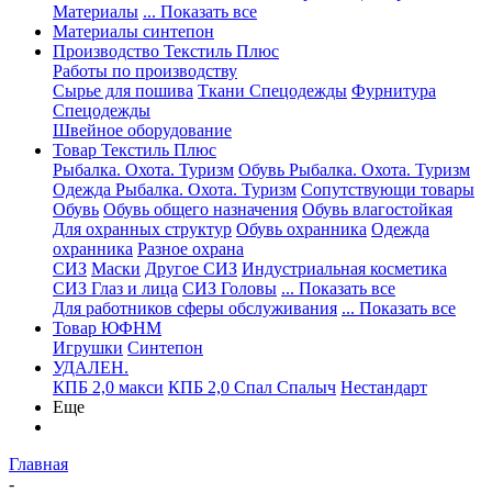
Материалы
... Показать все
Материалы синтепон
Производство Текстиль Плюс
Работы по производству
Сырье для пошива
Ткани Спецодежды
Фурнитура
Спецодежды
Швейное оборудование
Товар Текстиль Плюс
Рыбалка. Охота. Туризм
Обувь Рыбалка. Охота. Туризм
Одежда Рыбалка. Охота. Туризм
Сопутствующи товары
Обувь
Обувь общего назначения
Обувь влагостойкая
Для охранных структур
Обувь охранника
Одежда
охранника
Разное охрана
СИЗ
Маски
Другое СИЗ
Индустриальная косметика
СИЗ Глаз и лица
СИЗ Головы
... Показать все
Для работников сферы обслуживания
... Показать все
Товар ЮФНМ
Игрушки
Синтепон
УДАЛЕН.
КПБ 2,0 макси
КПБ 2,0 Спал Спалыч
Нестандарт
Еще
Главная
-