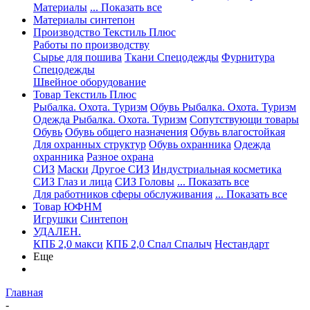
Материалы
... Показать все
Материалы синтепон
Производство Текстиль Плюс
Работы по производству
Сырье для пошива
Ткани Спецодежды
Фурнитура
Спецодежды
Швейное оборудование
Товар Текстиль Плюс
Рыбалка. Охота. Туризм
Обувь Рыбалка. Охота. Туризм
Одежда Рыбалка. Охота. Туризм
Сопутствующи товары
Обувь
Обувь общего назначения
Обувь влагостойкая
Для охранных структур
Обувь охранника
Одежда
охранника
Разное охрана
СИЗ
Маски
Другое СИЗ
Индустриальная косметика
СИЗ Глаз и лица
СИЗ Головы
... Показать все
Для работников сферы обслуживания
... Показать все
Товар ЮФНМ
Игрушки
Синтепон
УДАЛЕН.
КПБ 2,0 макси
КПБ 2,0 Спал Спалыч
Нестандарт
Еще
Главная
-