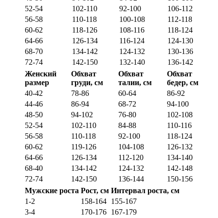
52-54
102-110
92-100
106-112
56-58
110-118
100-108
112-118
60-62
118-126
108-116
118-124
64-66
126-134
116-124
124-130
68-70
134-142
124-132
130-136
72-74
142-150
132-140
136-142
Женский
Обхват
Обхват
Обхват
размер
груди, см
талии, см
бедер, см
40-42
78-86
60-64
86-92
44-46
86-94
68-72
94-100
48-50
94-102
76-80
102-108
52-54
102-110
84-88
110-116
56-58
110-118
92-100
118-124
60-62
119-126
104-108
126-132
64-66
126-134
112-120
134-140
68-40
134-142
124-132
142-148
72-74
142-150
136-144
150-156
Мужские роста
Рост, см
Интервал роста, см
1-2
158-164
155-167
3-4
170-176
167-179