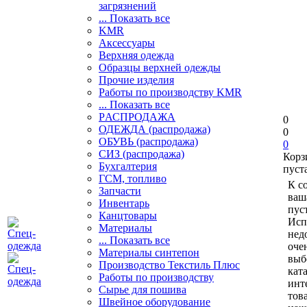
загрязнений
... Показать все
KMR
Аксессуары
Верхняя одежда
Образцы верхней одежды
Прочие изделия
Работы по производству KMR
... Показать все
PАСПРОДАЖА
0
ОДЕЖДА (распродажа)
0
ОБУВЬ (распродажа)
0
СИЗ (распродажа)
Корз
Бухгалтерия
пуст
ГСМ, топливо
К с
Запчасти
ваш
Инвентарь
пуст
Канцтовары
Исп
Материалы
нед
... Показать все
оче
Материалы синтепон
выб
Производство Текстиль Плюс
кат
Работы по производству
инт
Сырье для пошива
тов
Швейное оборудование