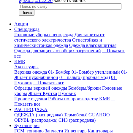
8(384-2)45-22-20
Заказать звонок
Акции
Спецодежда
Головные уборы спецодежда
Для защиты от
статического электричества
Огнестойкая и
химическистойкая одежда
Одежда влагозащитная
Одежда для защиты от общих загрязнений
... Показать
все
KMR
Аксессуары
Верхняя одежда
01- Бомбер
01- Бомбер утепленный
01-
Жилет пухонабивной
01- пальто (пробная мод)
01-
Пуховик
... Показать все
Образцы верхней одежды
Бомберы/брюки
Головные
уборы
Жилет
Куртка
Пуховик
Прочие изделия
Работы по производству KMR
...
Показать все
PАСПРОДАЖА
ОДЕЖДА (распродажа)
Термобельё GUAHOO
ОБУВЬ (распродажа)
СИЗ (распродажа)
Бухгалтерия
ГСМ, топливо
Запчасти
Инвентарь
Канцтовары