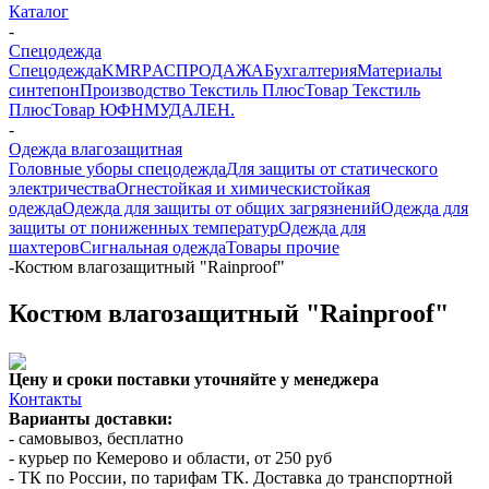
Каталог
-
Спецодежда
Спецодежда
KMR
PАСПРОДАЖА
Бухгалтерия
Материалы
синтепон
Производство Текстиль Плюс
Товар Текстиль
Плюс
Товар ЮФНМ
УДАЛЕН.
-
Одежда влагозащитная
Головные уборы спецодежда
Для защиты от статического
электричества
Огнестойкая и химическистойкая
одежда
Одежда для защиты от общих загрязнений
Одежда для
защиты от пониженных температур
Одежда для
шахтеров
Сигнальная одежда
Товары прочие
-
Костюм влагозащитный "Rainproof"
Костюм влагозащитный "Rainproof"
Цену и сроки поставки уточняйте у менеджера
Контакты
Варианты доставки:
- самовывоз, бесплатно
- курьер по Кемерово и области, от 250 руб
- ТК по России, по тарифам ТК. Доставка до транспортной