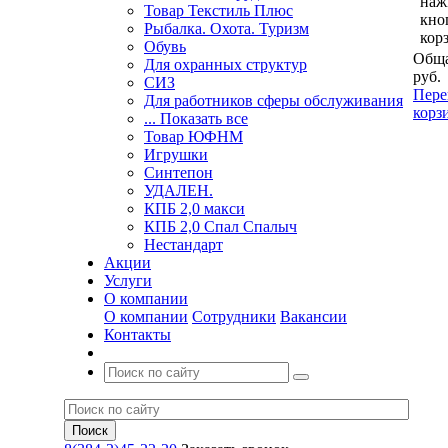
наж
Товар Текстиль Плюс
кно
Рыбалка. Охота. Туризм
кор
Обувь
Обща
Для охранных структур
руб.
СИЗ
Пере
Для работников сферы обслуживания
корз
... Показать все
Товар ЮФНМ
Игрушки
Синтепон
УДАЛЕН.
КПБ 2,0 макси
КПБ 2,0 Спал Спалыч
Нестандарт
Акции
Услуги
О компании
О компании
Сотрудники
Вакансии
Контакты