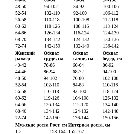
48-50
94-102
84-92
100-106
52-54
102-110
92-100
106-112
56-58
110-118
100-108
112-118
60-62
118-126
108-116
118-124
64-66
126-134
116-124
124-130
68-70
134-142
124-132
130-136
72-74
142-150
132-140
136-142
Женский
Обхват
Обхват
Обхват
размер
груди, см
талии, см
бедер, см
40-42
78-86
60-64
86-92
44-46
86-94
68-72
94-100
48-50
94-102
76-80
102-108
52-54
102-110
84-88
110-116
56-58
110-118
92-100
118-124
60-62
119-126
104-108
126-132
64-66
126-134
112-120
134-140
68-40
134-142
124-132
142-148
72-74
142-150
136-144
150-156
Мужские роста
Рост, см
Интервал роста, см
1-2
158-164
155-167