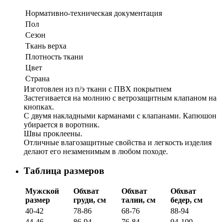
Нормативно-техническая документация
Пол
Сезон
Ткань верха
Плотность ткани
Цвет
Страна
Изготовлен из п/э ткани с ПВХ покрытием
Застегивается на молнию с ветрозащитным клапаном на
кнопках.
С двумя накладными карманами с клапанами. Капюшон
убирается в воротник.
Швы проклеены.
Отличные влагозащитные свойства и легкость изделия
делают его незаменимым в любом походе.
Таблица размеров
Мужской
Обхват
Обхват
Обхват
размер
груди, см
талии, см
бедер, см
40-42
78-86
68-76
88-94
44-46
86-94
76-84
94-100