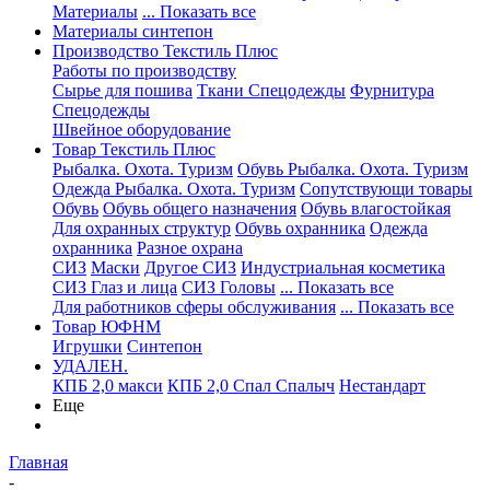
Материалы
... Показать все
Материалы синтепон
Производство Текстиль Плюс
Работы по производству
Сырье для пошива
Ткани Спецодежды
Фурнитура
Спецодежды
Швейное оборудование
Товар Текстиль Плюс
Рыбалка. Охота. Туризм
Обувь Рыбалка. Охота. Туризм
Одежда Рыбалка. Охота. Туризм
Сопутствующи товары
Обувь
Обувь общего назначения
Обувь влагостойкая
Для охранных структур
Обувь охранника
Одежда
охранника
Разное охрана
СИЗ
Маски
Другое СИЗ
Индустриальная косметика
СИЗ Глаз и лица
СИЗ Головы
... Показать все
Для работников сферы обслуживания
... Показать все
Товар ЮФНМ
Игрушки
Синтепон
УДАЛЕН.
КПБ 2,0 макси
КПБ 2,0 Спал Спалыч
Нестандарт
Еще
Главная
-