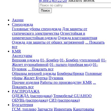
8(384-2)45-22-20
Заказать звонок
Акции
Спецодежда
Головные уборы спецодежда
Для защиты от
статического электричества
Огнестойкая и
химическистойкая одежда
Одежда влагозащитная
Одежда для защиты от общих загрязнений
... Показать
все
KMR
Аксессуары
Верхняя одежда
01- Бомбер
01- Бомбер утепленный
01-
Жилет пухонабивной
01- пальто (пробная мод)
01-
Пуховик
... Показать все
Образцы верхней одежды
Бомберы/брюки
Головные
уборы
Жилет
Куртка
Пуховик
Прочие изделия
Работы по производству KMR
...
Показать все
PАСПРОДАЖА
ОДЕЖДА (распродажа)
Термобельё GUAHOO
ОБУВЬ (распродажа)
СИЗ (распродажа)
Бухгалтерия
ГСМ, топливо
Запчасти
Инвентарь
Канцтовары