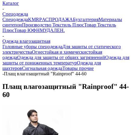
Каталог
-
Спецодежда
Спецодежда
KMR
PАСПРОДАЖА
Бухгалтерия
Материалы
синтепон
Производство Текстиль Плюс
Товар Текстиль
Плюс
Товар ЮФНМ
УДАЛЕН.
-
Одежда влагозащитная
Головные уборы спецодежда
Для защиты от статического
электричества
Огнестойкая и химическистойкая
одежда
Одежда для защиты от общих загрязнений
Одежда для
защиты от пониженных температур
Одежда для
шахтеров
Сигнальная одежда
Товары прочие
-
Плащ влагозащитный "Rainproof" 44-60
Плащ влагозащитный "Rainproof" 44-
60