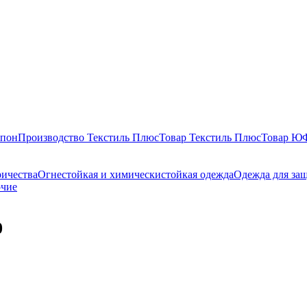
епон
Производство Текстиль Плюс
Товар Текстиль Плюс
Товар 
ричества
Огнестойкая и химическистойкая одежда
Одежда для за
очие
0