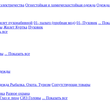
 электричества
Огнестойкая и химическистойкая одежда
Одежда
илет пухонабивной
01- пальто (пробная мод)
01- Пуховик
... Пок
ры
Жилет
Куртка
Пуховик
ь все
лы
... Показать все
дежды
ежда Рыбалка. Охота. Туризм
Сопутствующи товары
ика
Разное охрана
Глаз и лица
СИЗ Головы
... Показать все