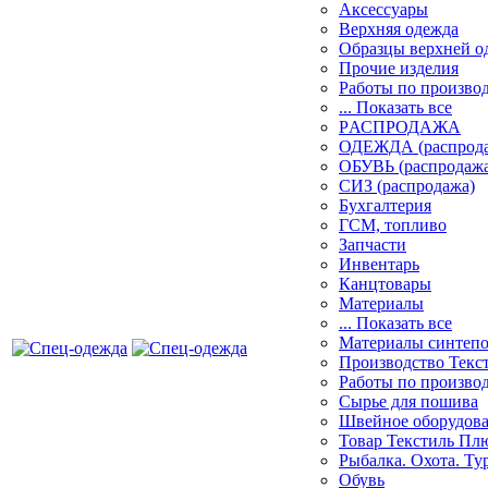
Аксессуары
Верхняя одежда
Образцы верхней 
Прочие изделия
Работы по произво
... Показать все
PАСПРОДАЖА
ОДЕЖДА (распрод
ОБУВЬ (распродажа
СИЗ (распродажа)
Бухгалтерия
ГСМ, топливо
Запчасти
Инвентарь
Канцтовары
Материалы
... Показать все
Материалы синтеп
Производство Текс
Работы по произво
Сырье для пошива
Швейное оборудов
Товар Текстиль Пл
Рыбалка. Охота. Ту
Обувь