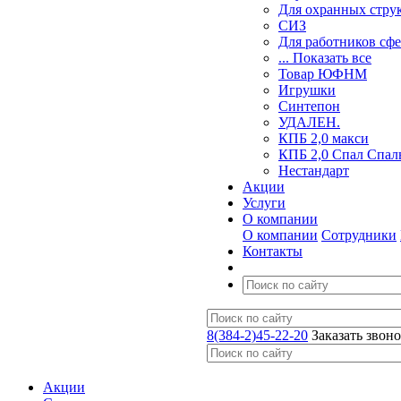
Для охранных стру
СИЗ
Для работников сф
... Показать все
Товар ЮФНМ
Игрушки
Синтепон
УДАЛЕН.
КПБ 2,0 макси
КПБ 2,0 Спал Спал
Нестандарт
Акции
Услуги
О компании
О компании
Сотрудники
Контакты
8(384-2)45-22-20
Заказать звон
Акции