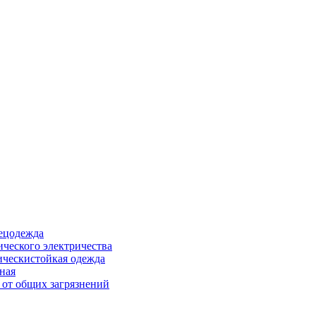
ецодежда
ического электричества
ическистойкая одежда
ная
 от общих загрязнений