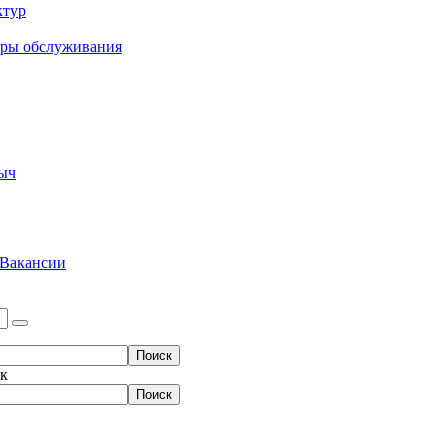
ктур
еры обслуживания
ыч
Вакансии
ок