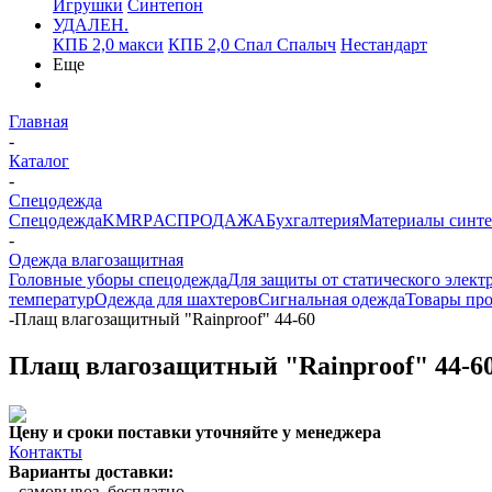
Игрушки
Синтепон
УДАЛЕН.
КПБ 2,0 макси
КПБ 2,0 Спал Спалыч
Нестандарт
Еще
Главная
-
Каталог
-
Спецодежда
Спецодежда
KMR
PАСПРОДАЖА
Бухгалтерия
Материалы синт
-
Одежда влагозащитная
Головные уборы спецодежда
Для защиты от статического элект
температур
Одежда для шахтеров
Сигнальная одежда
Товары пр
-
Плащ влагозащитный "Rainproof" 44-60
Плащ влагозащитный "Rainproof" 44-6
Цену и сроки поставки уточняйте у менеджера
Контакты
Варианты доставки:
- самовывоз, бесплатно