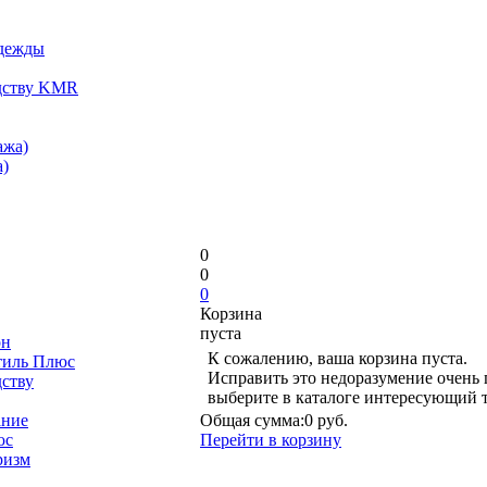
одежды
дству KMR
ажа)
)
0
0
0
Корзина
пуста
он
К сожалению, ваша корзина пуста.
тиль Плюс
Исправить это недоразумение очень 
дству
выберите в каталоге интересующий 
ание
Общая сумма:
0 руб.
юс
Перейти в корзину
ризм