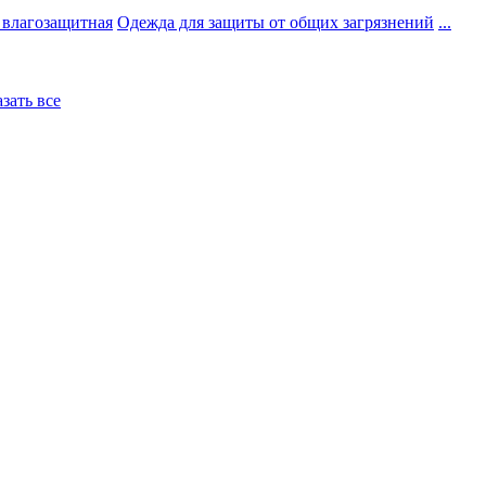
 влагозащитная
Одежда для защиты от общих загрязнений
...
азать все