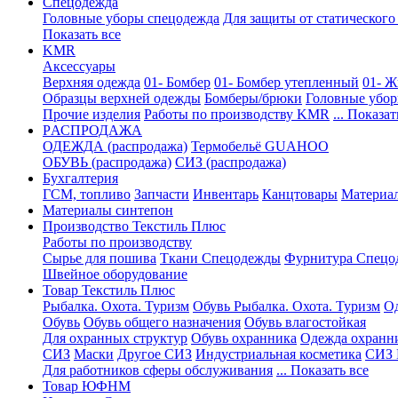
Спецодежда
Головные уборы спецодежда
Для защиты от статического
Показать все
KMR
Аксессуары
Верхняя одежда
01- Бомбер
01- Бомбер утепленный
01- Ж
Образцы верхней одежды
Бомберы/брюки
Головные убо
Прочие изделия
Работы по производству KMR
... Показат
PАСПРОДАЖА
ОДЕЖДА (распродажа)
Термобельё GUAHOO
ОБУВЬ (распродажа)
СИЗ (распродажа)
Бухгалтерия
ГСМ, топливо
Запчасти
Инвентарь
Канцтовары
Материа
Материалы синтепон
Производство Текстиль Плюс
Работы по производству
Сырье для пошива
Ткани Спецодежды
Фурнитура Спецо
Швейное оборудование
Товар Текстиль Плюс
Рыбалка. Охота. Туризм
Обувь Рыбалка. Охота. Туризм
Од
Обувь
Обувь общего назначения
Обувь влагостойкая
Для охранных структур
Обувь охранника
Одежда охранн
СИЗ
Маски
Другое СИЗ
Индустриальная косметика
СИЗ 
Для работников сферы обслуживания
... Показать все
Товар ЮФНМ