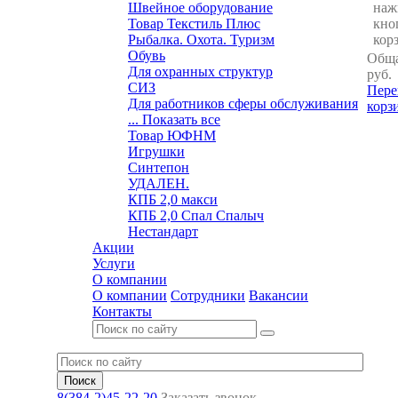
Швейное оборудование
наж
Товар Текстиль Плюс
кно
Рыбалка. Охота. Туризм
кор
Обувь
Обща
Для охранных структур
руб.
СИЗ
Пере
Для работников сферы обслуживания
корз
... Показать все
Товар ЮФНМ
Игрушки
Синтепон
УДАЛЕН.
КПБ 2,0 макси
КПБ 2,0 Спал Спалыч
Нестандарт
Акции
Услуги
О компании
О компании
Сотрудники
Вакансии
Контакты
8(384-2)45-22-20
Заказать звонок