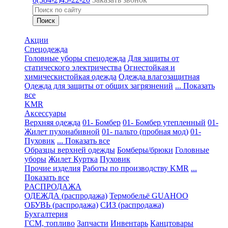
Акции
Спецодежда
Головные уборы спецодежда
Для защиты от
статического электричества
Огнестойкая и
химическистойкая одежда
Одежда влагозащитная
Одежда для защиты от общих загрязнений
... Показать
все
KMR
Аксессуары
Верхняя одежда
01- Бомбер
01- Бомбер утепленный
01-
Жилет пухонабивной
01- пальто (пробная мод)
01-
Пуховик
... Показать все
Образцы верхней одежды
Бомберы/брюки
Головные
уборы
Жилет
Куртка
Пуховик
Прочие изделия
Работы по производству KMR
...
Показать все
PАСПРОДАЖА
ОДЕЖДА (распродажа)
Термобельё GUAHOO
ОБУВЬ (распродажа)
СИЗ (распродажа)
Бухгалтерия
ГСМ, топливо
Запчасти
Инвентарь
Канцтовары