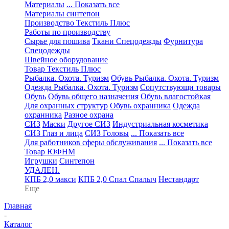
Материалы
... Показать все
Материалы синтепон
Производство Текстиль Плюс
Работы по производству
Сырье для пошива
Ткани Спецодежды
Фурнитура
Спецодежды
Швейное оборудование
Товар Текстиль Плюс
Рыбалка. Охота. Туризм
Обувь Рыбалка. Охота. Туризм
Одежда Рыбалка. Охота. Туризм
Сопутствующи товары
Обувь
Обувь общего назначения
Обувь влагостойкая
Для охранных структур
Обувь охранника
Одежда
охранника
Разное охрана
СИЗ
Маски
Другое СИЗ
Индустриальная косметика
СИЗ Глаз и лица
СИЗ Головы
... Показать все
Для работников сферы обслуживания
... Показать все
Товар ЮФНМ
Игрушки
Синтепон
УДАЛЕН.
КПБ 2,0 макси
КПБ 2,0 Спал Спалыч
Нестандарт
Еще
Главная
-
Каталог