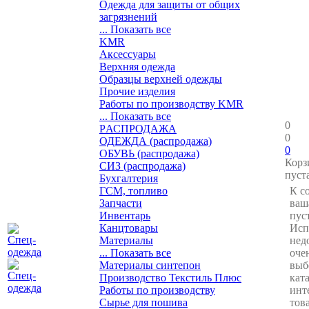
Одежда для защиты от общих
загрязнений
... Показать все
KMR
Аксессуары
Верхняя одежда
Образцы верхней одежды
Прочие изделия
Работы по производству KMR
... Показать все
0
PАСПРОДАЖА
0
ОДЕЖДА (распродажа)
0
ОБУВЬ (распродажа)
Корз
СИЗ (распродажа)
пуст
Бухгалтерия
ГСМ, топливо
К с
Запчасти
ваш
Инвентарь
пуст
Канцтовары
Исп
Материалы
нед
... Показать все
оче
Материалы синтепон
выб
Производство Текстиль Плюс
кат
Работы по производству
инт
Сырье для пошива
тов