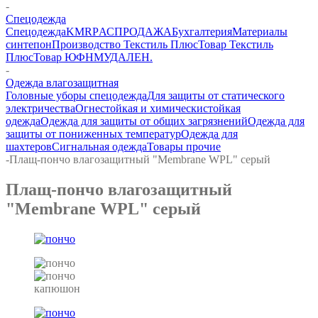
-
Спецодежда
Спецодежда
KMR
PАСПРОДАЖА
Бухгалтерия
Материалы
синтепон
Производство Текстиль Плюс
Товар Текстиль
Плюс
Товар ЮФНМ
УДАЛЕН.
-
Одежда влагозащитная
Головные уборы спецодежда
Для защиты от статического
электричества
Огнестойкая и химическистойкая
одежда
Одежда для защиты от общих загрязнений
Одежда для
защиты от пониженных температур
Одежда для
шахтеров
Сигнальная одежда
Товары прочие
-
Плащ-пончо влагозащитный "Membrane WPL" серый
Плащ-пончо влагозащитный
"Membrane WPL" серый