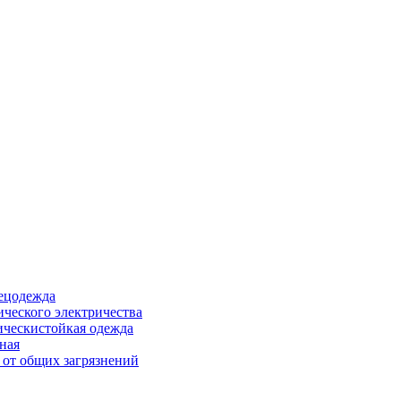
ецодежда
ического электричества
ическистойкая одежда
ная
 от общих загрязнений