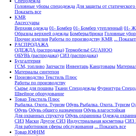
Спецодежда
Головные уборы спецодежда
Для защиты от статического
Показать все
KMR
Аксессуары
Верхняя одежда
01- Бомбер
01- Бомбер утепленный
01- Ж
Образцы верхней одежды
Бомберы/брюки
Головные убо
Прочие изделия
Работы по производству KMR
... Показат
PАСПРОДАЖА
ОДЕЖДА (распродажа)
Термобельё GUAHOO
ОБУВЬ (распродажа)
СИЗ (распродажа)
Бухгалтерия
ГСМ, топливо
Запчасти
Инвентарь
Канцтовары
Материа
Материалы синтепон
Производство Текстиль Плюс
Работы по производству
Сырье для пошива
Ткани Спецодежды
Фурнитура Спецо
Швейное оборудование
Товар Текстиль Плюс
Рыбалка. Охота. Туризм
Обувь Рыбалка. Охота. Туризм
Од
Обувь
Обувь общего назначения
Обувь влагостойкая
Для охранных структур
Обувь охранника
Одежда охранн
СИЗ
Маски
Другое СИЗ
Индустриальная косметика
СИЗ 
Для работников сферы обслуживания
... Показать все
Товар ЮФНМ