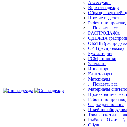
Аксессуары
Верхняя одежда
Образцы верхней 
Прочие изделия
Работы по произво
... Показать все
PАСПРОДАЖА
ОДЕЖДА (распрод
ОБУВЬ (распродажа
СИЗ (распродажа)
Бухгалтерия
ГСМ, топливо
Запчасти
Инвентарь
Канцтовары
Материалы
... Показать все
Материалы синтеп
Производство Текс
Работы по произво
Сырье для пошива
Швейное оборудов
Товар Текстиль Пл
Рыбалка. Охота. Ту
Обувь