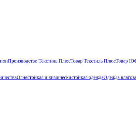
епон
Производство Текстиль Плюс
Товар Текстиль Плюс
Товар 
ричества
Огнестойкая и химическистойкая одежда
Одежда влагоз