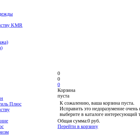
одежды
дству KMR
ажа)
)
0
0
0
Корзина
пуста
он
К сожалению, ваша корзина пуста.
тиль Плюс
Исправить это недоразумение очень 
дству
выберите в каталоге интересующий 
ание
Общая сумма:
0 руб.
юс
Перейти в корзину
ризм