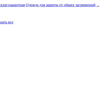
 влагозащитная
Одежда для защиты от общих загрязнений
...
азать все