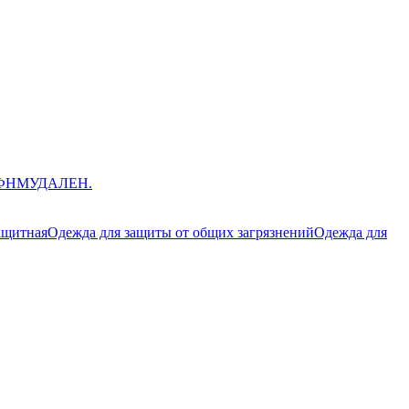
ЮФНМ
УДАЛЕН.
ащитная
Одежда для защиты от общих загрязнений
Одежда для