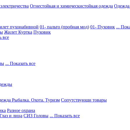
 электричества
Огнестойкая и химическистойкая одежда
Одежда
илет пухонабивной
01- пальто (пробная мод)
01- Пуховик
... Пок
ры
Жилет
Куртка
Пуховик
ь все
лы
... Показать все
дежды
ежда Рыбалка. Охота. Туризм
Сопутствующи товары
ика
Разное охрана
Глаз и лица
СИЗ Головы
... Показать все