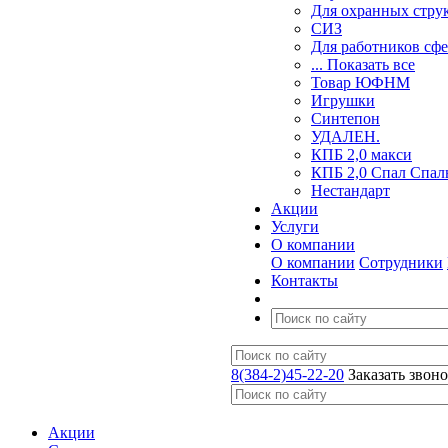
Для охранных стру
СИЗ
Для работников сф
... Показать все
Товар ЮФНМ
Игрушки
Синтепон
УДАЛЕН.
КПБ 2,0 макси
КПБ 2,0 Спал Спал
Нестандарт
Акции
Услуги
О компании
О компании
Сотрудники
Контакты
8(384-2)45-22-20
Заказать звон
Акции