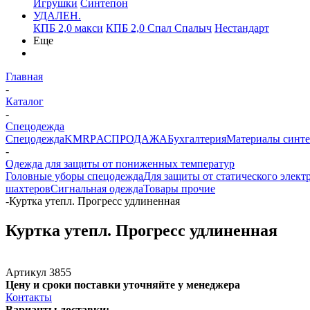
Игрушки
Синтепон
УДАЛЕН.
КПБ 2,0 макси
КПБ 2,0 Спал Спалыч
Нестандарт
Еще
Главная
-
Каталог
-
Спецодежда
Спецодежда
KMR
PАСПРОДАЖА
Бухгалтерия
Материалы синт
-
Одежда для защиты от пониженных температур
Головные уборы спецодежда
Для защиты от статического элект
шахтеров
Сигнальная одежда
Товары прочие
-
Куртка утепл. Прогресс удлиненная
Куртка утепл. Прогресс удлиненная
Артикул
3855
Цену и сроки поставки уточняйте у менеджера
Контакты
Варианты доставки: