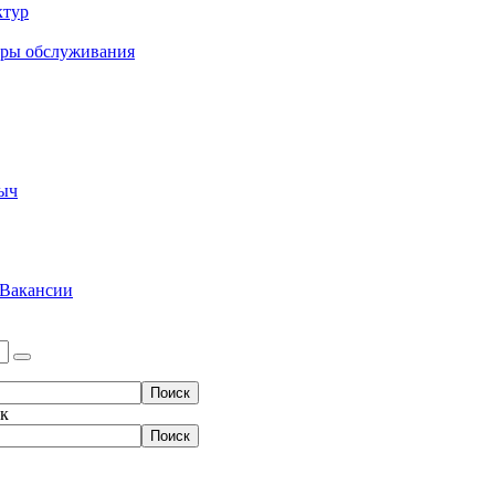
ктур
еры обслуживания
ыч
Вакансии
ок