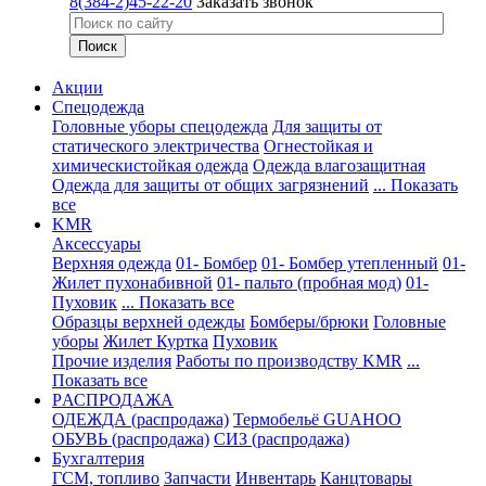
8(384-2)45-22-20
Заказать звонок
Акции
Спецодежда
Головные уборы спецодежда
Для защиты от
статического электричества
Огнестойкая и
химическистойкая одежда
Одежда влагозащитная
Одежда для защиты от общих загрязнений
... Показать
все
KMR
Аксессуары
Верхняя одежда
01- Бомбер
01- Бомбер утепленный
01-
Жилет пухонабивной
01- пальто (пробная мод)
01-
Пуховик
... Показать все
Образцы верхней одежды
Бомберы/брюки
Головные
уборы
Жилет
Куртка
Пуховик
Прочие изделия
Работы по производству KMR
...
Показать все
PАСПРОДАЖА
ОДЕЖДА (распродажа)
Термобельё GUAHOO
ОБУВЬ (распродажа)
СИЗ (распродажа)
Бухгалтерия
ГСМ, топливо
Запчасти
Инвентарь
Канцтовары