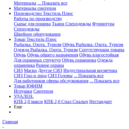
Материалы
... Показать все
Материалы синтепон
Производство Текстиль Плюс
Работы по производству
Сырье для пошива
Ткани Спецодежды
Фурнитура
Спецодежды
Швейное оборудование
Товар Текстиль Плюс
Рыбалка. Охота. Туризм
Обувь Рыбалка. Охота. Туризм
Одежда Рыбалка. Охота. Туризм
Сопутствующи товары
Обувь
Обувь общего назначения
Обувь влагостойкая
Для охранных структур
Обувь охранника
Одежда
охранника
Разное охрана
СИЗ
Маски
Другое СИЗ
Индустриальная косметика
СИЗ Глаз и лица
СИЗ Головы
... Показать все
Для работников сферы обслуживания
... Показать все
Товар ЮФНМ
Игрушки
Синтепон
УДАЛЕН.
КПБ 2,0 макси
КПБ 2,0 Спал Спалыч
Нестандарт
Еще
Главная
-