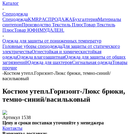
Каталог
-
Спецодежда
Спецодежда
KMR
PАСПРОДАЖА
Бухгалтерия
Материалы
синтепон
Производство Текстиль Плюс
Товар Текстиль
Плюс
Товар ЮФНМ
УДАЛЕН.
-
Одежда для защиты от пониженных температур
Головные уборы спецодежда
Для защиты от статического
электричества
Огнестойкая и химическистойкая
одежда
Одежда влагозащитная
Одежда для защиты от общих
загрязнений
Одежда для шахтеров
Сигнальная одежда
Товары
прочие
-
Костюм утепл.Горизонт-Люкс брюки, темно-синий/
васильковый
Костюм утепл.Горизонт-Люкс брюки,
темно-синий/васильковый
Артикул
1538
Цену и сроки поставки уточняйте у менеджера
Контакты
Варианты доставки: