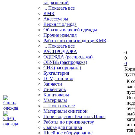
загрязнений
... Показать все
KMR
Аксессуары
Верхняя одежда
Образцы верхней одежды
Прочие изделия
Работы по производству KMR
... Показать все
PАСПРОДАЖА
0
ОДЕЖДА (распродажа)
0
ОБУВЬ (распродажа)
0
СИЗ (распродажа)
Корз
Бухгалтерия
пуст
ГСМ, топливо
К с
Запчасти
ваш
Инвентарь
пуст
Канцтовары
Исп
Материалы
нед
... Показать все
оче
Материалы синтепон
выб
Производство Текстиль Плюс
кат
Работы по производству
инт
Сырье для пошива
тов
Швейное оборудование