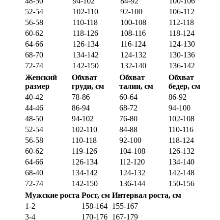
48-50
94-102
84-92
100-106
52-54
102-110
92-100
106-112
56-58
110-118
100-108
112-118
60-62
118-126
108-116
118-124
64-66
126-134
116-124
124-130
68-70
134-142
124-132
130-136
72-74
142-150
132-140
136-142
Женский
Обхват
Обхват
Обхват
размер
груди, см
талии, см
бедер, см
40-42
78-86
60-64
86-92
44-46
86-94
68-72
94-100
48-50
94-102
76-80
102-108
52-54
102-110
84-88
110-116
56-58
110-118
92-100
118-124
60-62
119-126
104-108
126-132
64-66
126-134
112-120
134-140
68-40
134-142
124-132
142-148
72-74
142-150
136-144
150-156
Мужские роста
Рост, см
Интервал роста, см
1-2
158-164
155-167
3-4
170-176
167-179