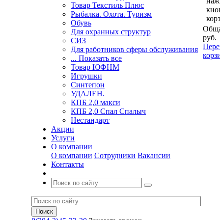
наж
Товар Текстиль Плюс
кно
Рыбалка. Охота. Туризм
кор
Обувь
Обща
Для охранных структур
руб.
СИЗ
Пере
Для работников сферы обслуживания
корз
... Показать все
Товар ЮФНМ
Игрушки
Синтепон
УДАЛЕН.
КПБ 2,0 макси
КПБ 2,0 Спал Спалыч
Нестандарт
Акции
Услуги
О компании
О компании
Сотрудники
Вакансии
Контакты