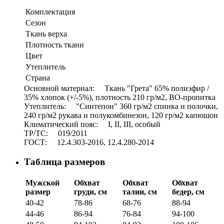
Комплектация
Сезон
Ткань верха
Плотность ткани
Цвет
Утеплитель
Страна
Основной материал: Ткань "Грета" 65% полиэфир /
35% хлопок (+/-5%), плотность 210 гр/м2, ВО-пропитка
Утеплитель: "Синтепон" 360 гр/м2 спинка и полочки,
240 гр/м2 рукава и полукомбинезон, 120 гр/м2 капюшон
Климатический пояс: I, II, III, особый
ТР/ТС: 019/2011
ГОСТ: 12.4.303-2016, 12.4.280-2014
Таблица размеров
Мужской
Обхват
Обхват
Обхват
размер
груди, см
талии, см
бедер, см
40-42
78-86
68-76
88-94
44-46
86-94
76-84
94-100