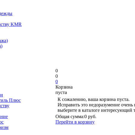
одежды
дству KMR
ажа)
)
0
0
0
Корзина
пуста
он
К сожалению, ваша корзина пуста.
тиль Плюс
Исправить это недоразумение очень 
дству
выберите в каталоге интересующий 
ание
Общая сумма:
0 руб.
юс
Перейти в корзину
ризм