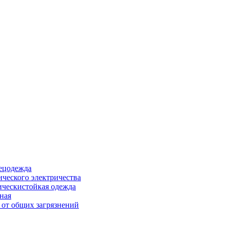
ецодежда
ического электричества
ическистойкая одежда
ная
 от общих загрязнений