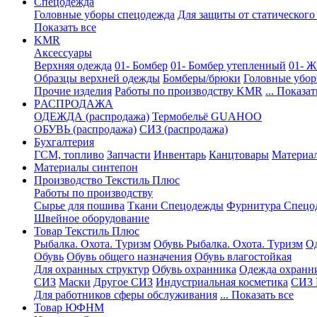
Спецодежда
Головные уборы спецодежда
Для защиты от статического
Показать все
KMR
Аксессуары
Верхняя одежда
01- Бомбер
01- Бомбер утепленный
01- Ж
Образцы верхней одежды
Бомберы/брюки
Головные убо
Прочие изделия
Работы по производству KMR
... Показат
PАСПРОДАЖА
ОДЕЖДА (распродажа)
Термобельё GUAHOO
ОБУВЬ (распродажа)
СИЗ (распродажа)
Бухгалтерия
ГСМ, топливо
Запчасти
Инвентарь
Канцтовары
Материа
Материалы синтепон
Производство Текстиль Плюс
Работы по производству
Сырье для пошива
Ткани Спецодежды
Фурнитура Спецо
Швейное оборудование
Товар Текстиль Плюс
Рыбалка. Охота. Туризм
Обувь Рыбалка. Охота. Туризм
Од
Обувь
Обувь общего назначения
Обувь влагостойкая
Для охранных структур
Обувь охранника
Одежда охранн
СИЗ
Маски
Другое СИЗ
Индустриальная косметика
СИЗ 
Для работников сферы обслуживания
... Показать все
Товар ЮФНМ