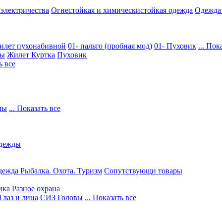
 электричества
Огнестойкая и химическистойкая одежда
Одежда
илет пухонабивной
01- пальто (пробная мод)
01- Пуховик
... Пок
ры
Жилет
Куртка
Пуховик
ь все
лы
... Показать все
дежды
ежда Рыбалка. Охота. Туризм
Сопутствующи товары
ика
Разное охрана
Глаз и лица
СИЗ Головы
... Показать все