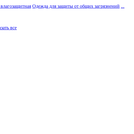
 влагозащитная
Одежда для защиты от общих загрязнений
...
азать все