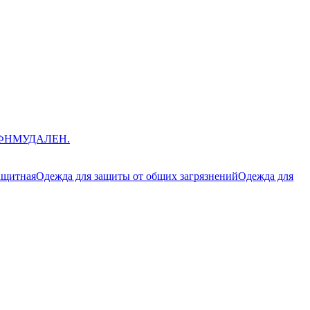
ЮФНМ
УДАЛЕН.
ащитная
Одежда для защиты от общих загрязнений
Одежда для