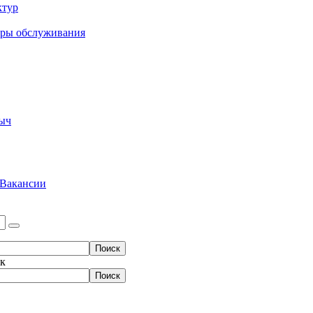
ктур
еры обслуживания
ыч
Вакансии
ок