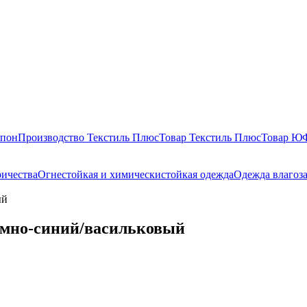
епон
Производство Текстиль Плюс
Товар Текстиль Плюс
Товар 
ричества
Огнестойкая и химическистойкая одежда
Одежда влагоз
ый
емно-синий/васильковый