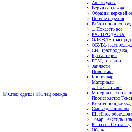
Аксессуары
Верхняя одежда
Образцы верхней 
Прочие изделия
Работы по произво
... Показать все
PАСПРОДАЖА
ОДЕЖДА (распрод
ОБУВЬ (распродажа
СИЗ (распродажа)
Бухгалтерия
ГСМ, топливо
Запчасти
Инвентарь
Канцтовары
Материалы
... Показать все
Материалы синтеп
Производство Текс
Работы по произво
Сырье для пошива
Швейное оборудов
Товар Текстиль Пл
Рыбалка. Охота. Ту
Обувь