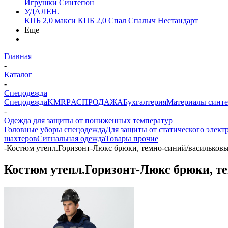
Игрушки
Синтепон
УДАЛЕН.
КПБ 2,0 макси
КПБ 2,0 Спал Спалыч
Нестандарт
Еще
Главная
-
Каталог
-
Спецодежда
Спецодежда
KMR
PАСПРОДАЖА
Бухгалтерия
Материалы синт
-
Одежда для защиты от пониженных температур
Головные уборы спецодежда
Для защиты от статического элект
шахтеров
Сигнальная одежда
Товары прочие
-
Костюм утепл.Горизонт-Люкс брюки, темно-синий/васильков
Костюм утепл.Горизонт-Люкс брюки, т