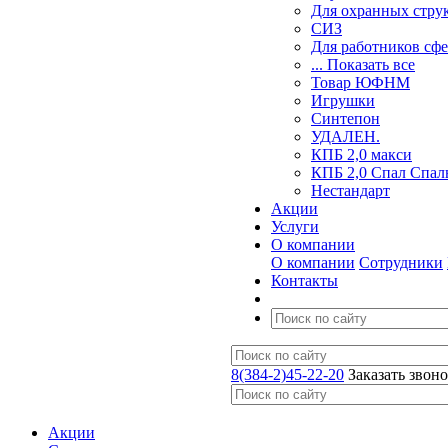
Для охранных стру
СИЗ
Для работников сф
... Показать все
Товар ЮФНМ
Игрушки
Синтепон
УДАЛЕН.
КПБ 2,0 макси
КПБ 2,0 Спал Спал
Нестандарт
Акции
Услуги
О компании
О компании
Сотрудники
Контакты
8(384-2)45-22-20
Заказать звон
Акции