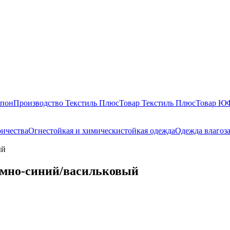
епон
Производство Текстиль Плюс
Товар Текстиль Плюс
Товар 
ричества
Огнестойкая и химическистойкая одежда
Одежда влагоз
ый
емно-синий/васильковый