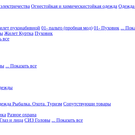
 электричества
Огнестойкая и химическистойкая одежда
Одежда
илет пухонабивной
01- пальто (пробная мод)
01- Пуховик
... Пок
ры
Жилет
Куртка
Пуховик
ь все
лы
... Показать все
дежды
ежда Рыбалка. Охота. Туризм
Сопутствующи товары
ика
Разное охрана
Глаз и лица
СИЗ Головы
... Показать все