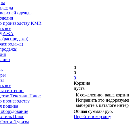
ары
одежда
верхней одежды
зделия
о производству KMR
ть все
ОДАЖА
(распродажа)
аспродажа)
продажа)
рия
пливо
0
рь
0
ары
0
лы
Корзина
ть все
пуста
лы синтепон
К сожалению, ваша корзин
ство Текстиль Плюс
Исправить это недоразуме
о производству
выберите в каталоге инте
я пошива
 оборудование
Общая сумма:
0 руб.
кстиль Плюс
Перейти в корзину
 Охота. Туризм