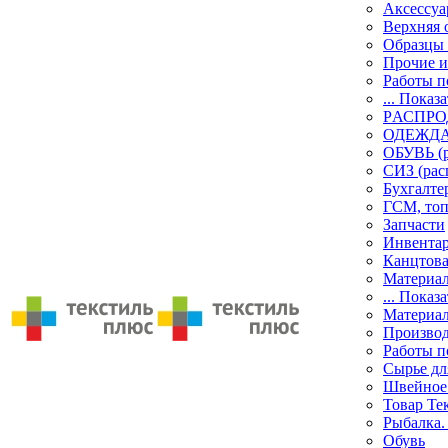
Аксессу
Верхняя 
Образцы 
Прочие и
Работы п
... Показа
PАСПР
ОДЕЖДА 
ОБУВЬ (р
СИЗ (рас
Бухгалте
ГСМ, то
Запчасти
Инвента
Канцтов
Материа
... Показа
Материа
Производ
Работы п
Сырье дл
Швейное
Товар Те
Рыбалка.
Обувь