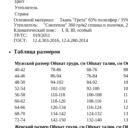
Цвет
Утеплитель
Страна
Основной материал: Ткань "Грета" 65% полиэфир / 35% 
Утеплитель: "Синтепон" 360 гр/м2 спинка и полочки, 2
Климатический пояс: I, II, III, особый
ТР/ТС: 019/2011
ГОСТ: 12.4.303-2016, 12.4.280-2014
Таблица размеров
Мужской размер
Обхват груди, см
Обхват талии, см
Об
40-42
78-86
68-76
88
44-46
86-94
76-84
94
48-50
94-102
84-92
10
52-54
102-110
92-100
10
56-58
110-118
100-108
11
60-62
118-126
108-116
11
64-66
126-134
116-124
12
68-70
134-142
124-132
13
72-74
142-150
132-140
13
Женский размер
Обхват груди, см
Обхват талии, см
Об