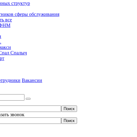
нных структур
тников сферы обслуживания
ть все
ЮФНМ
н
.
макси
Спал Спалыч
рт
трудники
Вакансии
азать звонок