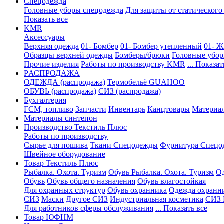
Спецодежда
Головные уборы спецодежда
Для защиты от статического
Показать все
KMR
Аксессуары
Верхняя одежда
01- Бомбер
01- Бомбер утепленный
01- Ж
Образцы верхней одежды
Бомберы/брюки
Головные убо
Прочие изделия
Работы по производству KMR
... Показат
PАСПРОДАЖА
ОДЕЖДА (распродажа)
Термобельё GUAHOO
ОБУВЬ (распродажа)
СИЗ (распродажа)
Бухгалтерия
ГСМ, топливо
Запчасти
Инвентарь
Канцтовары
Материа
Материалы синтепон
Производство Текстиль Плюс
Работы по производству
Сырье для пошива
Ткани Спецодежды
Фурнитура Спецо
Швейное оборудование
Товар Текстиль Плюс
Рыбалка. Охота. Туризм
Обувь Рыбалка. Охота. Туризм
Од
Обувь
Обувь общего назначения
Обувь влагостойкая
Для охранных структур
Обувь охранника
Одежда охранн
СИЗ
Маски
Другое СИЗ
Индустриальная косметика
СИЗ 
Для работников сферы обслуживания
... Показать все
Товар ЮФНМ