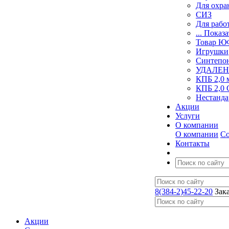
Для охра
СИЗ
Для рабо
... Показа
Товар 
Игрушки
Синтепо
УДАЛЕН
КПБ 2,0 
КПБ 2,0 
Нестанда
Акции
Услуги
О компании
О компании
Со
Контакты
8(384-2)45-22-20
Зак
Акции