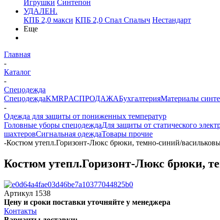
Игрушки
Синтепон
УДАЛЕН.
КПБ 2,0 макси
КПБ 2,0 Спал Спалыч
Нестандарт
Еще
Главная
-
Каталог
-
Спецодежда
Спецодежда
KMR
PАСПРОДАЖА
Бухгалтерия
Материалы синт
-
Одежда для защиты от пониженных температур
Головные уборы спецодежда
Для защиты от статического элект
шахтеров
Сигнальная одежда
Товары прочие
-
Костюм утепл.Горизонт-Люкс брюки, темно-синий/васильков
Костюм утепл.Горизонт-Люкс брюки, т
Артикул
1538
Цену и сроки поставки уточняйте у менеджера
Контакты
Варианты доставки: