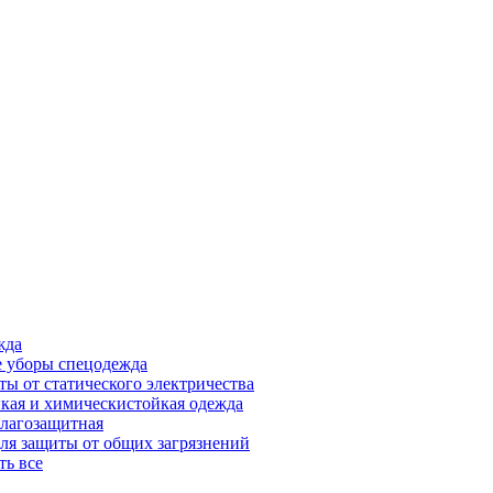
жда
 уборы спецодежда
ты от статического электричества
кая и химическистойкая одежда
лагозащитная
ля защиты от общих загрязнений
ть все