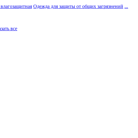
 влагозащитная
Одежда для защиты от общих загрязнений
...
азать все