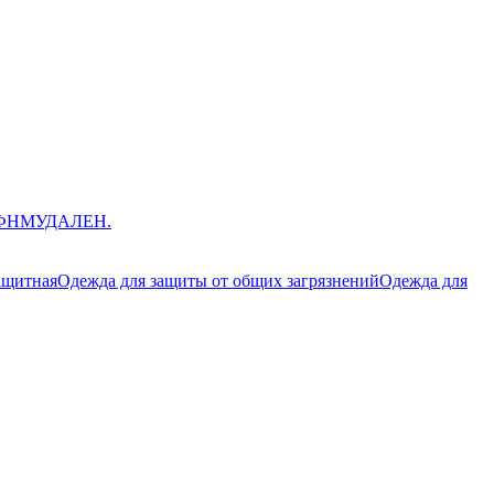
ЮФНМ
УДАЛЕН.
ащитная
Одежда для защиты от общих загрязнений
Одежда для