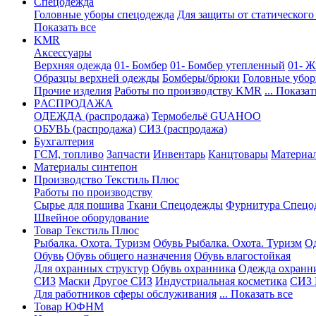
Спецодежда
Головные уборы спецодежда
Для защиты от статического
Показать все
KMR
Аксессуары
Верхняя одежда
01- Бомбер
01- Бомбер утепленный
01- Ж
Образцы верхней одежды
Бомберы/брюки
Головные убо
Прочие изделия
Работы по производству KMR
... Показат
PАСПРОДАЖА
ОДЕЖДА (распродажа)
Термобельё GUAHOO
ОБУВЬ (распродажа)
СИЗ (распродажа)
Бухгалтерия
ГСМ, топливо
Запчасти
Инвентарь
Канцтовары
Материа
Материалы синтепон
Производство Текстиль Плюс
Работы по производству
Сырье для пошива
Ткани Спецодежды
Фурнитура Спецо
Швейное оборудование
Товар Текстиль Плюс
Рыбалка. Охота. Туризм
Обувь Рыбалка. Охота. Туризм
Од
Обувь
Обувь общего назначения
Обувь влагостойкая
Для охранных структур
Обувь охранника
Одежда охранн
СИЗ
Маски
Другое СИЗ
Индустриальная косметика
СИЗ 
Для работников сферы обслуживания
... Показать все
Товар ЮФНМ