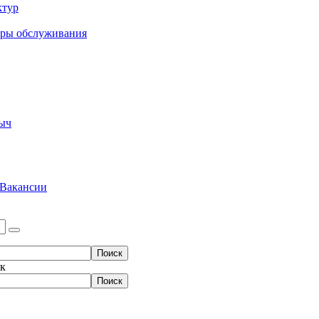
ктур
еры обслуживания
ыч
Вакансии
ок