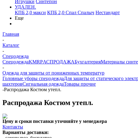
Игрушки
Синтепон
УДАЛЕН.
КПБ 2,0 макси
КПБ 2,0 Спал Спалыч
Нестандарт
Еще
Главная
-
Каталог
-
Спецодежда
Спецодежда
KMR
PАСПРОДАЖА
Бухгалтерия
Материалы синт
-
Одежда для защиты от пониженных температур
Головные уборы спецодежда
Для защиты от статического элект
шахтеров
Сигнальная одежда
Товары прочие
-
Распродажа Костюм утепл.
Распродажа Костюм утепл.
Цену и сроки поставки уточняйте у менеджера
Контакты
Варианты доставки:
- самовывоз, бесплатно