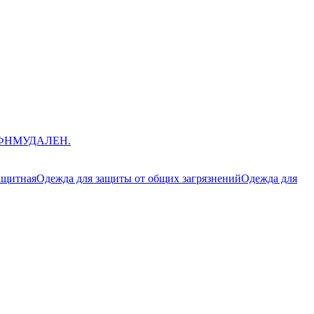
ЮФНМ
УДАЛЕН.
ащитная
Одежда для защиты от общих загрязнений
Одежда для