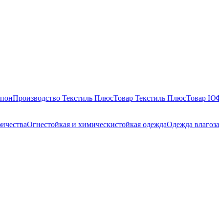
епон
Производство Текстиль Плюс
Товар Текстиль Плюс
Товар 
ричества
Огнестойкая и химическистойкая одежда
Одежда влагоз