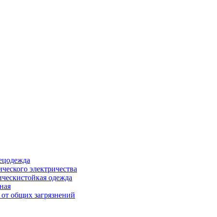
ецодежда
ического электричества
ическистойкая одежда
ная
 от общих загрязнений