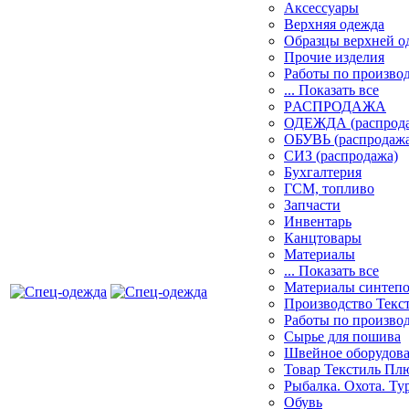
Аксессуары
Верхняя одежда
Образцы верхней 
Прочие изделия
Работы по произво
... Показать все
PАСПРОДАЖА
ОДЕЖДА (распрод
ОБУВЬ (распродажа
СИЗ (распродажа)
Бухгалтерия
ГСМ, топливо
Запчасти
Инвентарь
Канцтовары
Материалы
... Показать все
Материалы синтеп
Производство Текс
Работы по произво
Сырье для пошива
Швейное оборудов
Товар Текстиль Пл
Рыбалка. Охота. Ту
Обувь