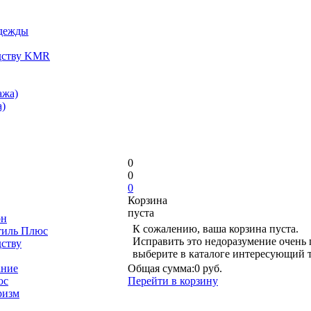
одежды
дству KMR
ажа)
)
0
0
0
Корзина
пуста
он
К сожалению, ваша корзина пуста.
тиль Плюс
Исправить это недоразумение очень 
дству
выберите в каталоге интересующий 
ание
Общая сумма:
0 руб.
юс
Перейти в корзину
ризм