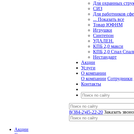
Для охранных стру
СИЗ
Для работников сф
... Показать все
Товар ЮФНМ
Игрушки
Синтепон
УДАЛЕН.
КПБ 2,0 макси
КПБ 2,0 Спал Спал
Нестандарт
Акции
Услуги
О компании
О компании
Сотрудники
Контакты
8(384-2)45-22-20
Заказать звон
Акции