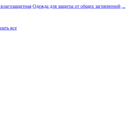
 влагозащитная
Одежда для защиты от общих загрязнений
...
азать все