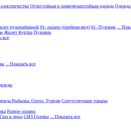
 электричества
Огнестойкая и химическистойкая одежда
Одежда
илет пухонабивной
01- пальто (пробная мод)
01- Пуховик
... Пок
ры
Жилет
Куртка
Пуховик
ь все
лы
... Показать все
дежды
ежда Рыбалка. Охота. Туризм
Сопутствующи товары
ика
Разное охрана
Глаз и лица
СИЗ Головы
... Показать все